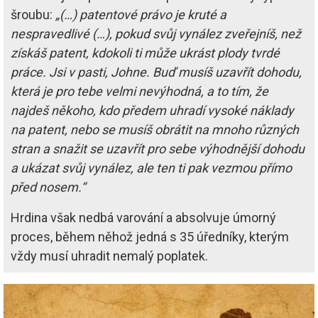
šroubu:
„(…) patentové právo je kruté a
nespravedlivé (…), pokud svůj vynález zveřejníš, než
získáš patent, kdokoli ti může ukrást plody tvrdé
práce. Jsi v pasti, Johne. Buď musíš uzavřít dohodu,
která je pro tebe velmi nevýhodná, a to tím, že
najdeš někoho, kdo předem uhradí vysoké náklady
na patent, nebo se musíš obrátit na mnoho různých
stran a snažit se uzavřít pro sebe výhodnější dohodu
a ukázat svůj vynález, ale ten ti pak vezmou přímo
před nosem.“
Hrdina však nedbá varování a absolvuje úmorný
proces, během něhož jedná s 35 úředníky, kterým
vždy musí uhradit nemalý poplatek.
Image