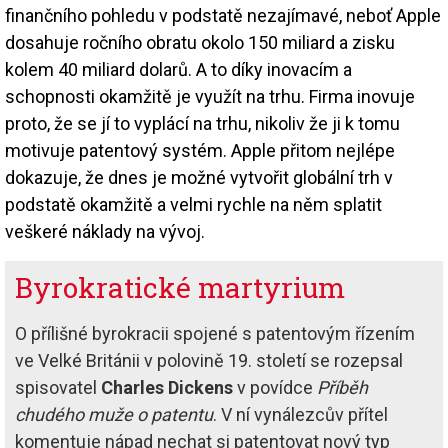
finančního pohledu v podstatě nezajímavé, neboť Apple
dosahuje ročního obratu okolo 150 miliard a zisku
kolem 40 miliard dolarů. A to díky inovacím a
schopnosti okamžitě je využít na trhu. Firma inovuje
proto, že se jí to vyplácí na trhu, nikoliv že ji k tomu
motivuje patentový systém. Apple přitom nejlépe
dokazuje, že dnes je možné vytvořit globální trh v
podstatě okamžitě a velmi rychle na něm splatit
veškeré náklady na vývoj.
Byrokratické martyrium
O přílišné byrokracii spojené s patentovým řízením
ve Velké Británii v polovině 19. století se rozepsal
spisovatel
Charles Dickens
v povídce
Příběh
chudého muže o patentu
. V ní vynálezcův přítel
komentuje nápad nechat si patentovat nový typ