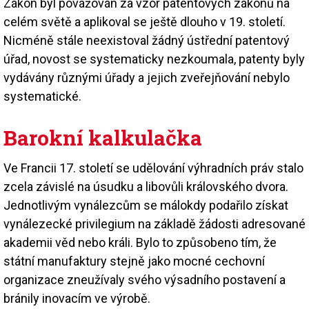
Zákon byl považován za vzor patentových zákonů na
celém světě a aplikoval se ještě dlouho v 19. století.
Nicméně stále neexistoval žádný ústřední patentový
úřad, novost se systematicky nezkoumala, patenty byly
vydávány různými úřady a jejich zveřejňování nebylo
systematické.
Barokní kalkulačka
Ve Francii 17. století se udělování výhradních práv stalo
zcela závislé na úsudku a libovůli královského dvora.
Jednotlivým vynálezcům se málokdy podařilo získat
vynálezecké privilegium na základě žádosti adresované
akademii věd nebo králi. Bylo to způsobeno tím, že
státní manufaktury stejně jako mocné cechovní
organizace zneužívaly svého výsadního postavení a
bránily inovacím ve výrobě.