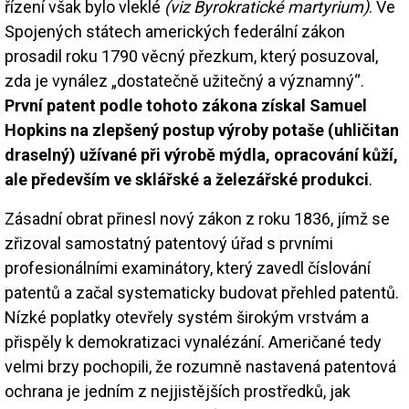
řízení však bylo vleklé
(viz Byrokratické martyrium)
. Ve
Spojených státech amerických federální zákon
prosadil roku 1790 věcný přezkum, který posuzoval,
zda je vynález „dostatečně užitečný a významný“.
První patent podle tohoto zákona získal Samuel
Hopkins na zlepšený postup výroby potaše (uhličitan
draselný) užívané při výrobě mýdla, opracování kůží,
ale především ve sklářské a železářské produkci
.
Zásadní obrat přinesl nový zákon z roku 1836, jímž se
zřizoval samostatný patentový úřad s prvními
profesionálními examinátory, který zavedl číslování
patentů a začal systematicky budovat přehled patentů.
Nízké poplatky otevřely systém širokým vrstvám a
přispěly k demokratizaci vynalézání. Američané tedy
velmi brzy pochopili, že rozumně nastavená patentová
ochrana je jedním z nejjistějších prostředků, jak