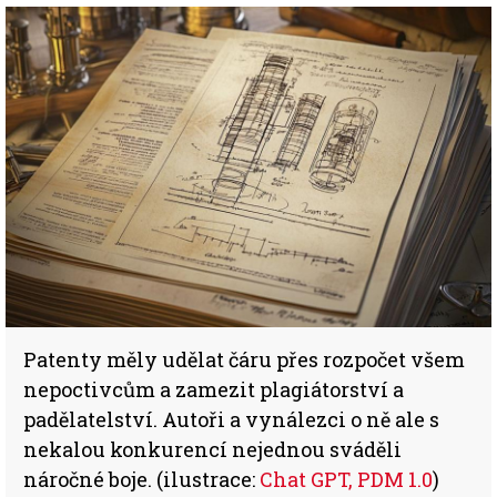
Patenty měly udělat čáru přes rozpočet všem
nepoctivcům a zamezit plagiátorství a
padělatelství. Autoři a vynálezci o ně ale s
nekalou konkurencí nejednou sváděli
náročné boje. (ilustrace:
Chat GPT, PDM 1.0
)