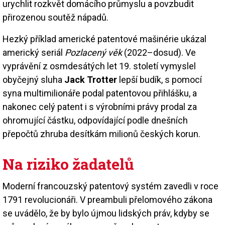
urychlit rozkvět domácího průmyslu a povzbudit
přirozenou soutěž nápadů.
Hezký příklad americké patentové mašinérie ukázal
americký seriál
Pozlacený věk
(2022–dosud). Ve
vyprávění z osmdesátých let 19. století vymyslel
obyčejný sluha
Jack Trotter
lepší budík, s pomocí
syna multimilionáře podal patentovou přihlášku, a
nakonec celý patent i s výrobními právy prodal za
ohromující částku, odpovídající podle dnešních
přepočtů zhruba desítkám milionů českých korun.
Na riziko žadatelů
Moderní francouzský patentový systém zavedli v roce
1791 revolucionáři. V preambuli přelomového zákona
se uvádělo, že by bylo újmou lidských práv, kdyby se