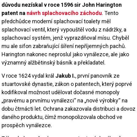
důvodu nezískal v roce 1596 sir John Harington
patent na
návrh splachovacího záchodu
. Tento
předchůdce moderní splachovací toalety měl
splachovací ventil, který vypouštěl vodu z nádržky, a
splachovací systém, jenž vyprazdňoval mísu. Chyběl
mu ale sifon zabraňující šíření nepříjemných pachů.
Harington nakonec neproslul jako vynálezce, ale jako
významný alžbětinský básník a překladatel.
V roce 1624 vydal král
Jakub I.
, první panovník ze
stuartovské dynastie, zákon o patentech, který poprvé
kodifikoval možnost udělovat dočasné monopoly
„pravému a prvnímu vynálezci“ na „nové výrobky“ na
dobu čtrnácti let. Ochrana zakazovala distribuci a dovoz
daného produktu, čímž monopolizovala obchod ve
prospěch vynálezce.