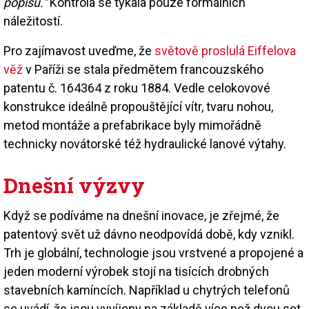
popisu.“
Kontrola se týkala pouze formálních
náležitostí.
Pro zajímavost uveďme, že
světově proslulá Eiffelova
věž
v Paříži se stala předmětem francouzského
patentu č. 164364 z roku 1884. Vedle celokovové
konstrukce ideálně propouštějící vítr, tvaru nohou,
metod montáže a prefabrikace byly mimořádně
technicky novátorské též hydraulické lanové výtahy.
Dnešní výzvy
Když se podíváme na dnešní inovace, je zřejmé, že
patentový svět už dávno neodpovídá době, kdy vznikl.
Trh je globální, technologie jsou vrstvené a propojené a
jeden moderní výrobek stojí na tisících drobných
stavebních kamíncích. Například u chytrých telefonů
se uvádí, že jsou vyvíjeny na základě více než dvou set