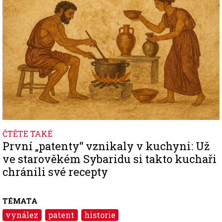
ČTĚTE TAKÉ
První „patenty“ vznikaly v kuchyni: Už
ve starověkém Sybaridu si takto kuchaři
chránili své recepty
TÉMATA
vynález
patent
historie