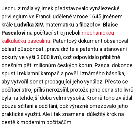
Jednu z mála výjimek představovalo vynálezecké
privilegium ve Francii udělené v roce 1645 jménem
krále
Ludvíka XIV.
matematiku a filozofovi
Blaise
Pascalovi
na počítací stroj neboli
mechanickou
kalkulačku pascalinu
. Patentový dokument obsahoval
oblast působnosti, práva držitele patentu a stanovení
pokuty ve výši 3 000 livrů, což odpovídalo přibližně
dnešním pěti milionům českých korun. Pascal dokonce
spustil reklamní kampaň a pověřil známého básníka,
aby vytvořil sonet propagující jeho vynález. Přesto se
počítací stroj příliš nerozšířil, protože jeho cena sto livrů
byla na tehdejší dobu velmi vysoká. Kromě toho zvládal
pouze sčítání a odčítání, což výrazně omezovalo jeho
praktické využití. Ale i tak znamenal důležitý krok na
cestě k moderním počítačům.