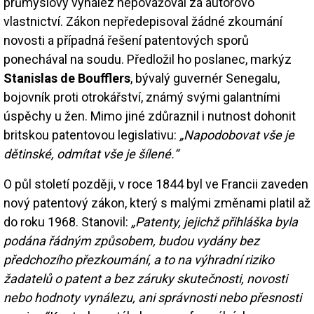
průmyslový vynález nepovažoval za autorovo
vlastnictví. Zákon nepředepisoval žádné zkoumání
novosti a případná řešení patentových sporů
ponechával na soudu. Předložil ho poslanec, markýz
Stanislas de Boufflers
, bývalý guvernér Senegalu,
bojovník proti otrokářství, známý svými galantními
úspěchy u žen. Mimo jiné zdůraznil i nutnost dohonit
britskou patentovou legislativu:
„Napodobovat vše je
dětinské, odmítat vše je šílené.“
O půl století později, v roce 1844 byl ve Francii zaveden
nový patentový zákon, který s malými změnami platil až
do roku 1968. Stanovil:
„Patenty, jejichž přihláška byla
podána řádným způsobem, budou vydány bez
předchozího přezkoumání, a to na výhradní riziko
žadatelů o patent a bez záruky skutečnosti, novosti
nebo hodnoty vynálezu, ani správnosti nebo přesnosti