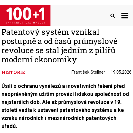
Přejít
k
hlavnímu
obsahu
Patentový systém vznikal
postupně a od časů průmyslové
revoluce se stal jedním z pilířů
moderní ekonomiky
HISTORIE
František Stellner
19.05.2026
Úsilí o ochranu vynálezů a inovativních řešení před
neoprávněným užitím provází lidskou společnost od
nejstarších dob. Ale až průmyslová revoluce v 19.
století vedla k ustavení patentového systému a ke
vzniku národních i mezinárodních patentových
úřadů.