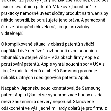
tisíc relevantních patentů. V takové „houštině“ je
prakticky nemožné uvést složitý produkt na trh, aniž by
někdo netvrdil, že porušujete jeho práva. A paradoxně
čím větší úspěch člověk má, tím je pro žaloby
viditelnější.
O komplikované situaci v oblasti patentů svědčí
například dvě nedávná rozhodnutí dvou soudních
tribunálů ve stejné věci – v žalobách firmy Apple o
porušování patentů. Apple vyhrál soudní spor v USA s
tím, že řada telefonů a tabletů Samsung porušuje
několik užitných i designových patentů Applu.
Naopak v Japonsku soud konstatoval, že Samsung
patent Applu týkající se synchronizace hudby a videí
mezi zařízeními a servery neporušil. Stanovené
odškodnění ve výši jedné miliardy dolarů je pro firmu z