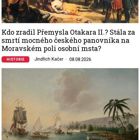
Kdo zradil Přemysla Otakara II.? Stála za
smrtí mocného českého panovníka na
Moravském poli osobní msta?
Jindřich Kačer
08.08.2026
HISTORIE
Image