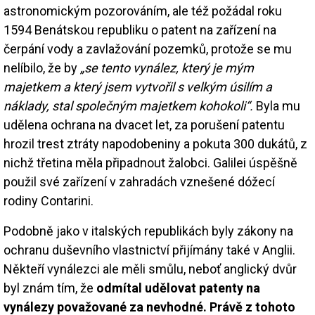
astronomickým pozorováním, ale též požádal roku
1594 Benátskou republiku o patent na zařízení na
čerpání vody a zavlažování pozemků, protože se mu
nelíbilo, že by
„se tento vynález, který je mým
majetkem a který jsem vytvořil s velkým úsilím a
náklady, stal společným majetkem kohokoli“.
Byla mu
udělena ochrana na dvacet let, za porušení patentu
hrozil trest ztráty napodobeniny a pokuta 300 dukátů, z
nichž třetina měla připadnout žalobci. Galilei úspěšně
použil své zařízení v zahradách vznešené dóžecí
rodiny Contarini.
Podobně jako v italských republikách byly zákony na
ochranu duševního vlastnictví přijímány také v Anglii.
Někteří vynálezci ale měli smůlu, neboť anglický dvůr
byl znám tím, že
odmítal udělovat patenty na
vynálezy považované za nevhodné. Právě z tohoto