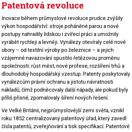
Patentová revoluce
Inovace během průmyslové revoluce prudce zvýšily
výkon hospodářství: stroje poháněné parou a nové
postupy nahradily lidskou i zvířecí práci a umožnily
vyrábět rychleji a levněji. Vynálezy otevíraly celé nové
obory – od textilní výroby po železnice – a jejich
vzájemné navazování spustilo řetězovou proměnu
společnosti: růst měst, nové profese, rozšíření trhů a
dlouhodobý hospodářský vzestup. Patenty poskytovaly
vynálezcům právní ochranu a jistotu návratnosti
nákladů, čímž podněcovaly další nápady, ale pokud byly
příliš přísné, zpomalovaly šíření nových řešení.
Ve Velké Británii, nejprůmyslovější zemi světa, vznikl
roku 1852 centralizovaný patentový úřad, který zavedl
čísla patentů, zveřejňování a tisk specifikací. Patentové