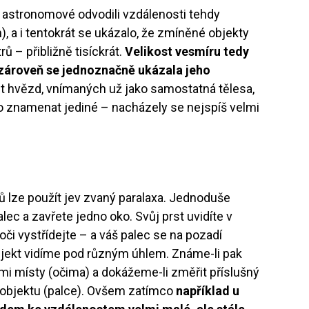
 astronomové odvodili vzdálenosti tehdy
, a i tentokrát se ukázalo, že zmíněné objekty
ů – přibližně tisíckrát.
Velikost vesmíru tedy
a zároveň se jednoznačně ukázala jeho
 hvězd, vnímaných už jako samostatná tělesa,
hlo znamenat jediné – nacházely se nejspíš velmi
tů lze použít jev zvaný paralaxa. Jednoduše
ec a zavřete jedno oko. Svůj prst uvidíte v
oči vystřídejte – a váš palec se na pozadí
jekt vidíme pod různým úhlem. Známe-li pak
 místy (očima) a dokážeme-li změřit příslušný
 objektu (palce). Ovšem zatímco
například u