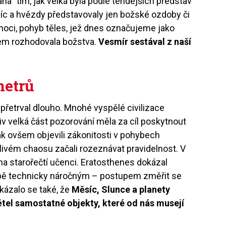
ána“ tím, jak velká byla podle tehdejších představ
c a hvězdy představovaly jen božské ozdoby či
noci, pohyb těles, jež dnes označujeme jako
šem rozhodovala božstva.
Vesmír sestával z naší
metrů
přetrval dlouho. Mnohé vyspělé civilizace
iv velká část pozorování měla za cíl poskytnout
tak ovšem objevili zákonitosti v pohybech
ivém chaosu začali rozeznávat pravidelnost. V
éna starořečtí učenci. Eratosthenes dokázal
bě technicky náročným – postupem změřit se
kázalo se také, že
Měsíc, Slunce a planety
tel samostatné objekty, které od nás musejí