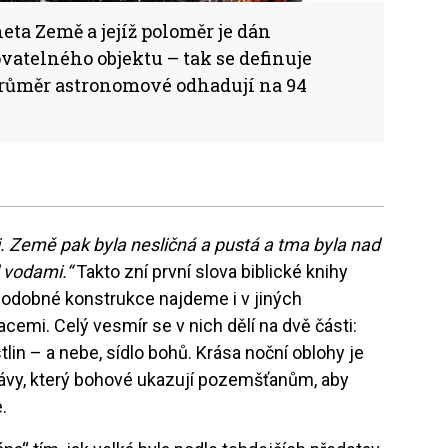
neta Země a jejíž poloměr je dán
vatelného objektu – tak se definuje
průměr astronomové odhadují na 94
. Země pak byla nesličná a pustá a tma byla nad
 vodami.“
Takto zní první slova biblické knihy
 Podobné konstrukce najdeme i v jiných
cemi. Celý vesmír se v nich dělí na dvě části:
stlin – a nebe, sídlo bohů. Krása noční oblohy je
vy, který bohové ukazují pozemšťanům, aby
e.