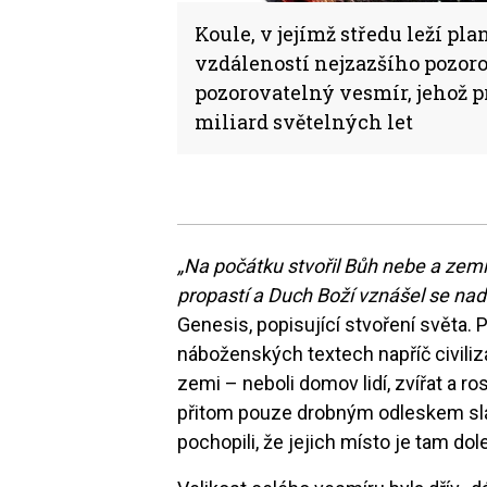
Koule, v jejímž středu leží pla
vzdáleností nejzazšího pozoro
pozorovatelný vesmír, jehož 
miliard světelných let
„Na počátku stvořil Bůh nebe a zemi
propastí a Duch Boží vznášel se nad
Genesis, popisující stvoření světa.
náboženských textech napříč civiliza
zemi – neboli domov lidí, zvířat a ro
přitom pouze drobným odleskem slá
pochopili, že jejich místo je tam dol