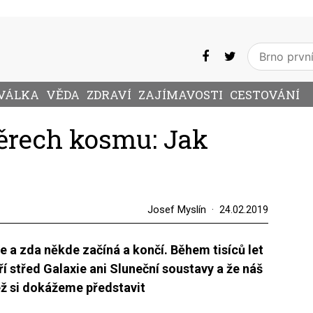
VÁLKA
VĚDA
ZDRAVÍ
ZAJÍMAVOSTI
CESTOVÁNÍ
ěrech kosmu: Jak
?
Josef Myslín
24.02.2019
je a zda někde začíná a končí. Během tisíců let
ří střed Galaxie ani Sluneční soustavy a že náš
ž si dokážeme představit