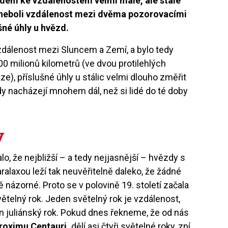
ledem ke vzdálenostem velmi malé, ale stále
a neboli vzdálenost mezi dvěma pozorovacími
šné úhly u hvězd.
vzdálenost mezi Sluncem a Zemí, a bylo tedy
0 milionů kilometrů (ve dvou protilehlých
e), příslušné úhly u stálic velmi dlouho změřit
dy nacházejí mnohem dál, než si lidé do té doby
y
o, že nejbližší – a tedy nejjasnější – hvězdy s
aralaxou leží tak neuvěřitelně daleko, že žádné
 názorné. Proto se v polovině 19. století začala
telný rok. Jeden světelný rok je vzdálenost,
en juliánský rok. Pokud dnes řekneme, že od nás
roximu Centauri,
dělí asi čtyři světelné roky, zní