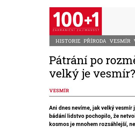
Přejít
k
hlavnímu
obsahu
HISTORIE
PŘÍRODA
VESMÍR
Pátrání po rozm
velký je vesmír
VESMÍR
Ani dnes nevíme, jak velký vesmír 
bádání lidstvo pochopilo, že netvo
kosmos je mnohem rozsáhlejší, ne