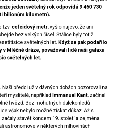
enže jeden světelný rok odpovídá 9 460 730
ti bilionům kilometrů.
e tzv.
cefeidový metr
, vyšlo najevo, že ani
bejde bez velkých čísel. Stálice byly totiž
esetitisíce světelných let.
Když se pak podařilo
 v Mléčné dráze, považovali lidé naši galaxii
síc světelných let.
. Naši předci už v dávných dobách pozorovali na
eří myslitelé, například
Immanuel Kant
, začínali
y plné hvězd. Bez mohutných dalekohledů
lice však nebylo možné získat důkaz. Až s
 začaly stavět koncem 19. století a zejména
ali astronomové v některých mlhovinách