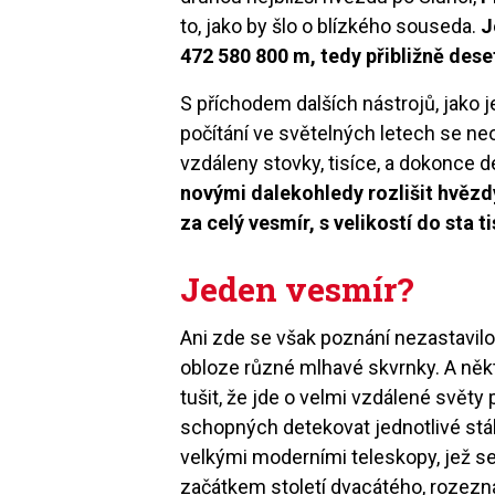
to, jako by šlo o blízkého souseda.
J
472 580 800 m, tedy přibližně dese
S příchodem dalších nástrojů, jako j
počítání ve světelných letech se neo
vzdáleny stovky, tisíce, a dokonce d
novými dalekohledy rozlišit hvězdy
za celý vesmír, s velikostí do sta ti
Jeden vesmír?
Ani zde se však poznání nezastavilo
obloze různé mlhavé skvrnky. A někt
tušit, že jde o velmi vzdálené svět
schopných detekovat jednotlivé stá
velkými moderními teleskopy, jež se
začátkem století dvacátého, rozezn