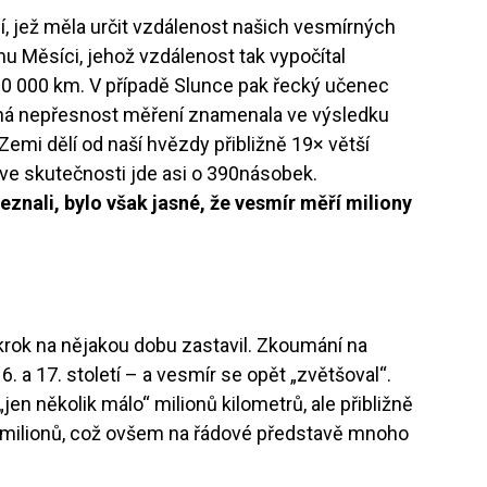
í, jež měla určit vzdálenost našich vesmírných
u Měsíci, jehož vzdálenost tak vypočítal
0 000 km. V případě Slunce pak řecký učenec
bná nepřesnost měření znamenala ve výsledku
 Zemi dělí od naší hvězdy přibližně 19× větší
ve skutečnosti jde asi o 390násobek.
eznali, bylo však jasné, že vesmír měří miliony
krok na nějakou dobu zastavil. Zkoumání na
. a 17. století – a vesmír se opět „zvětšoval“.
 „jen několik málo“ milionů kilometrů, ale přibližně
0 milionů, což ovšem na řádové představě mnoho