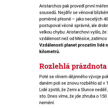
Aristarchos pak provedl první měřen
sousedů. Nejdřív se věnoval blízkém
poměrně přesně – jako necelých 40
postupoval věcně správně, ale dro
velkou chybu: Aristarchovi vyšlo, že
vzdálenost než od Měsíce, zatímco 
Vzdálenosti planet prozatím lidé n
kilometrů.
Rozlehlá prázdnota
Poté se vlivem dějinného vývoje po
daném poli se znovu rozběhlo až v 16
Lidé zjistili, že Zemi a Slunce nedělí
sto. Dnes víme, že jde zhruba o 15
nemění.