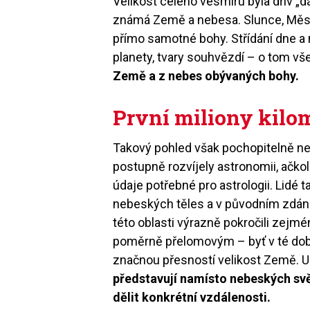
Velikost celého vesmíru byla dřív „d
známá Země a nebesa. Slunce, Měsí
přímo samotné bohy. Střídání dne a 
planety, tvary souhvězdí – o tom v
Země a z nebes obývaných bohy.
První miliony kilo
Takový pohled však pochopitelně ne
postupně rozvíjely astronomii, ačkol
údaje potřebné pro astrologii. Lidé 
nebeských těles a v původním zdánl
této oblasti výrazně pokročili zejm
poměrně přelomovým – byť v té do
značnou přesností velikost Země. U
představují namísto nebeských svě
dělit konkrétní vzdálenosti.