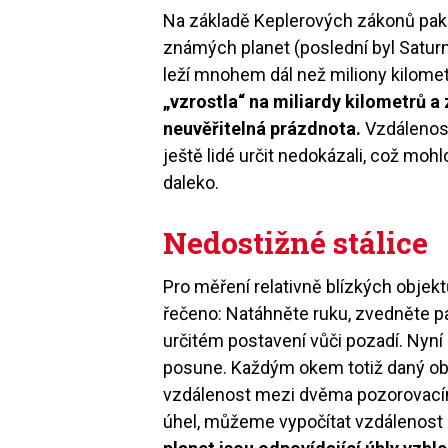
Na základě Keplerových zákonů pak
známých planet (poslední byl Saturn)
leží mnohem dál než miliony kilometr
„vzrostla“ na miliardy kilometrů 
neuvěřitelná prázdnota.
Vzdálenost
ještě lidé určit nedokázali, což mo
daleko.
Nedostižné stálice
Pro měření relativně blízkých objek
řečeno: Natáhněte ruku, zvedněte pal
určitém postavení vůči pozadí. Nyní 
posune. Každým okem totiž daný ob
vzdálenost mezi dvěma pozorovacími
úhel, můžeme vypočítat vzdálenost