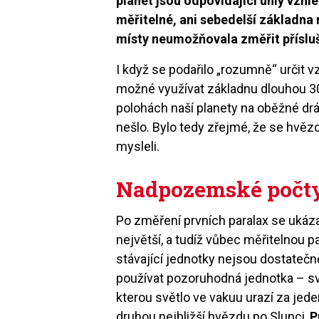
planet jsou odpovídající úhly vzh
měřitelné, ani sebedelší základn
místy neumožňovala změřit příslu
I když se podařilo „rozumně“ určit 
možné využívat základnu dlouhou 30
polohách naší planety na oběžné dráz
nešlo. Bylo tedy zřejmé, že se hvěz
mysleli.
Nadpozemské počt
Po změření prvních paralax se ukázal
největší, a tudíž vůbec měřitelnou p
stávající jednotky nejsou dostatečně
používat pozoruhodná jednotka – svě
kterou světlo ve vakuu urazí za jed
druhou nejbližší hvězdu po Slunci,
P