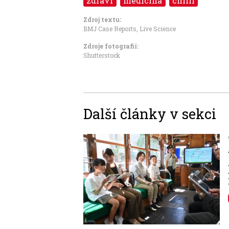
zdraví
medicína
chilli
Zdroj textu:
BMJ Case Reports, Live Science
Zdroje fotografii:
Shutterstock
Další články v sekci
Image