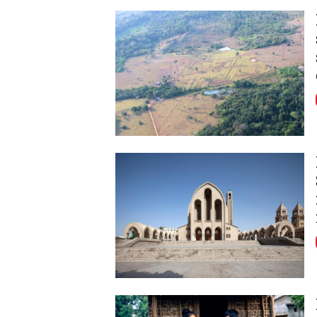
Image
Image
Image