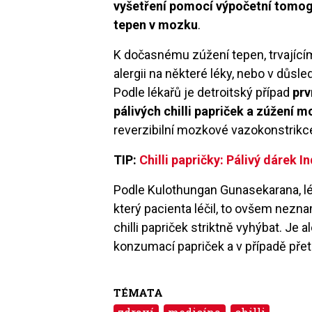
vyšetření pomocí výpočetní tomogr
tepen v mozku
.
K dočasnému zúžení tepen, trvajícím
alergii na některé léky, nebo v důsl
Podle lékařů je detroitský případ
pr
pálivých chilli papriček a zúžení 
reverzibilní mozkové vazokonstrikc
TIP:
Chilli papričky: Pálivý dárek I
Podle Kulothungan Gunasekarana, lé
který pacienta léčil, to ovšem nezn
chilli papriček striktně vyhýbat. Je 
konzumací papriček a v případě přetr
TÉMATA