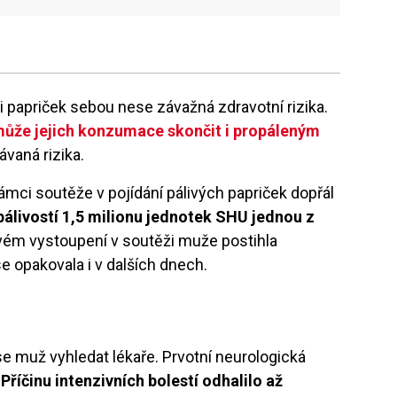
i papriček sebou nese závažná zdravotní rizika.
ůže jejich konzumace skončit i propáleným
kávaná rizika.
 rámci soutěže v pojídání pálivých papriček dopřál
 pálivostí 1,5 milionu jednotek SHU jednou z
svém vystoupení v soutěži muže postihla
 se opakovala i v dalších dnech.
se muž vyhledat lékaře. Prvotní neurologická
.
Příčinu intenzivních bolestí odhalilo až