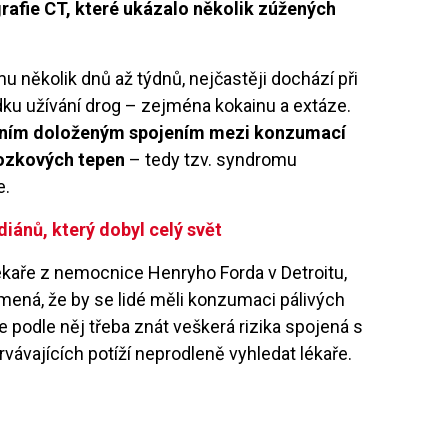
afie CT, které ukázalo několik zúžených
u několik dnů až týdnů, nejčastěji dochází při
edku užívání drog – zejména kokainu a extáze.
vním doloženým spojením mezi konzumací
mozkových tepen
– tedy tzv. syndromu
e.
ndiánů, který dobyl celý svět
kaře z nemocnice Henryho Forda v Detroitu,
amená, že by se lidé měli konzumaci pálivých
ale podle něj třeba znát veškerá rizika spojená s
vávajících potíží neprodleně vyhledat lékaře.