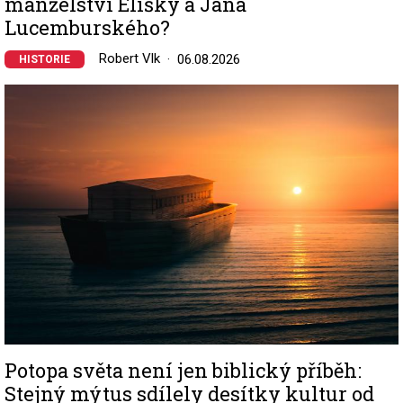
manželství Elišky a Jana
Lucemburského?
Robert Vlk
06.08.2026
HISTORIE
Image
Potopa světa není jen biblický příběh:
Stejný mýtus sdílely desítky kultur od