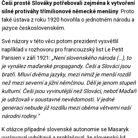
Češi prostě Slováky potřebovali zejména k vytvoření
silné protiváhy třímilionové německé menšiny
. Proto
také ústava z roku 1920 hovořila o jednotném národu a
jazyce československém.
Své názory v této věci potom prezident vysvětlil
například v rozhovoru pro francouzský list Le Petit
Parisien v září 1921:
„Není slovenského národa (…), to
je vynález maďarské propagandy. Češi a Slováci jsou
bratři. Mluví dvěma jazyky, mezi nimiž je menší rozdíl
než mezi severní a jižní němčinou. Dělí je jenom stupeň
kulturní. Češi jsou vyvinutější než Slováci, neboť Maďaři
je udržovali v soustavné nevědomosti. V jedné
generaci nebude již rozdílu mezi oběma větvemi naší
národní rodiny.“
K otázce případné slovenské autonomie se Masaryk
vyslovoval vyhýbavě a prohlašoval, že slovenský lid