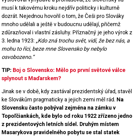
musí k takovému kroku nejdřív politicky i kulturně
dozrát. Nejednou hovořil o tom, že Češi pro Slováky
mnoho udělali a ještě v budoucnu udělají, přičemž
zdůrazňoval i vlastní zásluhy. Příznačný je jeho výrok z
3. ledna 1923:
„Kdo zná trochu svět, vidí, že bez nás, a
mohu to říci, beze mne Slovensko by nebylo
osvobozeno.“
TIP:
Boj o Slovensko: Mělo po první světové válce
splynout s Maďarskem?
Jinak se v době, kdy zastával prezidentský úřad, stavěl
ke Slovákům pragmaticky a jejich zemi měl rád.
Na
Slovensku často pobýval zejména na zámku v
Topoľčiankách, kde bylo od roku 1922 zřízeno jedno
z prezidentových letních sídel. Druhým místem
Masarykova pravidelného pobytu se stal statek