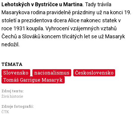
Lehotských v Bystričce u Martina
. Tady trávila
Masarykova rodina pravidelně prázdniny už na konci 19.
století a prezidentova dcera Alice nakonec statek v
roce 1931 koupila. Vyhrocení vzájemných vztahů
Čechů a Slováků koncem třicátých let se už Masaryk
nedožil.
TÉMATA
Slovensko
nacionalismus
Československo
Tomáš Garrigue Masaryk
Zdroj textu:
Živá historie
Zdroje fotografii:
ČTK