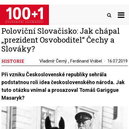
Přejít
k
hlavnímu
obsahu
Poloviční Slovačisko: Jak chápal
„prezident Osvoboditel“ Čechy a
Slováky?
HISTORIE
,
Vladimír Černý
Ferdinand Vrábel
16.07.2019
Při vzniku Československé republiky sehrála
podstatnou roli idea československého národa. Jak
tuto otázku vnímal a prosazoval Tomáš Gariggue
Masaryk?