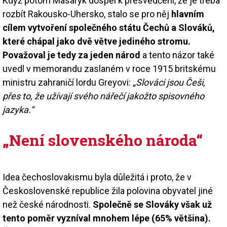
Když potom Masaryk dospěl k přesvědčení, že je třeba
rozbít Rakousko-Uhersko, stalo se pro něj
hlavním
cílem vytvoření společného státu Čechů a Slováků,
které chápal jako dvě větve jediného stromu.
Považoval je tedy za jeden národ
a tento názor také
uvedl v memorandu zaslaném v roce 1915 britskému
ministru zahraničí lordu Greyovi:
„Slováci jsou Češi,
přes to, že užívají svého nářečí jakožto spisovného
jazyka.“
„Není slovenského národa“
Idea čechoslovakismu byla důležitá i proto, že v
Československé republice žila polovina obyvatel jiné
než české národnosti.
Společně se Slováky však už
tento poměr vyzníval mnohem lépe (65% většina).