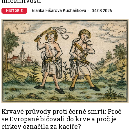
mlčenlivosti
Blanka Fišarová Kuchaříková
04.08.2026
HISTORIE
Image
Krvavé průvody proti černé smrti: Proč
se Evropané bičovali do krve a proč je
církev označila za kacíře?