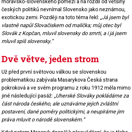
moravsko-slovenského pomezí a na rozdíl od většiny
českých politiků nevnímal Slovensko jako neznámou,
exotickou zemi. Později na toto téma řekl: „
Já jsem byl
vlastně napůl Slovačiskem od malička; můj otec byl
Slovák z Kopčan, mluvil slovensky do smrti, a i já jsem
mluvil spíš slovensky.“
Dvě větve, jeden strom
Už před první světovou válkou se slovenskou
problematikou zabývala Masarykova Česká strana
pokroková a ve svém programu z roku 1912 měla mimo
jiné následující pasáž:
„Uherské Slováky pokládáme za
část národa českého, ale uznáváme jejich zvláštní
postavení, dané poměry politickými, a neupíráme jim
práva mluvit o národě slovenském.“