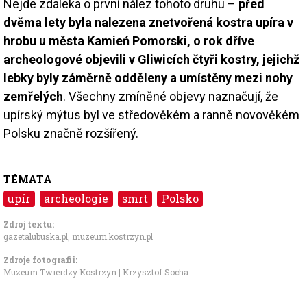
Nejde zdaleka o první nález tohoto druhu –
před
dvěma lety byla nalezena znetvořená kostra upíra v
hrobu u města Kamień Pomorski, o rok dříve
archeologové objevili v Gliwicích čtyři kostry, jejichž
lebky byly záměrně odděleny a umístěny mezi nohy
zemřelých
. Všechny zmíněné objevy naznačují, že
upírský mýtus byl ve středověkém a ranně novověkém
Polsku značně rozšířený.
TÉMATA
upír
archeologie
smrt
Polsko
Zdroj textu:
gazetalubuska.pl, muzeum.kostrzyn.pl
Zdroje fotografii:
Muzeum Twierdzy Kostrzyn | Krzysztof Socha