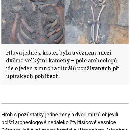
Hlava jedné z koster byla uvězněna mezi
dvěma velkými kameny – pole archeologů
jde o jeden z mnoha rituálů používaných při
upírských pohřbech.
Hrob s pozůstatky jedné ženy a dvou mužů objevili
polští archeologové nedaleko čtyřtisícové vesnice