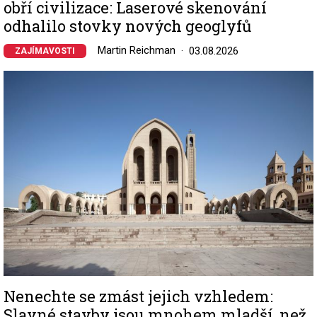
obří civilizace: Laserové skenování
odhalilo stovky nových geoglyfů
Martin Reichman
03.08.2026
ZAJÍMAVOSTI
Image
Nenechte se zmást jejich vzhledem:
Slavné stavby jsou mnohem mladší, než