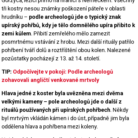
Górzyca, ležící přímo na hranici s Německem. Všechny
tři kostry nesou známky poškození páteře v oblasti
hrudníku –
podle archeologů jde o typický znak
upírský pohřbů, kdy je tělo domnělého upíra přibito k
zemi kůlem
. Přibití zemřelého mělo zamezit
posmrtnému vstávání z hrobu. Mezi další rituály patřilo
pohřbení tváří dolů a roztříštění obou kolen. Nalezené
pozůstatky pocházejí z 13. až 14. století.
TIP:
Odpočívejte v pokoji: Podle archeologů
zohavovali angličtí venkované mrtvoly
Hlava jedné z koster byla uvězněna mezi dvěma
velkými kameny – pole archeologů jde o další z
rituálů používaných při upírských pohřbech
. Někdy
byl mrtvým vkládán kámen i do úst, případně jim byla
oddělena hlava a pohřbena mezi koleny.