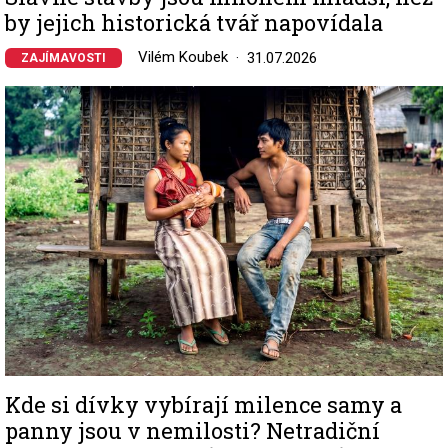
by jejich historická tvář napovídala
Vilém Koubek
31.07.2026
ZAJÍMAVOSTI
Image
Kde si dívky vybírají milence samy a
panny jsou v nemilosti? Netradiční