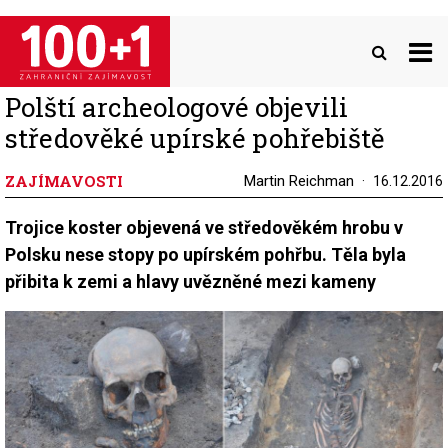
Přejít
k
hlavnímu
obsahu
Polští archeologové objevili
středověké upírské pohřebiště
ZAJÍMAVOSTI
Martin Reichman
16.12.2016
Trojice koster objevená ve středověkém hrobu v
Polsku nese stopy po upírském pohřbu. Těla byla
přibita k zemi a hlavy uvězněné mezi kameny