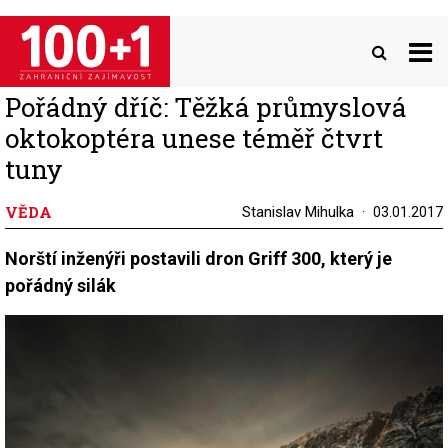
Přejít
k
hlavnímu
obsahu
Pořádný dříč: Těžká průmyslová
oktokoptéra unese téměř čtvrt
tuny
VĚDA
Stanislav Mihulka
03.01.2017
Norští inženýři postavili dron Griff 300, který je
pořádný silák