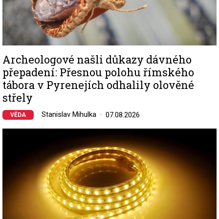
Archeologové našli důkazy dávného
přepadení: Přesnou polohu římského
tábora v Pyrenejích odhalily olověné
střely
Stanislav Mihulka
07.08.2026
VĚDA
Image