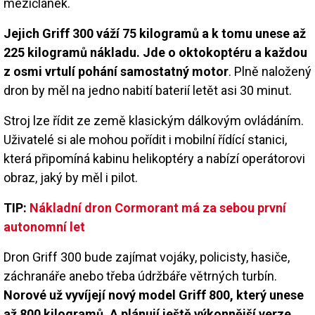
mezičlánek.
Jejich Griff 300 váží 75 kilogramů a k tomu unese až
225 kilogramů nákladu. Jde o oktokoptéru a každou
z osmi vrtulí pohání samostatný motor
. Plně naložený
dron by měl na jedno nabití baterií letět asi 30 minut.
Stroj lze řídit ze země klasickým dálkovým ovládáním.
Uživatelé si ale mohou pořídit i mobilní řídící stanici,
která připomíná kabinu helikoptéry a nabízí operátorovi
obraz, jaký by měl i pilot.
TIP:
Nákladní dron Cormorant má za sebou první
autonomní let
Dron Griff 300 bude zajímat vojáky, policisty, hasiče,
záchranáře anebo třeba údržbáře větrných turbín.
Norové už vyvíjejí nový model Griff 800, který unese
až 800 kilogramů. A plánují ještě výkonnější verze
.