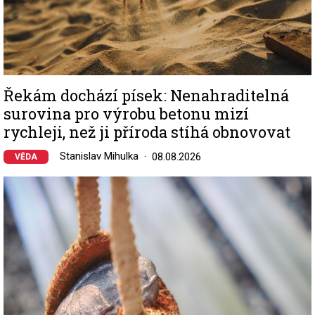
Řekám dochází písek: Nenahraditelná
surovina pro výrobu betonu mizí
rychleji, než ji příroda stíhá obnovovat
Stanislav Mihulka
08.08.2026
VĚDA
Image