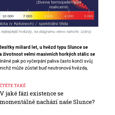
 nejteplejší hvězdy, na diagramu vlevo nahoře. (zdroj:
 desítky miliard let, u hvězd typu Slunce se
a životnost velmi masivních horkých stálic se
něné pak po vyčerpání paliva často končí svůj
o nichž může zůstat buď neutronová hvězda,
ČTĚTE TAKÉ
V jaké fázi existence se
momentálně nachází naše Slunce?