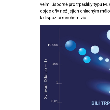
velmi úsporné pro trpaslíky typu M
dojde dřív než jejich chladným má
k dispozici mnohem víc.