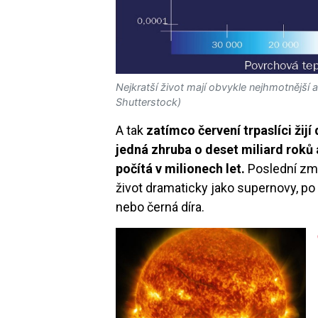
Nejkratší život mají obvykle nejhmotnější a
Shutterstock)
A tak
zatímco červení trpaslíci žijí
jedná zhruba o deset miliard roků 
počítá v milionech let.
Poslední zmí
život dramaticky jako supernovy, p
nebo černá díra.
Image