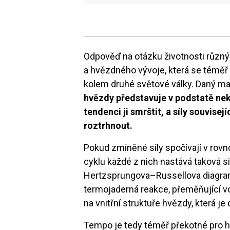
Odpověď na otázku životnosti různýc
a hvězdného vývoje, která se téměř
kolem druhé světové války. Daný m
hvězdy představuje v podstatě neko
tendenci ji smrštit, a síly souvisej
roztrhnout.
Pokud zmíněné síly spočívají v rovn
cyklu každé z nich nastává taková si
Hertzsprungova–Russellova diagramu
termojaderná reakce, přeměňující vo
na vnitřní struktuře hvězdy, která j
Tempo je tedy téměř překotné pro h