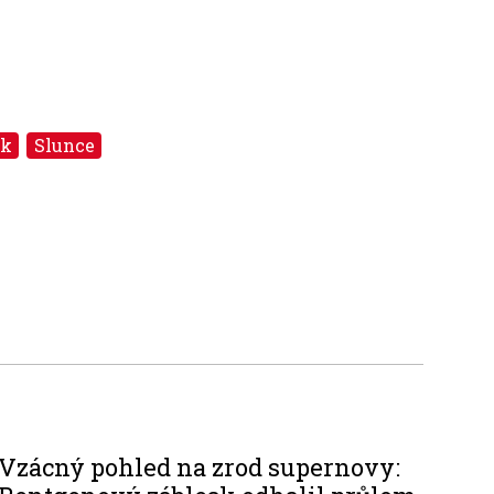
ík
Slunce
Vzácný pohled na zrod supernovy: