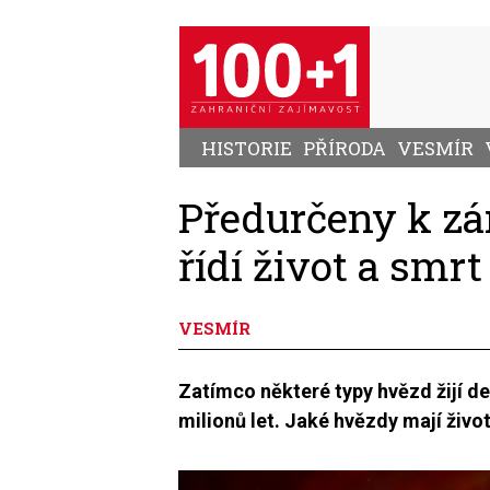
Přejít
k
hlavnímu
obsahu
HISTORIE
PŘÍRODA
VESMÍR
Předurčeny k zá
řídí život a smr
VESMÍR
Zatímco některé typy hvězd žijí des
milionů let. Jaké hvězdy mají život