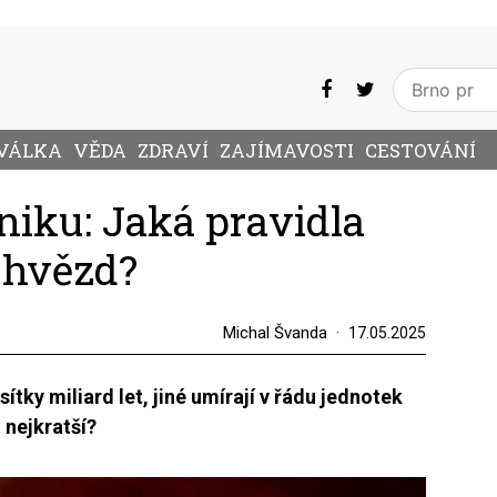
VÁLKA
VĚDA
ZDRAVÍ
ZAJÍMAVOSTI
CESTOVÁNÍ
niku: Jaká pravidla
t hvězd?
Michal Švanda
17.05.2025
ítky miliard let, jiné umírají v řádu jednotek
 nejkratší?