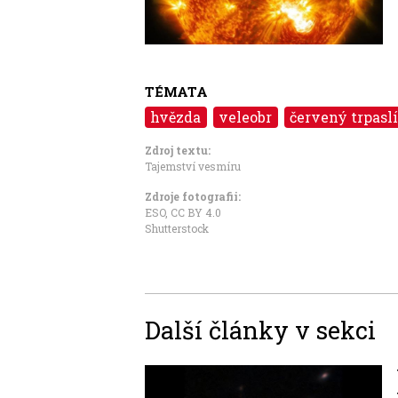
TÉMATA
hvězda
veleobr
červený trpasl
Zdroj textu:
Tajemství vesmíru
Zdroje fotografii:
ESO
,
CC BY 4.0
Shutterstock
Další články v sekci
Image