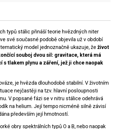
h typů stálic přináší teorie hvězdných niter
 ve své současné podobě objevila už v období
atematický model jednoznačně ukazuje, že
život
nčící souboj dvou sil: gravitace, která má
ící s tlakem plynu a záření, jež ji chce naopak
ováze, je hvězda dlouhodobě stabilní. V životním
tuace nejčastěji na tzv. hlavní posloupnosti
. V popsané fázi se v nitru stálice odehrává
dík na helium. Její tempo nicméně silně závisí
e dána především její hmotností.
orké obry spektrálních typů O a B, nebo naopak