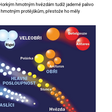
. Horkým hmotným hvězdám tudíž jaderné palivo
lo hmotným protějškům, přestože ho měly