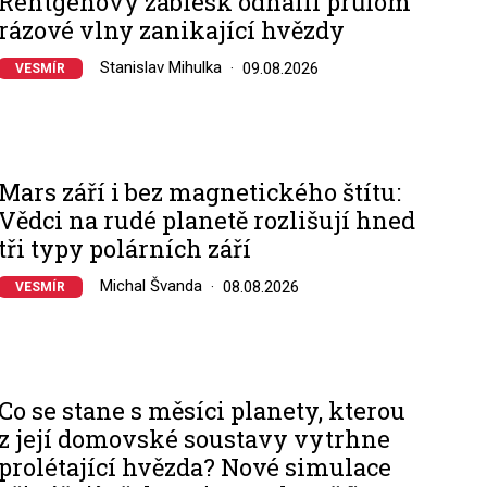
Rentgenový záblesk odhalil průlom
rázové vlny zanikající hvězdy
Stanislav Mihulka
09.08.2026
VESMÍR
Mars září i bez magnetického štítu:
Vědci na rudé planetě rozlišují hned
tři typy polárních září
Michal Švanda
08.08.2026
VESMÍR
Co se stane s měsíci planety, kterou
z její domovské soustavy vytrhne
prolétající hvězda? Nové simulace