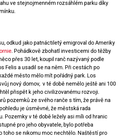
svahu ve stejnojmenném rozsáhlém parku díky
zmínku.
llesu, odkud jako patnáctiletý emigroval do Ameriky
fornie
. Pohádkově zbohatl investicemi do těžby
něco přes 30 let, koupil ranč nazývaný podle
 Felis a usadil se na něm. Při cestách po
 každé město mělo mít pořádný park. Los
a svůj nový domov, v té době nemělo ještě ani 100
chtěl přispět k jeho civilizovanému rozvoji.
arů pozemků ze svého ranče s tím, že právě na
 pohledu je úsměvné, že městská rada
 Pozemky v té době ležely asi míli od hranic
stupné pro jeho obyvatele, bylo potřeba
do toho se nikomu moc nechtělo. Naštěstí pro