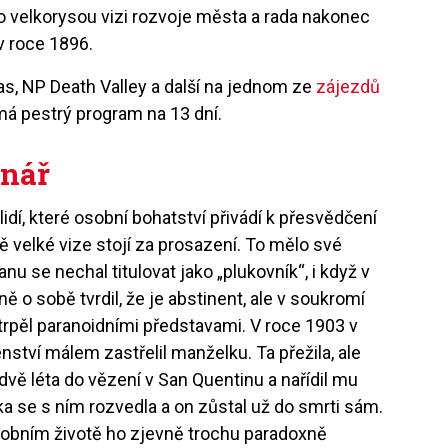
o velkorysou vizi rozvoje města a rada nakonec
 v roce 1896.
s, NP Death Valley a další na jednom ze
zájezdů
má pestrý program na 13 dní.
onář
pu lidí, které osobní bohatství přivádí k přesvědčení
ně velké vize stojí za prosazení. To mělo své
anu se nechal titulovat jako „plukovník“, i když v
ě o sobě tvrdil, že je abstinent, ale v soukromí
 trpěl paranoidními představami. V roce 1903 v
ství málem zastřelil manželku. Ta přežila, ale
a dvě léta do vězení v San Quentinu a nařídil mu
ka se s ním rozvedla a on zůstal už do smrti sám.
sobním životě ho zjevně trochu paradoxně