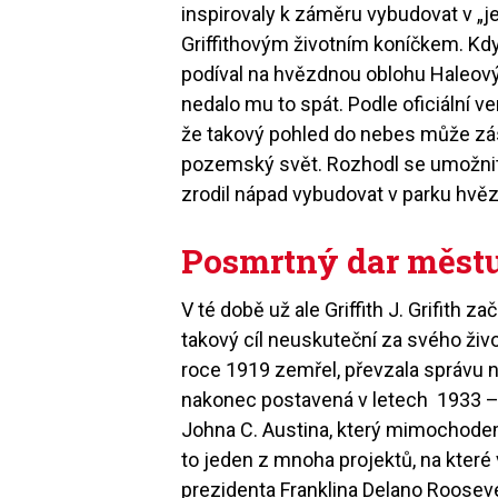
inspirovaly k záměru vybudovat v „j
Griffithovým životním koníčkem. Kd
podíval na hvězdnou oblohu Haleov
nedalo mu to spát. Podle oficiální ve
že takový pohled do nebes může zás
pozemský svět. Rozhodl se umožnit s
zrodil nápad vybudovat v parku hvěz
Posmrtný dar městu
V té době už ale Griffith J. Grifith z
takový cíl neuskuteční za svého živo
roce 1919 zemřel, převzala správu 
nakonec postavená v letech 1933 – 
Johna C. Austina, který mimochodem
to jeden z mnoha projektů, na které 
prezidenta Franklina Delano Roosev