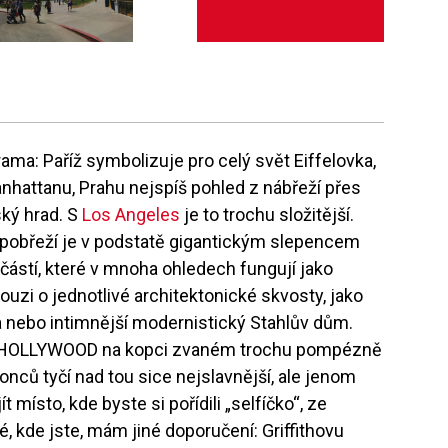
ma: Paříž symbolizuje pro celý svět Eiffelovka,
hattanu, Prahu nejspíš pohled z nábřeží přes
ský hrad. S
Los Angeles
je to trochu složitější.
obřeží je v podstatě gigantickým slepencem
a částí, které v mnoha ohledech fungují jako
zi o jednotlivé architektonické skvosty, jako
a nebo intimnější modernistický Stahlův dům.
s HOLLYWOOD na kopci zvaném trochu pompézně
onců tyčí nad tou sice nejslavnější, ale jenom
 místo, kde byste si pořídili „selfíčko“, ze
, kde jste, mám jiné doporučení: Griffithovu