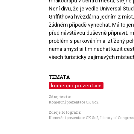
mrakodrapů v centru města, stejně
Není divu, že je vedle Universal Stu
Griffithova hvězdárna jedním z míst
žádném případě vynechat. Má to jen
před návštěvou duševně připravit: 
problém s parkováním a ztížený pohy
nemá smysl si tím nechat kazit ces
všech turisticky zajímavých místec
TÉMATA
komerční prezentace
Zdroj textu:
Komerční prezentace CK Go2
Zdroje fotografii:
Komerční prezentace CK Go2, Library of Congres