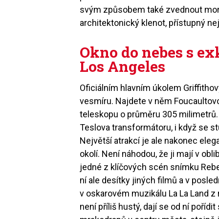
svým způsobem také zvednout morá
architektonický klenot, přístupný nej
Okno do nebes s e
Los Angeles
Oficiálním hlavním úkolem Griffithov
vesmíru. Najdete v něm Foucaultov
teleskopu o průměru 305 milimetrů. 
Teslova transformátoru, i když se 
Největší atrakcí je ale nakonec eleg
okolí. Není náhodou, že ji mají v obli
jedné z klíčových scén snímku Reb
ní ale desítky jiných filmů a v posled
v oskarovém muzikálu La La Land z r
není příliš hustý, dají se od ní poří