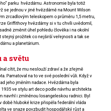
eho“ parku hvězdárnu. Astronomie byla totiž
yž se jednou v jiné hvězdárně na Mount Wilson
ým zrcadlovým teleskopem o průměru 1,5 metru,
rze Griffithovy hvězdárny si v tu chvíli uvědomil,
adně změnit úhel pohledu člověka i na okolní
tejný prožitek co nejširší veřejnosti a tak se
dárnu a planetárium.
 a světu
ačínal cítit, že mu neslouží zdraví a že zřejmě
ta. Pamatoval na to ve své poslední vůli. Když v
nad jeho jměním nadace. Hvězdárna byla
1935 ve stylu art deco podle návrhu architekta
 navrhl i zmíněnou losangeleskou radnici. Byl
v době hluboké krize přispěla federální vláda
elta ve snaze povzbudit hospodářský růst a