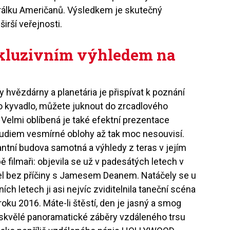
lku Američanů. Výsledkem je skutečný
širší veřejnosti.
xkluzivním výhledem na
y hvězdárny a planetária je přispívat k poznání
o kyvadlo, můžete juknout do zrcadlového
Velmi oblíbená je také efektní prezentace
studiem vesmírné oblohy až tak moc nesouvisí.
antní budova samotná a výhledy z teras v jejím
bě filmaři: objevila se už v padesátých letech v
el bez příčiny s Jamesem Deanem. Natáčely se u
ních letech ji asi nejvíc zviditelnila taneční scéna
oku 2016. Máte-li štěstí, den je jasný a smog
dit skvělé panoramatické záběry vzdáleného trsu