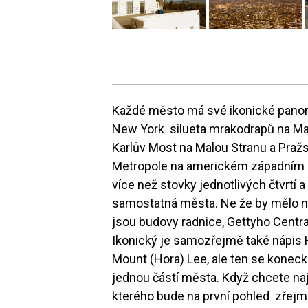
Každé město má své ikonické panora
New York silueta mrakodrapů na Man
Karlův Most na Malou Stranu a Praž
Metropole na americkém západním p
více než stovky jednotlivých čtvrtí 
samostatná města. Ne že by mělo nou
jsou budovy radnice, Gettyho Centr
Ikonický je samozřejmě také nápi
Mount (Hora) Lee, ale ten se koneck
jednou částí města. Když chcete najít
kterého bude na první pohled zřejmé