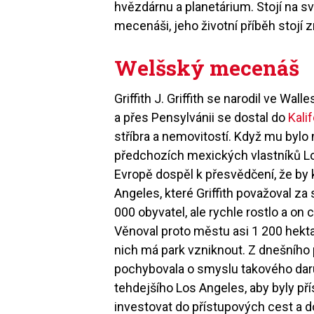
hvězdárnu a planetárium. Stojí na 
mecenáši, jeho životní příběh stojí 
Welšský mecenáš
Griffith J. Griffith se narodil ve Wa
a přes Pensylvánii se dostal do
Kali
stříbra a nemovitostí. Když mu bylo 
předchozích mexických vlastníků Los
Evropě dospěl k přesvědčení, že by
Angeles, které Griffith považoval z
000 obyvatel, ale rychle rostlo a on 
Věnoval proto městu asi 1 200 hekt
nich má park vzniknout. Z dnešního
pochybovala o smyslu takového daru.
tehdejšího Los Angeles, aby byly pří
investovat do přístupových cest a 