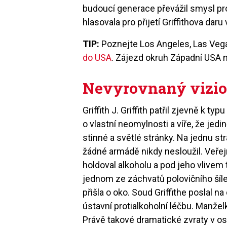
budoucí generace převážil smysl pr
hlasovala pro přijetí Griffithova daru
TIP:
Poznejte Los Angeles, Las Vega
do USA
. Zájezd okruh Západní USA 
Nevyrovnaný vizi
Griffith J. Griffith patřil zjevně k ty
o vlastní neomylnosti a víře, že jedi
stinné a světlé stránky. Na jednu str
žádné armádě nikdy nesloužil. Veřejn
holdoval alkoholu a pod jeho vlivem
jednom ze záchvatů polovičního šílen
přišla o oko. Soud Griffithe poslal n
ústavní protialkoholní léčbu. Manžel
Právě takové dramatické zvraty v o