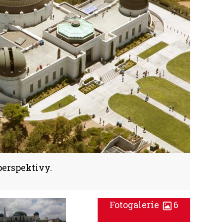
 perspektivy.
Fotogalerie
6