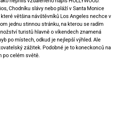
 jako nepříliš vzdáleného nápis HOLLYWOOD.
dios, Chodníku slávy nebo pláží v Santa Monice
, které většina návštěvníků Los Angeles nechce v
om jednu stinnou stránku, na kterou se radím
množství turistů hlavně o víkendech znamená
b po místech, odkud je nejlepší výhled. Ale
tovatelský zážitek. Podobné je to koneckonců na
h po celém světě.
s