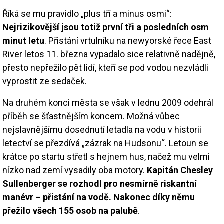
Říká se mu pravidlo „plus tří a minus osmi“:
Nejrizikovější jsou totiž první tři a posledních osm
minut letu
. Přistání vrtulníku na newyorské řece East
River letos 11. března vypadalo sice relativně nadějně,
přesto nepřežilo pět lidí, kteří se pod vodou nezvládli
vyprostit ze sedaček.
Na druhém konci města se však v lednu 2009 odehrál
příběh se šťastnějším koncem. Možná vůbec
nejslavnějšímu dosednutí letadla na vodu v historii
letectví se přezdívá „zázrak na Hudsonu“. Letoun se
krátce po startu střetl s hejnem hus, načež mu velmi
nízko nad zemí vysadily oba motory.
Kapitán Chesley
Sullenberger se rozhodl pro nesmírně riskantní
manévr – přistání na vodě. Nakonec díky němu
přežilo všech 155 osob na palubě
.