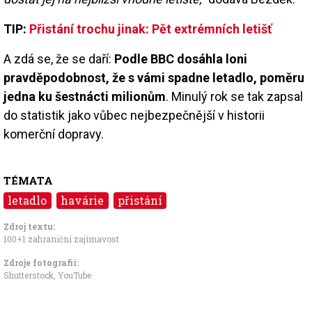
TIP:
Přistání trochu jinak: Pět extrémních letišť
A zdá se, že se daří:
Podle BBC dosáhla loni
pravděpodobnost, že s vámi spadne letadlo, poměru
jedna ku šestnácti milionům
. Minulý rok se tak zapsal
do statistik jako vůbec nejbezpečnější v historii
komerční dopravy.
TÉMATA
letadlo
havárie
přistání
Zdroj textu:
100+1 zahraniční zajímavost
Zdroje fotografii:
Shutterstock, YouTube