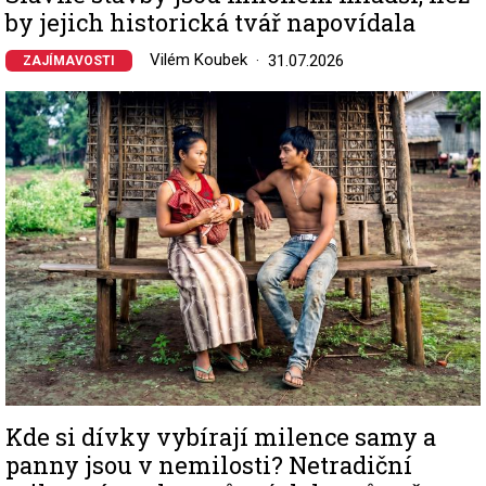
by jejich historická tvář napovídala
Vilém Koubek
31.07.2026
ZAJÍMAVOSTI
Image
Kde si dívky vybírají milence samy a
panny jsou v nemilosti? Netradiční