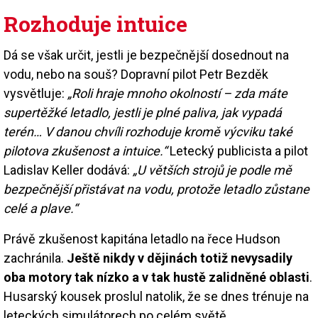
Rozhoduje intuice
Dá se však určit, jestli je bezpečnější dosednout na
vodu, nebo na souš? Dopravní pilot Petr Bezděk
vysvětluje:
„Roli hraje mnoho okolností – zda máte
supertěžké letadlo, jestli je plné paliva, jak vypadá
terén… V danou chvíli rozhoduje kromě výcviku také
pilotova zkušenost a intuice.“
Letecký publicista a pilot
Ladislav Keller dodává:
„U větších strojů je podle mě
bezpečnější přistávat na vodu, protože letadlo zůstane
celé a plave.“
Právě zkušenost kapitána letadlo na řece Hudson
zachránila.
Ještě nikdy v dějinách totiž nevysadily
oba motory tak nízko a v tak hustě zalidněné oblasti
.
Husarský kousek proslul natolik, že se dnes trénuje na
leteckých simulátorech po celém světě.