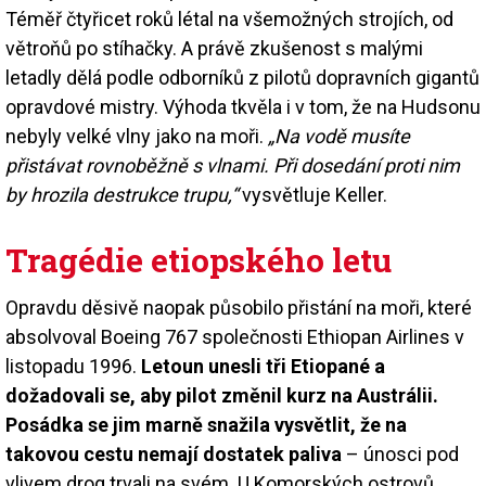
Téměř čtyřicet roků létal na všemožných strojích, od
větroňů po stíhačky. A právě zkušenost s malými
letadly dělá podle odborníků z pilotů dopravních gigantů
opravdové mistry. Výhoda tkvěla i v tom, že na Hudsonu
nebyly velké vlny jako na moři.
„Na vodě musíte
přistávat rovnoběžně s vlnami. Při dosedání proti nim
by hrozila destrukce trupu,“
vysvětluje Keller.
Tragédie etiopského letu
Opravdu děsivě naopak působilo přistání na moři, které
absolvoval Boeing 767 společnosti Ethiopan Airlines v
listopadu 1996.
Letoun unesli tři Etiopané a
dožadovali se, aby pilot změnil kurz na Austrálii.
Posádka se jim marně snažila vysvětlit, že na
takovou cestu nemají dostatek paliva
– únosci pod
vlivem drog trvali na svém. U Komorských ostrovů