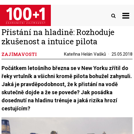
Přejít
k
hlavnímu
obsahu
Přistání na hladině: Rozhoduje
zkušenost a intuice pilota
ZAJÍMAVOSTI
Kateřina Helán Vašků
25.05.2018
Počátkem letošního března se v New Yorku zřítil do
řeky vrtulník a všichni kromě pilota bohužel zahynuli.
Jaká je pravděpodobnost, že k přistání na vodě
skutečně dojde a že se povede? Jak posádka
dosednutí na hladinu trénuje a jaká rizika hrozí
cestujícím?