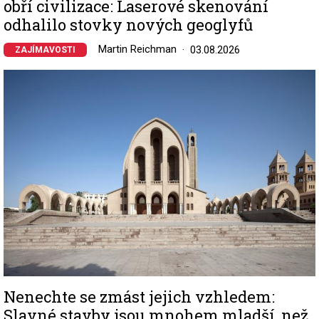
obří civilizace: Laserové skenování
odhalilo stovky nových geoglyfů
Martin Reichman
03.08.2026
ZAJÍMAVOSTI
Image
Nenechte se zmást jejich vzhledem:
Slavné stavby jsou mnohem mladší, než