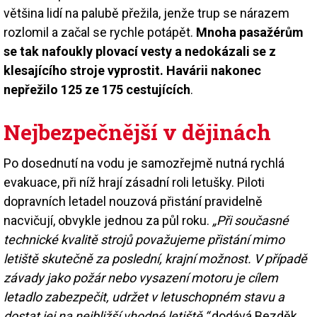
většina lidí na palubě přežila, jenže trup se nárazem
rozlomil a začal se rychle potápět.
Mnoha pasažérům
se tak nafoukly plovací vesty a nedokázali se z
klesajícího stroje vyprostit. Havárii nakonec
nepřežilo 125 ze 175 cestujících
.
Nejbezpečnější v dějinách
Po dosednutí na vodu je samozřejmě nutná rychlá
evakuace, při níž hrají zásadní roli letušky. Piloti
dopravních letadel nouzová přistání pravidelně
nacvičují, obvykle jednou za půl roku.
„Při současné
technické kvalitě strojů považujeme přistání mimo
letiště skutečně za poslední, krajní možnost. V případě
závady jako požár nebo vysazení motoru je cílem
letadlo zabezpečit, udržet v letuschopném stavu a
dostat jej na nejbližší vhodné letiště,“
dodává Bezděk.