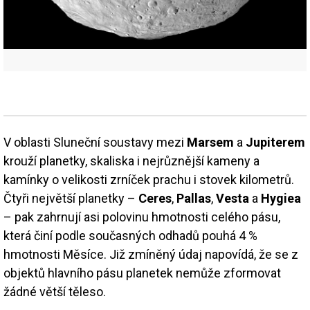
V oblasti Sluneční soustavy mezi
Marsem
a
Jupiterem
krouží planetky, skaliska i nejrůznější kameny a
kamínky o velikosti zrníček prachu i stovek kilometrů.
Čtyři největší planetky –
Ceres
,
Pallas
,
Vesta
a
Hygiea
– pak zahrnují asi polovinu hmotnosti celého pásu,
která činí podle současných odhadů pouhá 4 %
hmotnosti Měsíce. Již zmíněný údaj napovídá, že se z
objektů hlavního pásu planetek nemůže zformovat
žádné větší těleso.