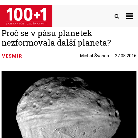
Přejít
k
hlavnímu
obsahu
Proč se v pásu planetek
nezformovala další planeta?
VESMÍR
Michal Švanda
27.08.2016