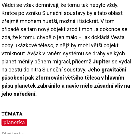
Vědci se však domnívají, že tomu tak nebylo vždy.
Krátce po vzniku Sluneční soustavy byla tato oblast
zřejmě mnohem hustší, možná i tisíckrát. V tom
případě se tam nový objekt zrodit mohl, a dokonce se
zdá, že k tomu chybělo jen málo – jak dokládá Vesta
coby ukázkové těleso, z nějž by mohl větší objekt
vzniknout. Avšak v raném systému se dráhy velkých
planet měnily během migrací, přičemž
Jupiter
se vydal
na cestu do nitra Sluneční soustavy.
Jeho gravitační
působení pak zformování většího tělesa v hlavním
pásu planetek zabránilo a navíc mělo zásadní vliv na
jeho naředění.
TÉMATA
planetka
Zdroj textu: