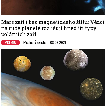
Mars září i bez magnetického štítu: Vědci
na rudé planetě rozlišují hned tři typy
polárních září
Michal Švanda
08.08.2026
VESMÍR
Image