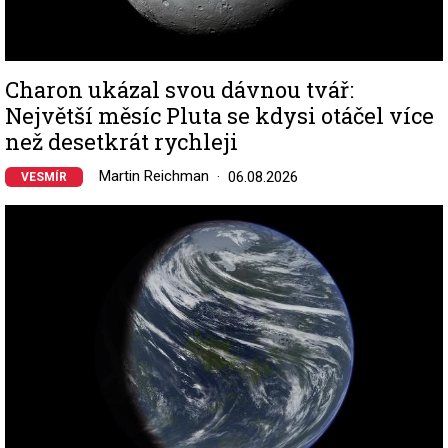
Charon ukázal svou dávnou tvář:
Největší měsíc Pluta se kdysi otáčel více
než desetkrát rychleji
Martin Reichman
06.08.2026
VESMÍR
Image