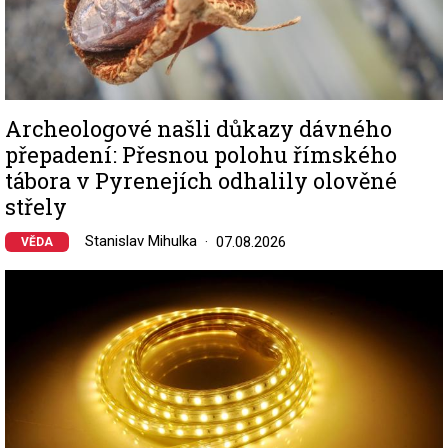
Archeologové našli důkazy dávného
přepadení: Přesnou polohu římského
tábora v Pyrenejích odhalily olověné
střely
Stanislav Mihulka
07.08.2026
VĚDA
Image