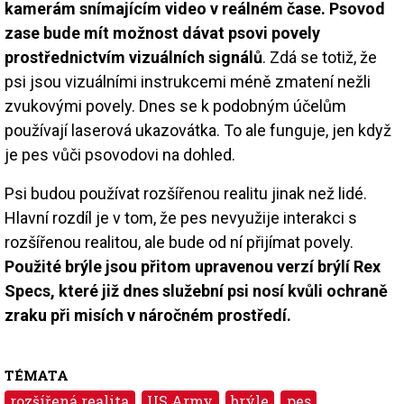
kamerám snímajícím video v reálném čase. Psovod
zase bude mít možnost dávat psovi povely
prostřednictvím vizuálních signálů
. Zdá se totiž, že
psi jsou vizuálními instrukcemi méně zmatení nežli
zvukovými povely. Dnes se k podobným účelům
používají laserová ukazovátka. To ale funguje, jen když
je pes vůči psovodovi na dohled.
Psi budou používat rozšířenou realitu jinak než lidé.
Hlavní rozdíl je v tom, že pes nevyužije interakci s
rozšířenou realitou, ale bude od ní přijímat povely.
Použité brýle jsou přitom upravenou verzí brýlí Rex
Specs, které již dnes služební psi nosí kvůli ochraně
zraku při misích v náročném prostředí.
TÉMATA
rozšířená realita
US Army
brýle
pes