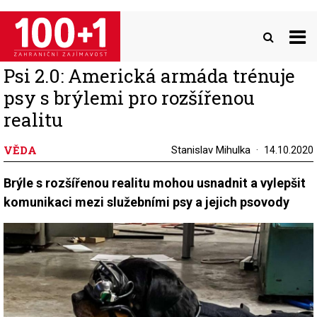
Přejít
k
hlavnímu
obsahu
Psi 2.0: Americká armáda trénuje
psy s brýlemi pro rozšířenou
realitu
VĚDA
Stanislav Mihulka
14.10.2020
Brýle s rozšířenou realitu mohou usnadnit a vylepšit
komunikaci mezi služebními psy a jejich psovody