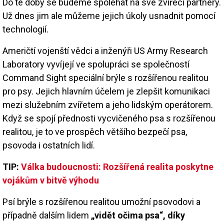
Do té doby se budeme spoléhat na své zvířecí partnery.
Už dnes jim ale můžeme jejich úkoly usnadnit pomocí
technologií.
Američtí vojenští vědci a inženýři US Army Research
Laboratory vyvíjejí ve spolupráci se společností
Command Sight speciální brýle s rozšířenou realitou
pro psy. Jejich hlavním účelem je zlepšit komunikaci
mezi služebním zvířetem a jeho lidským operátorem.
Když se spojí přednosti vycvičeného psa s rozšířenou
realitou, je to ve prospěch většího bezpečí psa,
psovoda i ostatních lidí.
TIP:
Válka budoucnosti: Rozšířená realita poskytne
vojákům v bitvě výhodu
Psí brýle s rozšířenou realitou umožní psovodovi a
případně dalším lidem
„vidět očima psa“, díky