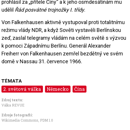
prohlásil za „přítele Číny“ a k jeho osmdesátinám mu
udělil
Řád posvátné trojnožky I. třídy
.
Von Falkenhausen aktivně vystupoval proti totalitnímu
režimu vlády NDR, a když Sověti vystavěli Berlínskou
zeď, zaslal telegramy vládám na celém světě s výzvou
k pomoci Západnímu Berlínu. Generál Alexander
Freiherr von Falkenhausen zemřel bezdětný ve svém
domě v Nassau 31. července 1966.
TÉMATA
2. světová válka
Německo
Čína
Zdroj textu:
Válka REVUE
Zdroje fotografii:
Wikimedia Commons
,
PDM 1.0