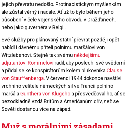
jejich převratu nedošlo. Protinacistickým myšlenkám
ale zůstal věrný i nadále. Ať už to bylo během jeho
působení v čele vojenského obvodu v Drážďanech,
nebo jako guvernéra v Belgii.
Své služby pro plánovaný státní převrat později opět
nabídl i dávnému příteli polnímu maršálovi von
Witzlebenovi. Stejně tak svému
někdejšímu
adjutantovi Rommelovi
radil, aby poslechl své svědomí
a přidal se ke konspirátorům kolem plukovníka
Clause
von Stauffenberga
. V červenci 1944 dokonce navštívil
vrchního velitele německých sil ve Francii polního
maršála
Günthera von Klugeho
a přesvědčoval ho, ať se
bezodkladně vzdá Britům a Američanům dřív, než se
Sověti dostanou více na západ.
Muž s morálními zásadami