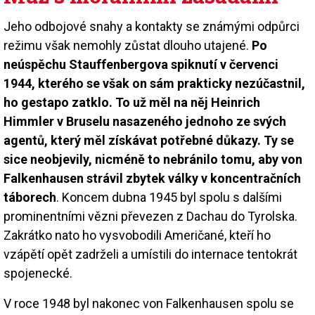
Jeho odbojové snahy a kontakty se známými odpůrci
režimu však nemohly zůstat dlouho utajené.
Po
neúspěchu Stauffenbergova spiknutí v červenci
1944, kterého se však on sám prakticky nezúčastnil,
ho gestapo zatklo. To už měl na něj Heinrich
Himmler v Bruselu nasazeného jednoho ze svých
agentů, který měl získávat potřebné důkazy. Ty se
sice neobjevily, nicméně to nebránilo tomu, aby von
Falkenhausen strávil zbytek války v koncentračních
táborech
. Koncem dubna 1945 byl spolu s dalšími
prominentními vězni převezen z Dachau do Tyrolska.
Zakrátko nato ho vysvobodili Američané, kteří ho
vzápětí opět zadrželi a umístili do internace tentokrát
spojenecké.
V roce 1948 byl nakonec von Falkenhausen spolu se