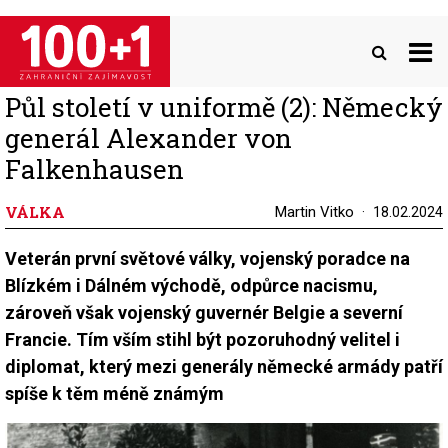
Přejít
k
hlavnímu
obsahu
Půl století v uniformě (2): Německý
generál Alexander von
Falkenhausen
VÁLKA
Martin Vitko
18.02.2024
Veterán první světové války, vojenský poradce na
Blízkém i Dálném východě, odpůrce nacismu,
zároveň však vojenský guvernér Belgie a severní
Francie. Tím vším stihl být pozoruhodný velitel i
diplomat, který mezi generály německé armády patří
spíše k těm méně známým