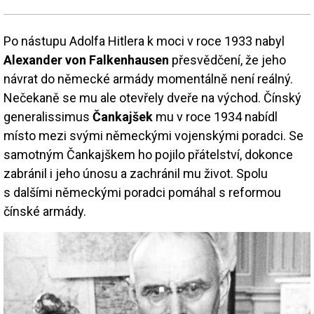
Po nástupu Adolfa Hitlera k moci v roce 1933 nabyl
Alexander von Falkenhausen
přesvědčení, že jeho
návrat do německé armády momentálně není reálný.
Nečekaně se mu ale otevřely dveře na východ. Čínský
generalissimus
Čankajšek
mu v roce 1934 nabídl
místo mezi svými německými vojenskými poradci. Se
samotným Čankajškem ho pojilo přátelství, dokonce
zabránil i jeho únosu a zachránil mu život. Spolu
s dalšími německými poradci pomáhal s reformou
čínské armády.
Image