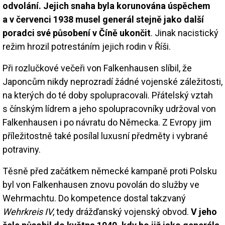
odvolání. Jejich snaha byla korunována úspěchem
a v červenci 1938 musel generál stejně jako další
poradci své působení v Číně ukončit
. Jinak nacistický
režim hrozil potrestáním jejich rodin v Říši.
Při rozlučkové večeři von Falkenhausen slíbil, že
Japoncům nikdy neprozradí žádné vojenské záležitosti,
na kterých do té doby spolupracovali. Přátelský vztah
s čínským lídrem a jeho spolupracovníky udržoval von
Falkenhausen i po návratu do Německa. Z Evropy jim
příležitostně také posílal luxusní předměty i vybrané
potraviny.
Těsně před začátkem německé kampaně proti Polsku
byl von Falkenhausen znovu povolán do služby ve
Wehrmachtu. Do kompetence dostal takzvaný
Wehrkreis IV
, tedy drážďanský vojenský obvod.
V jeho