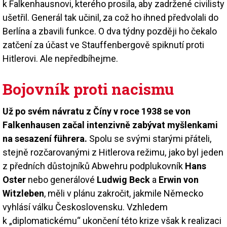
k Falkenhausnovi, kterého prosila, aby zadržené civilisty
ušetřil. Generál tak učinil, za což ho ihned předvolali do
Berlína a zbavili funkce. O dva týdny později ho čekalo
zatčení za účast ve Stauffenbergově spiknutí proti
Hitlerovi. Ale nepředbíhejme.
Bojovník proti nacismu
Už po svém návratu z Číny v roce 1938 se von
Falkenhausen začal intenzivně zabývat myšlenkami
na sesazení führera.
Spolu se svými starými přáteli,
stejně rozčarovanými z Hitlerova režimu, jako byl jeden
z předních důstojníků Abwehru podplukovník
Hans
Oster
nebo generálové
Ludwig Beck
a
Erwin von
Witzleben
, měli v plánu zakročit, jakmile Německo
vyhlásí válku Československu. Vzhledem
k „diplomatickému“ ukončení této krize však k realizaci