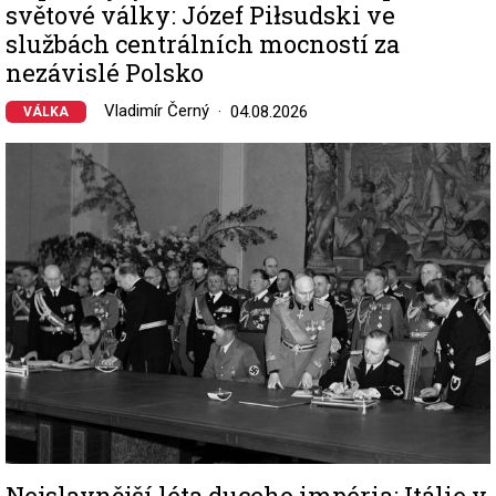
světové války: Józef Piłsudski ve
službách centrálních mocností za
nezávislé Polsko
Vladimír Černý
04.08.2026
VÁLKA
Image
Nejslavnější léta duceho impéria: Itálie v