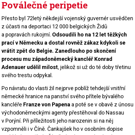
Poválečné peripetie
Přesto byl 72letý někdejší vojenský guvernér usvědčen
z účasti na deportaci 12 000 belgických Židů
a popravách rukojmí.
Odsoudili ho na 12 let těžkých
prací v Německu a dostal rovněž zákaz kdykoli se
vrátit zpět do Belgie. Zanedlouho po skončení
procesu mu západoněmecký kancléř Konrad
Adenauer udělil milost
, jelikož si už do té doby třetinu
svého trestu odpykal.
Po návratu do vlasti žil nejprve poblíž tehdejší vnitřní
německé hranice na panství svého přítele bývalého
kancléře
Franze von Papena
a poté se v obavě z únosu
východoněmeckými agenty přestěhoval do Nassau
v Porýní. Při příležitosti jeho narozenin si na něj
vzpomněli i v Číně. Čankajšek ho v osobním dopise