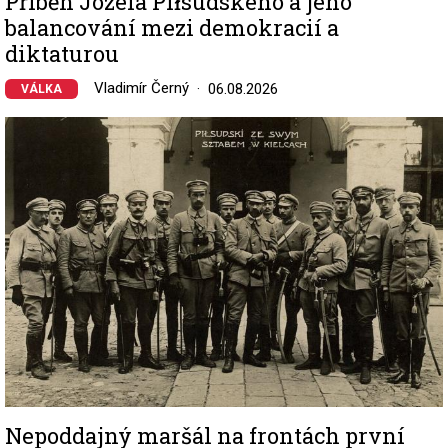
Příběh Józefa Piłsudského a jeho
balancování mezi demokracií a
diktaturou
Vladimír Černý
06.08.2026
VÁLKA
Image
Nepoddajný maršál na frontách první