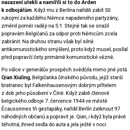
nasazení utekli a namířili si to do Arden
k odbojářům
. Když mu z Berlína nařídili zabít 50
rukojmí za každého Němce napadeného partyzány,
změnil poměr raději na 5:1. Stejně tak se snažil
popravám Belgičanů za odpor proti Němcům zcela
zabránit. Na druhou stranu však byl silně
antikomunistického smýšlení, proto když musel, posílal
před popravčí čety primárně komunistické vězně.
Po válce v generálův prospěch svědčila mimo jiné jistá
Qian Xiuling
, Belgičanka čínského původu, jejíž starší
bratranec byl Falkenhausenovým dobrým přítelem
z dob jeho působení v Číně. Když zabili členové
belgického odboje 7. července 1944 ve městě
Écaussinnes tři gestapáky, nařídil Berlín zatknout 97
náhodných občanů a popravit je. Qian, i když byla právě
těhotná, ihned sedla do auta a jela ještě v noci