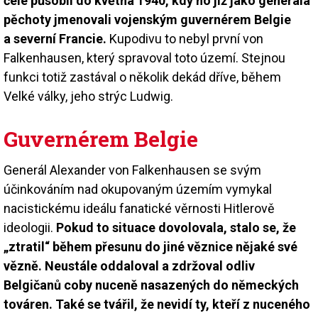
čele působil do května 1940, kdy ho již jako generála
pěchoty jmenovali vojenským guvernérem Belgie
a severní Francie.
Kupodivu to nebyl první von
Falkenhausen, který spravoval toto území. Stejnou
funkci totiž zastával o několik dekád dříve, během
Velké války, jeho strýc Ludwig.
Guvernérem Belgie
Generál Alexander von Falkenhausen se svým
účinkováním nad okupovaným územím vymykal
nacistickému ideálu fanatické věrnosti Hitlerově
ideologii.
Pokud to situace dovolovala, stalo se, že
„ztratil“ během přesunu do jiné věznice nějaké své
vězně. Neustále oddaloval a zdržoval odliv
Belgičanů coby nuceně nasazených do německých
továren. Také se tvářil, že nevidí ty, kteří z nuceného