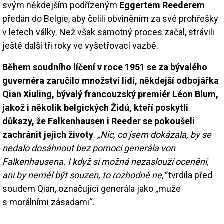
svým někdejším podřízeným
Eggertem Reederem
předán do Belgie, aby čelili obviněním za své prohřešky
v letech války. Než však samotný proces začal, strávili
ještě další tři roky ve vyšetřovací vazbě.
Během soudního líčení v roce 1951 se za bývalého
guvernéra zaručilo množství lidí, někdejší odbojářka
Qian Xiuling, bývalý francouzský premiér Léon Blum,
jakož i několik belgických Židů, kteří poskytli
důkazy, že Falkenhausen i Reeder se pokoušeli
zachránit jejich životy
.
„Nic, co jsem dokázala, by se
nedalo dosáhnout bez pomoci generála von
Falkenhausena. I když si možná nezaslouží ocenění,
ani by neměl být souzen, to rozhodně ne,“
tvrdila před
soudem Qian, označující generála jako „muže
s morálními zásadami“.