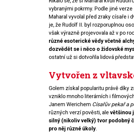
Říkalo se, že si Maharal kvůli Rudol
vybranými pokrmy. Podle jiné verze
Maharal vyvolal před zraky císaře i 
je, že Rudolf II. byl rozporuplnou o
však výrazně projevovala až v po r
různé esoterické vědy včetně alc
dozvědět se i něco o židovské mys
ostatní už si dotvořila lidová předsta
Vytvořen z vltavsk
Golem získal popularitu právě díky 
vzniklo mnoho literárních i filmový
Janem Werichem
Císařův pekař a p
různých verzí pověsti, ale
většinou 
silný (nikoliv velký) tvor podobný
pro něj různé úkoly
.