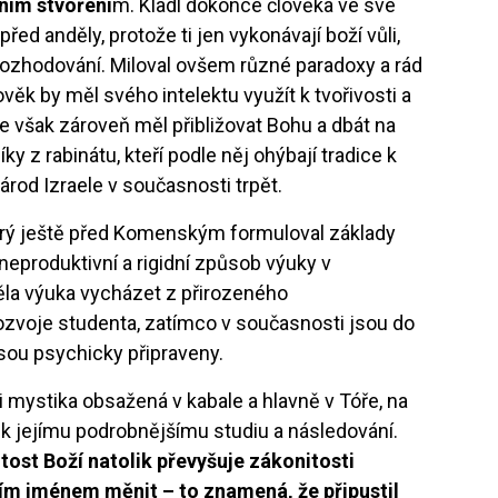
tním stvoření
m. Kladl dokonce člověka ve své
před anděly, protože ti jen vykonávají boží vůli,
ozhodování. Miloval ovšem různé paradoxy a rád
lověk by měl svého intelektu využít k tvořivosti a
se však zároveň měl přibližovat Bohu a dbát na
ky z rabinátu, kteří podle něj ohýbají tradice k
rod Izraele v současnosti trpět.
rý ještě před Komenským formuloval základy
neproduktivní a rigidní způsob výuky v
ěla výuka vycházet z přirozeného
ozvoje studenta, zatímco v současnosti jsou do
sou psychicky připraveny.
i mystika obsažená v kabale a hlavně v Tóře, na
l k jejímu podrobnějšímu studiu a následování.
tost Boží natolik převyšuje zákonitosti
žím jménem měnit – to znamená, že připustil