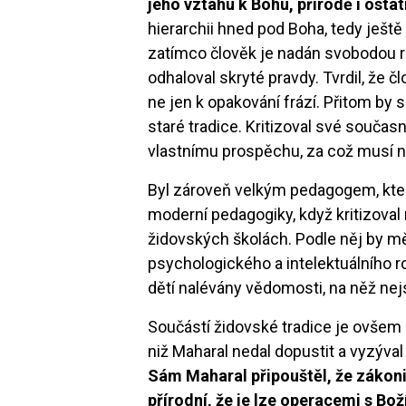
jeho vztahu k Bohu, přírodě i osta
hierarchii hned pod Boha, tedy ještě 
zatímco člověk je nadán svobodou r
odhaloval skryté pravdy. Tvrdil, že č
ne jen k opakování frází. Přitom by 
staré tradice. Kritizoval své současní
vlastnímu prospěchu, za což musí ná
Byl zároveň velkým pedagogem, kte
moderní pedagogiky, když kritizoval 
židovských školách. Podle něj by m
psychologického a intelektuálního r
dětí nalévány vědomosti, na něž nej
Součástí židovské tradice je ovšem 
niž Maharal nedal dopustit a vyzýva
Sám Maharal připouštěl, že zákoni
přírodní, že je lze operacemi s Bo