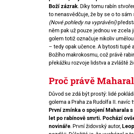
Boží zázrak
. Díky tomu rabín stvoře
to nenasvědčuje, že by se o to sám
(Nové pohledy na vyprávění)
předst
něm pak už pouze jednou ve zcela j
golem totiž označuje nikoliv umělo
– tedy opak učence. A bytosti tupé
Božího makrokosmu, což právě rabimu
překážku rozvoje lidstva a zvláště 
Proč právě Mahara
Důvod se zdá být prostý: lidé poklá
golema a Praha za Rudolfa II. navíc
První zmínka o spojení Maharala s
let po rabínově smrti. Pochází o
novináře
. První židovský autor,
Leop