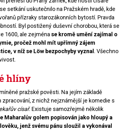
fovi přenesl do Prahy zámek, kde hostil císaře
 se setkání uskutečnilo na Pražském hradě, kde
dvořanů přízraky starozákonních bytostí. Pravda
sobností. Byl postižený duševní chorobou, která se
oce 1600, ale zejména
se kromě umění zajímal o
hymie, pročež mohl mít upřímný zájem
tice, v níž se Löw bezpochyby vyznal
. Všechno
vivost.
é hlíny
zmíněné pražské pověsti. Na jejím základě
ch zpracování, z nichž nejznámější je komedie s
ekařův císař
. Existuje samozřejmě několik
je Maharalův golem popisován jako hloupý a
 člověku, jenž svému pánu sloužil a vykonával