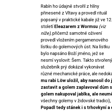
Rabín ho údajně stvořil z hlíny
přinesené z Vltavy a provedl rituál
popsaný v praktické kabale již ve 12
století
Eleazarem z Wormsu
(viz
níže)
, přičemž samotné oživení
provedl vložením pergamenového
lístku do golemových úst. Na lístku
bylo napsáno Boží jméno, jež se
nesmí vyslovit: Šem. Takto stvořen
služebník prý dokázal vykonávat
různé mechanické práce, ale nedoká
mu rabi Löw uložil, aby nanosil d
zastavit a golem zaplavoval dům s
golem nakupoval jablka, ale neumě
všechny golemy v židovské tradici),
Popadl tedy stánek i s trhovkyní a 