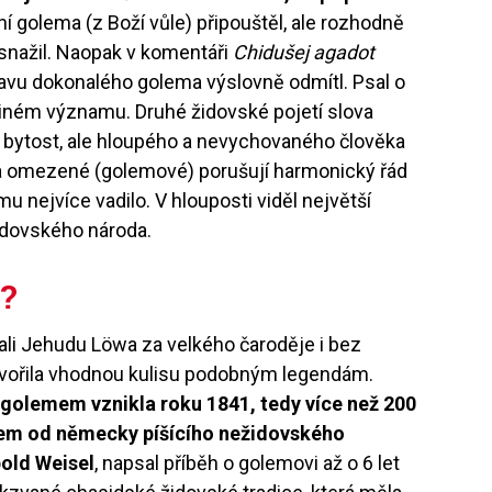
ní golema (z Boží vůle) připouštěl, ale rozhodně
 snažil. Naopak v komentáři
Chidušej agadot
avu dokonalého golema výslovně odmítl. Psal o
iném významu. Druhé židovské pojetí slova
u bytost, ale hloupého a nevychovaného člověka
 a omezené (golemové) porušují harmonický řád
 nejvíce vadilo. V hlouposti viděl největší
židovského národa.
l?
dali Jehudu Löwa za velkého čaroděje i bez
 tvořila vhodnou kulisu podobným legendám.
 golemem vznikla roku 1841, tedy více než 200
všem od německy píšícího nežidovského
old Weisel
, napsal příběh o golemovi až o 6 let