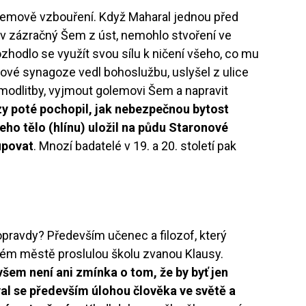
olemově vzbouření. Když Maharal jednou před
 zázračný Šem z úst, nemohlo stvoření ve
zhodlo se využít svou sílu k ničení všeho, co mu
onové synagoze vedl bohoslužbu, uslyšel z ulice
 modlitby, vyjmout golemovi Šem a napravit
zy poté pochopil, jak nebezpečnou bytost
jeho tělo (hlínu) uložil na půdu Staronové
upovat
. Mnozí badatelé v 19. a 20. století pak
pravdy? Především učenec a filozof, který
kém městě proslulou školu zvanou Klausy.
všem není ani zmínka o tom, že by byť jen
al se především úlohou člověka ve světě a