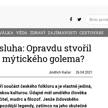
VÁLKA
VĚDA
ZDRAVÍ
ZAJÍMAVOSTI
CESTOVÁNÍ
sluha: Opravdu stvořil
w mýtického golema?
Jindřich Kačer
26.04.2021
 součást českého folkloru a je vlastně jediná,
vskou kulturou. Údajně měl umělého člověka
učitel, mudrc a filozof. Jenže židovského
pozdější legendy, zatímco na jeho skutečné