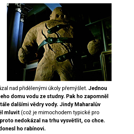
.
ý
zal nad přidělenými úkoly přemýšlet.
Jednou
o jeho domu vodu ze studny. Pak ho zapomněl
tále dalšími vědry vody. Jindy Maharalův
l mluvit
(což je mimochodem typické pro
proto nedokázal na trhu vysvětlit, co chce.
donesl ho rabínovi.