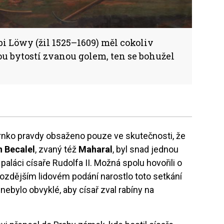
bi Löwy (žil 1525–1609) měl cokoliv
u bytostí zvanou golem, ten se bohužel
rnko pravdy obsaženo pouze ve skutečnosti, že
n Becalel
, zvaný též
Maharal
, byl snad jednou
paláci císaře Rudolfa II. Možná spolu hovořili o
 pozdějším lidovém podání narostlo toto setkání
ebylo obvyklé, aby císař zval rabíny na