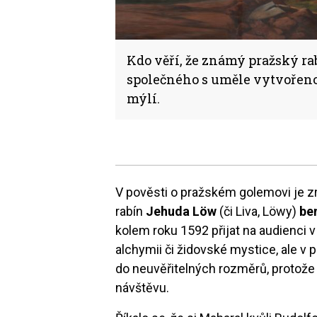
Kdo věří, že známý pražský ra
společného s uměle vytvořeno
mýlí.
V pověsti o pražském golemovi je z
rabín
Jehuda Löw
(či Liva, Löwy)
be
kolem roku 1592 přijat na audienci v 
alchymii či židovské mystice, ale v
do neuvěřitelných rozměrů, protože n
návštěvu.