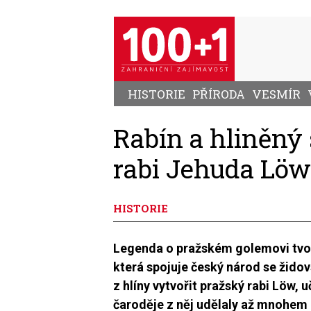
Přejít
k
hlavnímu
obsahu
HISTORIE
PŘÍRODA
VESMÍR
Rabín a hliněný 
rabi Jehuda Lö
HISTORIE
Legenda o pražském golemovi tvoří
která spojuje český národ se žido
z hlíny vytvořit pražský rabi Löw, 
čaroděje z něj udělaly až mnohem 