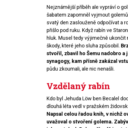
Nejznámější příběh ale vypráví o g
šabatem zapomněl vyjmout golemův
svatý den zaslouženě odpočívat a ro
přišlo pod ruku. Když rabín ve Star
hluk. Musel tedy výjimečně ukončit
škody, které jeho sluha způsobil.
Br
stvořil, zbavil ho Šemu nadobro a 
synagogy, kam přísně zakázal vst
půdu zkoumali, ale nic nenašli.
Vzdělaný rabín
Kdo byl Jehuda Löw ben Becalel doo
dlouhá léta vedl v pražském židovs
Napsal celou řadou knih, v nichž o
uvažoval o stvoření golema. Zabýv