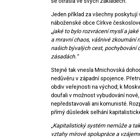
se otřásla ve svých základech.
Jeden příklad za všechny poskytují
náboženské obce Církve českoslove
„jaké to bylo rozvrácení myslí a jak
a mravní chaos, vášnivé zkoumání m
našich bývalých cest, pochybování o 
zásadách.“
Stejně tak vnesla Mnichovská doho
nedůvěru v západní spojence. Přetrv
obdiv veřejnosti na východ; k Moskv
doufali v možnost vybudování nové, 
nepředstavovali ani komunisté. Rozp
přímý důsledek selhání kapitalist
„Kapitalistický systém nemůže a tak
vztahy mírové spolupráce a vzájemn