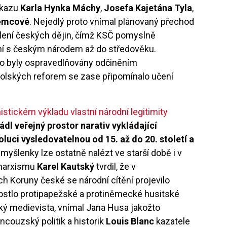
dkazu
Karla Hynka Máchy
,
Josefa Kajetána Tyla
,
ěmcové
. Nejedlý proto vnímal plánovaný přechod
olení českých dějin, čímž KSČ pomyslně
ení s českým národem až do středověku.
o byly ospravedlňovány odčiněním
kolských reforem se zase připomínalo učení
istickém výkladu vlastní národní legitimity
ládl veřejný prostor narativ vykládající
luci vysledovatelnou od 15. až do 20. století a
myšlenky lze ostatně nalézt ve starší době i v
 marxismu
Karel Kautský
tvrdil, že v
 Koruny české se národní cítění projevilo
rostlo protipapežské a protiněmecké husitské
ký medievista, vnímal Jana Husa jakožto
couzský politik a historik
Louis Blanc
kazatele