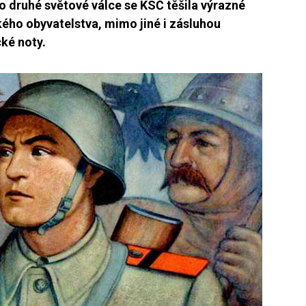
o druhé světové válce se KSČ těšila výrazné
ého obyvatelstva, mimo jiné i zásluhou
ké noty.