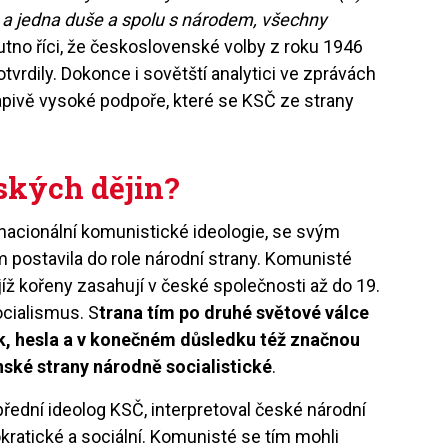
o a jedna duše a spolu s národem, všechny
tno říci, že československé volby z roku 1946
vrdily. Dokonce i sovětští analytici ve zprávách
apivě vysoké podpoře, které se KSČ ze strany
eských dějin?
rnacionální komunistické ideologie, se svým
postavila do role národní strany. Komunisté
jejíž kořeny zasahují v české společnosti až do 19.
ocialismus. S
trana tím po druhé světové válce
ík, hesla a v konečném důsledku též značnou
ské strany národně socialistické
.
přední ideolog KSČ, interpretoval české národní
kratické a sociální. Komunisté se tím mohli