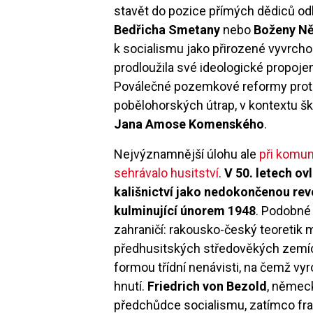
stavět do pozice přímých dědiců o
Bedřicha Smetany
nebo
Boženy N
k socialismu jako přirozené vyvrch
prodloužila své ideologické propoj
Poválečné pozemkové reformy prot
pobělohorských útrap, v kontextu š
Jana Amose Komenského
.
Nejvýznamnější úlohu ale
při komun
sehrávalo husitství
.
V 50. letech ov
kališnictví jako nedokončenou revo
kulminující únorem 1948
. Podobné 
zahraničí: rakousko-český teoretik
předhusitských středověkých zemích
formou třídní nenávisti, na čemž vy
hnutí.
Friedrich von Bezold
, němec
předchůdce socialismu, zatímco fran