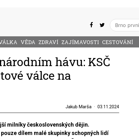
VÁLKA
VĚDA
ZDRAVÍ
ZAJÍMAVOSTI
CESTOVÁNÍ
 národním hávu: KSČ
ětové válce na
Jakub Marša
03.11.2024
ší milníky československých dějin.
 pouze dílem malé skupinky schopných lidí