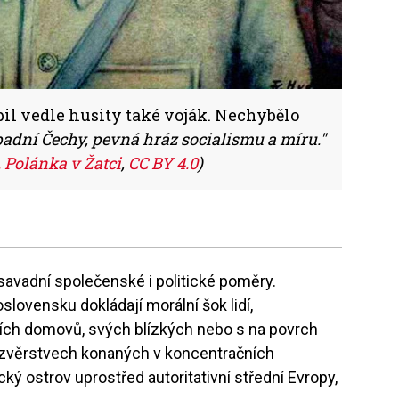
bil vedle husity také voják. Nechybělo
adní Čechy, pevná hráz socialismu a míru."
 Polánka v Žatci
,
CC BY 4.0
)
savadní společenské i politické poměry.
ovensku dokládají morální šok lidí,
ních domovů, svých blízkých nebo s na povrch
 zvěrstvech konaných v koncentračních
cký ostrov uprostřed autoritativní střední Evropy,