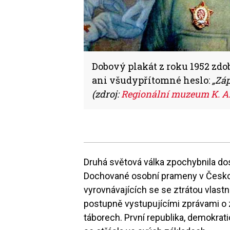
Dobový plakát z roku 1952 zdo
ani všudypřítomné heslo:
„Záp
(zdroj:
Regionální muzeum K. A.
Druhá světová válka zpochybnila do
Dochované osobní prameny v Českosl
vyrovnávajících se se ztrátou vlast
postupně vystupujícími zprávami o
táborech. První republika, demokrati