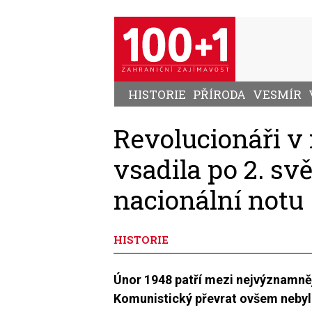
Přejít
k
hlavnímu
obsahu
HISTORIE
PŘÍRODA
VESMÍR
Revolucionáři v
vsadila po 2. sv
nacionální notu
HISTORIE
Únor 1948 patří mezi nejvýznamněj
Komunistický převrat ovšem nebyl