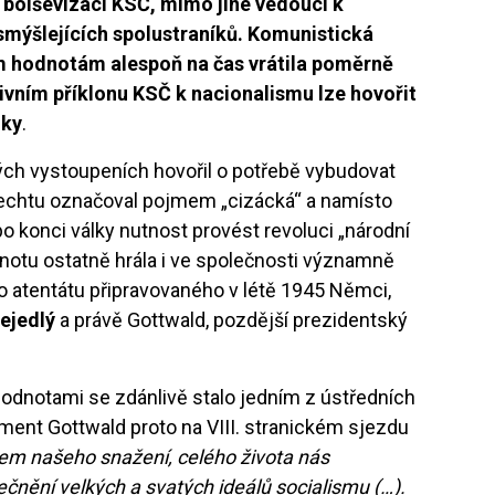
olševizaci KSČ, mimo jiné vedoucí k
mýšlejících spolustraníků. Komunistická
ým hodnotám alespoň na čas vrátila poměrně
tivním příklonu KSČ k nacionalismu lze hovořit
lky
.
ch vystoupeních hovořil o potřebě vybudovat
 šlechtu označoval pojmem „cizácká“ a namísto
o konci války nutnost provést revoluci „národní
notu ostatně hrála i ve společnosti významně
ho atentátu připravovaného v létě 1945 Němci,
ejedlý
a právě Gottwald, pozdější prezidentský
dnotami se zdánlivě stalo jedním z ústředních
ment Gottwald proto na VIII. stranickém sjezdu
m našeho snažení, celého života nás
ečnění velkých a svatých ideálů socialismu (…).