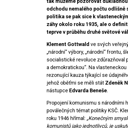
tak můžeme pozorovat důkladnou b
odchodu nemalého počtu odlišně s
politika se pak sice k vlasteneck
záhy okolo roku 1935, ale o defini
teprve v průběhu druhé světové vá
Klement Gottwald
ve svých veřejný
„národní“ výbory, „národní“ frontu,
socialistické revoluce zdůrazňoval p
a demokratickou“. Na vlasteneckou 
rezonující kauza týkající se údajné
jehož oběťmi se měli stát
Zdeněk N
nástupce
Edvarda Beneše
.
Propojení komunismu s národními ho
poválečných témat politiky KSČ. Kle
roku 1946 hřímal:
„Konečným smysle
komunistů jako jednotlivců, je uskut