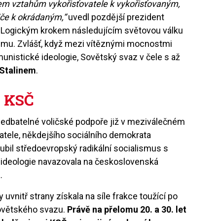
em vztahům vykořisťovatele k vykořisťovaným,
iče k okrádaným,“
uvedl pozdější prezident
. Logickým krokem následujícím světovou válku
ismu. Zvlášť, když mezi vítěznými mocnostmi
munistické ideologie, Sovětský svaz v čele s až
Stalinem
.
č KSČ
nedbatelné voličské podpoře již v meziválečném
atele, někdejšího sociálního demokrata
loubil středoevropský radikální socialismus s
 ideologie navazovala na československá
a.
 uvnitř strany získala na síle frakce toužící po
ovětského svazu.
Právě na přelomu 20. a 30. let