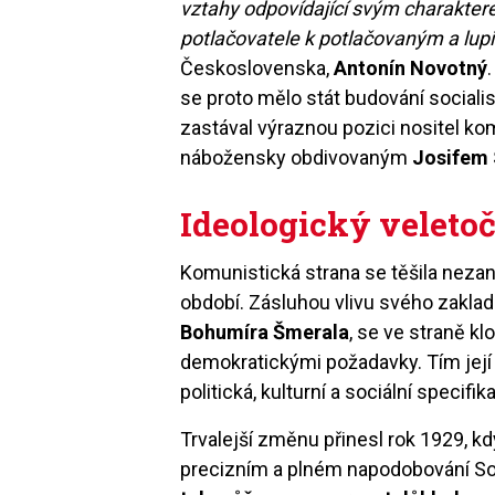
vztahy odpovídající svým charakter
potlačovatele k potlačovaným a lup
Československa,
Antonín Novotný
se proto mělo stát budování social
zastával výraznou pozici nositel ko
nábožensky obdivovaným
Josifem 
Ideologický veleto
Komunistická strana se těšila neza
období. Zásluhou vlivu svého zaklad
Bohumíra Šmerala
, se ve straně k
demokratickými požadavky. Tím její
politická, kulturní a sociální specifik
Trvalejší změnu přinesl rok 1929, kdy
precizním a plném napodobování S