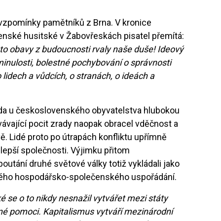
 vzpomínky pamětníků z Brna. V kronice
nské husitské v Žabovřeskách pisatel přemítá:
é to obavy z budoucnosti rvaly naše duše! Ideový
inulosti, bolestné pochybování o správnosti
lidech a vůdcích, o stranách, o ideách a
da u československého obyvatelstva hlubokou
ávající pocit zrady naopak obracel vděčnost a
ě. Lidé proto po útrapách konfliktu upřímně
lepší společnosti. Výjimku přitom
outání druhé světové války totiž vykládali jako
ického hospodářsko-společenského uspořádání.
é se o to nikdy nesnažil vytvářet mezi státy
é pomoci. Kapitalismus vytváří mezinárodní