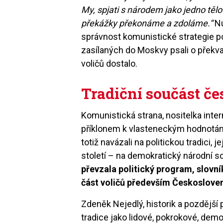
My, spjati s národem jako jedno těl
překážky překonáme a zdoláme.“
Nu
správnost komunistické strategie pot
zasílaných do Moskvy psali o překv
voličů dostalo.
Tradiční součást č
Komunistická strana, nositelka inte
příklonem k vlasteneckým hodnotám 
totiž navázali na politickou tradici, 
století – na demokratický národní s
převzala politický program, slovn
část voličů především Českosloven
Zdeněk Nejedlý, historik a pozdější 
tradice jako lidové, pokrokové, demo