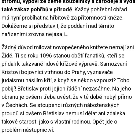
stromů, vypoví ze země kouzelníky a čaroděje a vydá
také zákaz pohřbů v přírodě
. Každý pohřební obřad
má nyní probíhat na hřbitově za přítomnosti kněze.
Dokážeme si představit, že poddaní nad těmito
nařízeními zrovna nejásají...
Žádný důvod milovat novopečeného knížete nemají ani
Židé. Ti se roku 1096 stanou obětí fanatiků, kteří se
přidali k takzvané lidové křížové výpravě. Samozvaní
Kristovi bojovníci vtrhnou do Prahy, vyznavače
judaismu násilím křtí, a když se někdo vzpouzí? Toho
pobijí! Břetislav proti jejich řádění nezasáhne. Na jeho
obranu je ovšem třeba uvést, že v té době nebyl přímo
v Čechách. Se stoupenci různých náboženských
proudů si ovšem Břetislav nemusí dělat ani zdaleka
takové starosti jako s vlastní rodinou. Opět jde o
problém nástupnictví.