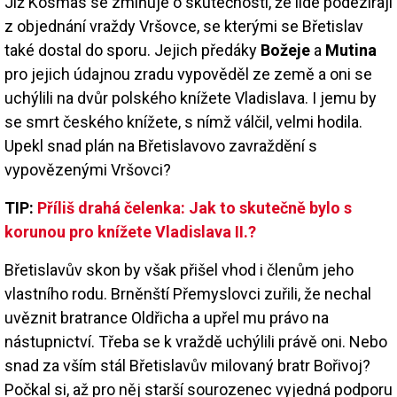
Již Kosmas se zmiňuje o skutečnosti, že lidé podezírají
z objednání vraždy Vršovce, se kterými se Břetislav
také dostal do sporu. Jejich předáky
Božeje
a
Mutina
pro jejich údajnou zradu vypověděl ze země a oni se
uchýlili na dvůr polského knížete Vladislava. I jemu by
se smrt českého knížete, s nímž válčil, velmi hodila.
Upekl snad plán na Břetislavovo zavraždění s
vypovězenými Vršovci?
TIP:
Příliš drahá čelenka: Jak to skutečně bylo s
korunou pro knížete Vladislava II.?
Břetislavův skon by však přišel vhod i členům jeho
vlastního rodu. Brněnští Přemyslovci zuřili, že nechal
uvěznit bratrance Oldřicha a upřel mu právo na
nástupnictví. Třeba se k vraždě uchýlili právě oni. Nebo
snad za vším stál Břetislavův milovaný bratr Bořivoj?
Počkal si, až pro něj starší sourozenec vyjedná podporu