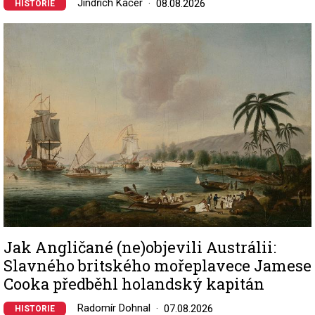
Jindřich Kačer
08.08.2026
HISTORIE
Image
Jak Angličané (ne)objevili Austrálii:
Slavného britského mořeplavece Jamese
Cooka předběhl holandský kapitán
Radomír Dohnal
07.08.2026
HISTORIE