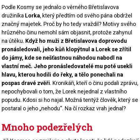
Podle Kosmy se jednalo o věrného Břetislavova
družiníka
Lorka
, který předtím od svého pána obdržel
značný majetek. Proč by ho tedy vraždil? Motivy svého
hrůzného činu nemohl sám objasnit, protože zahynul
na útěku.
Když ho muži z Břetislavova doprovodu
pronásledovali, jeho kůň klopýtnul a Lorek se zřítil
do jámy, kde se nešťastnou náhodou nabodl na
vlastní meč. Jeho pronásledovatelé mu poté usekli
hlavu, kterou hodili do řeky, a tělo ponechali na
pospas dravé zvěři
. Kronikáři, kteří o činu podali zprávu,
nepochybovali o tom, že Lorek nejednal z vlastního
popudu. Kdosi si ho najal. Možná tentýž člověk, který se
postaral o jeho „nehodu“. Na čí rozkaz vrah jednal?
Mnoho podezřelých