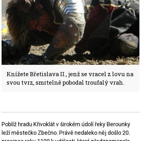
Knížete Břetislava II., jenž se vracel z lovu na
svou tvrz, smrtelně pobodal troufalý vrah.
Poblíž hradu Křivoklát v širokém údolí řeky Berounky
leží městečko Zbečno. Právě nedaleko něj došlo 20.