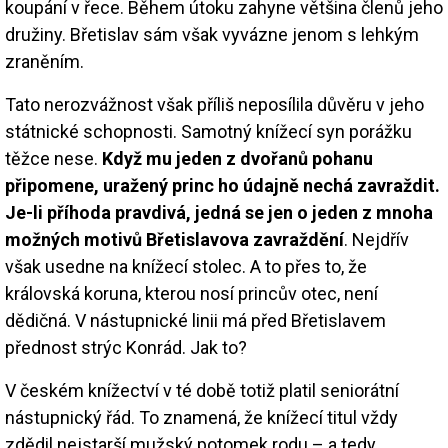
koupání v řece. Během útoku zahyne většina členů jeho
družiny. Břetislav sám však vyvázne jenom s lehkým
zraněním.
Tato nerozvážnost však příliš neposílila důvěru v jeho
státnické schopnosti. Samotný knížecí syn porážku
těžce nese.
Když mu jeden z dvořanů pohanu
připomene, uražený princ ho údajně nechá zavraždit.
Je-li příhoda pravdivá, jedná se jen o jeden z mnoha
možných motivů Břetislavova zavraždění
. Nejdřív
však usedne na knížecí stolec. A to přes to, že
královská koruna, kterou nosí princův otec, není
dědičná. V nástupnické linii má před Břetislavem
přednost strýc Konrád. Jak to?
V českém knížectví v té době totiž platil seniorátní
nástupnický řád. To znamená, že knížecí titul vždy
zdědil nejstarší mužský potomek rodu – a tedy