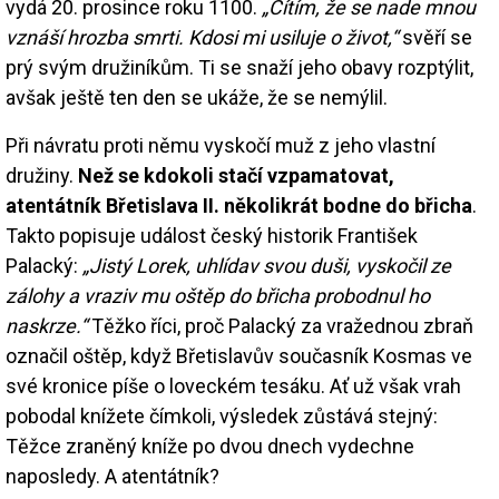
vydá 20. prosince roku 1100.
„Cítím, že se nade mnou
vznáší hrozba smrti. Kdosi mi usiluje o život,“
svěří se
prý svým družiníkům. Ti se snaží jeho obavy rozptýlit,
avšak ještě ten den se ukáže, že se nemýlil.
Při návratu proti němu vyskočí muž z jeho vlastní
družiny.
Než se kdokoli stačí vzpamatovat,
atentátník Břetislava II. několikrát bodne do břicha
.
Takto popisuje událost český historik František
Palacký:
„Jistý Lorek, uhlídav svou duši, vyskočil ze
zálohy a vraziv mu oštěp do břicha probodnul ho
naskrze.“
Těžko říci, proč Palacký za vražednou zbraň
označil oštěp, když Břetislavův současník Kosmas ve
své kronice píše o loveckém tesáku. Ať už však vrah
pobodal knížete čímkoli, výsledek zůstává stejný:
Těžce zraněný kníže po dvou dnech vydechne
naposledy. A atentátník?