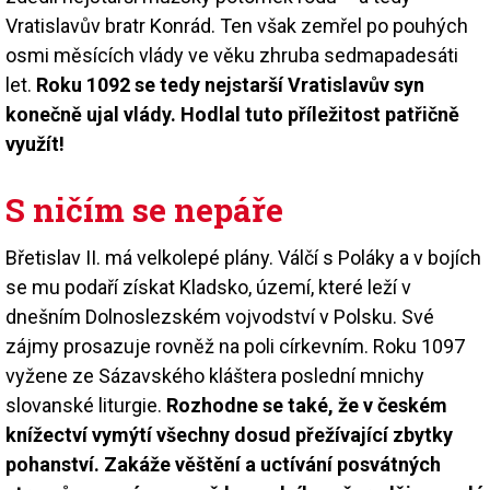
Vratislavův bratr Konrád. Ten však zemřel po pouhých
osmi měsících vlády ve věku zhruba sedmapadesáti
let.
Roku 1092 se tedy nejstarší Vratislavův syn
konečně ujal vlády. Hodlal tuto příležitost patřičně
využít!
S ničím se nepáře
Břetislav II. má velkolepé plány. Válčí s Poláky a v bojích
se mu podaří získat Kladsko, území, které leží v
dnešním Dolnoslezském vojvodství v Polsku. Své
zájmy prosazuje rovněž na poli církevním. Roku 1097
vyžene ze Sázavského kláštera poslední mnichy
slovanské liturgie.
Rozhodne se také, že v českém
knížectví vymýtí všechny dosud přežívající zbytky
pohanství. Zakáže věštění a uctívání posvátných