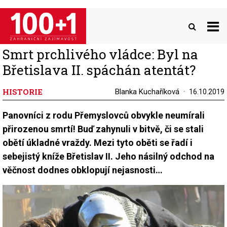
Přejít
k
hlavnímu
obsahu
Smrt prchlivého vládce: Byl na
Břetislava II. spáchán atentát?
HISTORIE
Blanka Kuchaříková
16.10.2019
Panovníci z rodu Přemyslovců obvykle neumírali
přirozenou smrtí! Buď zahynuli v bitvě, či se stali
obětí úkladné vraždy. Mezi tyto oběti se řadí i
sebejistý kníže Břetislav II. Jeho násilný odchod na
věčnost dodnes obklopují nejasnosti…