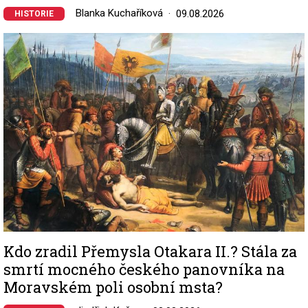
Blanka Kuchaříková
09.08.2026
HISTORIE
Image
Kdo zradil Přemysla Otakara II.? Stála za
smrtí mocného českého panovníka na
Moravském poli osobní msta?