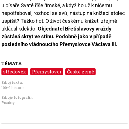
u císaře Svaté říše římské, a když ho už k ničemu
nepotřeboval, rozhodl se svůj nástup na knížecí stolec
uspíšit? Těžko říct. O život českému knížeti zřejmě
ukládal kdekdo!
Objednatel Břetislavovy vraždy
zůstává skryt ve stínu. Podobně jako v případě
posledního vládnoucího Přemyslovce Václava III.
TÉMATA
středověk
Přemyslovci
České země
Zdroj textu:
100+1 historie
Zdroje fotografii:
Pixabay