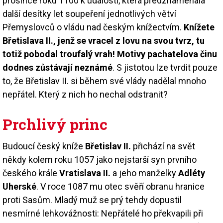
prosince roku 1100 k události, která předznamenala
další desítky let soupeření jednotlivých větví
Přemyslovců o vládu nad českým knížectvím.
Knížete
Břetislava II., jenž se vracel z lovu na svou tvrz, tu
totiž pobodal troufalý vrah! Motivy pachatelova činu
dodnes zůstávají neznámé
. S jistotou lze tvrdit pouze
to, že Břetislav II. si během své vlády nadělal mnoho
nepřátel. Který z nich ho nechal odstranit?
Prchlivý princ
Budoucí český kníže
Břetislav II.
přichází na svět
někdy kolem roku 1057 jako nejstarší syn prvního
českého krále
Vratislava II.
a jeho manželky
Adléty
Uherské
. V roce 1087 mu otec svěří obranu hranice
proti Sasům. Mladý muž se prý tehdy dopustil
nesmírné lehkovážnosti: Nepřátelé ho překvapili při