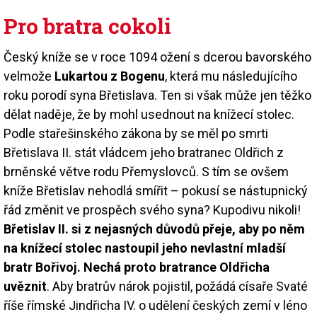
Pro bratra cokoli
Český kníže se v roce 1094 ožení s dcerou bavorského
velmože
Lukartou z Bogenu
, která mu následujícího
roku porodí syna Břetislava. Ten si však může jen těžko
dělat naděje, že by mohl usednout na knížecí stolec.
Podle stařešinského zákona by se měl po smrti
Břetislava II. stát vládcem jeho bratranec Oldřich z
brněnské větve rodu Přemyslovců. S tím se ovšem
kníže Břetislav nehodlá smířit – pokusí se nástupnický
řád změnit ve prospěch svého syna? Kupodivu nikoli!
Břetislav II. si z nejasných důvodů přeje, aby po něm
na knížecí stolec nastoupil jeho nevlastní mladší
bratr Bořivoj. Nechá proto bratrance Oldřicha
uvěznit
. Aby bratrův nárok pojistil, požádá císaře Svaté
říše římské Jindřicha IV. o udělení českých zemí v léno