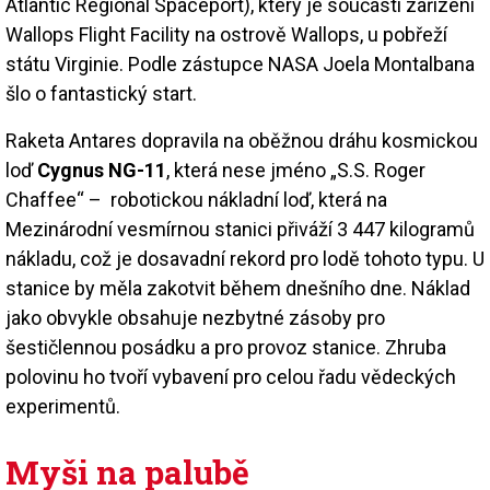
Atlantic Regional Spaceport), který je součástí zařízení
Wallops Flight Facility na ostrově Wallops, u pobřeží
státu Virginie. Podle zástupce NASA Joela Montalbana
šlo o fantastický start.
Raketa Antares dopravila na oběžnou dráhu kosmickou
loď
Cygnus NG-11
, která nese jméno „S.S. Roger
Chaffee“ – robotickou nákladní loď, která na
Mezinárodní vesmírnou stanici přiváží 3 447 kilogramů
nákladu, což je dosavadní rekord pro lodě tohoto typu. U
stanice by měla zakotvit během dnešního dne. Náklad
jako obvykle obsahuje nezbytné zásoby pro
šestičlennou posádku a pro provoz stanice. Zhruba
polovinu ho tvoří vybavení pro celou řadu vědeckých
experimentů.
Myši na palubě