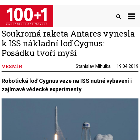
Přejít
k
hlavnímu
obsahu
Soukromá raketa Antares vynesla
k ISS nákladní loď Cygnus:
Posádku tvoří myši
VESMÍR
Stanislav Mihulka
19.04.2019
Robotická loď Cygnus veze na ISS nutné vybavení i
zajímavé vědecké experimenty