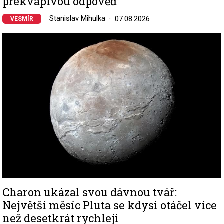
překvapivou odpověď
Stanislav Mihulka
07.08.2026
VESMÍR
Image
Charon ukázal svou dávnou tvář:
Největší měsíc Pluta se kdysi otáčel více
než desetkrát rychleji