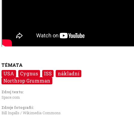
TÉMATA
USA
Cygnus
ISS
nákladní
Northrop Grumman
Zdroj textu:
Space.com
Zdroje fotografii:
Bill Ingalls / Wikimedia Commons