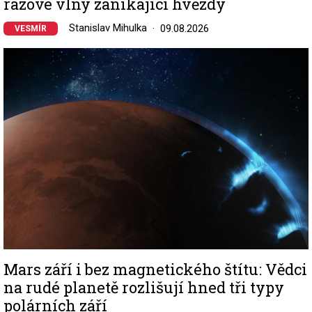
rázové vlny zanikající hvězdy
Stanislav Mihulka
09.08.2026
VESMÍR
Image
Mars září i bez magnetického štítu: Vědci
na rudé planetě rozlišují hned tři typy
polárních září