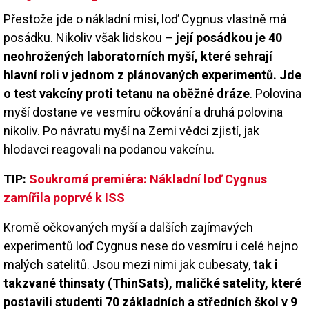
Přestože jde o nákladní misi, loď Cygnus vlastně má
posádku. Nikoliv však lidskou –
její posádkou je 40
neohrožených laboratorních myší, které sehrají
hlavní roli v jednom z plánovaných experimentů. Jde
o test vakcíny proti tetanu na oběžné dráze
. Polovina
myší dostane ve vesmíru očkování a druhá polovina
nikoliv. Po návratu myší na Zemi vědci zjistí, jak
hlodavci reagovali na podanou vakcínu.
TIP:
Soukromá premiéra: Nákladní loď Cygnus
zamířila poprvé k ISS
Kromě očkovaných myší a dalších zajímavých
experimentů loď Cygnus nese do vesmíru i celé hejno
malých satelitů. Jsou mezi nimi jak cubesaty,
tak i
takzvané thinsaty (ThinSats), maličké satelity, které
postavili studenti 70 základních a středních škol v 9