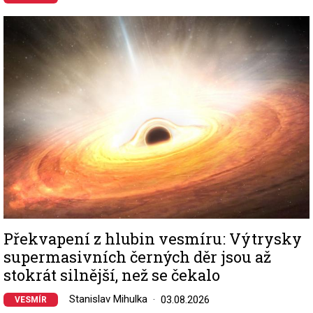
Image
Překvapení z hlubin vesmíru: Výtrysky
supermasivních černých děr jsou až
stokrát silnější, než se čekalo
Stanislav Mihulka
03.08.2026
VESMÍR