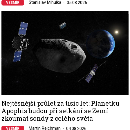
Stanislav Mihulka
05.08.2026
VESMÍR
Image
Nejtěsnější průlet za tisíc let: Planetku
Apophis budou při setkání se Zemí
zkoumat sondy z celého světa
Martin Reichman
04.08.2026
VESMÍR