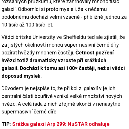
rozsáhlých průzkumů, které zahrnovaly mnoho tisíc
galaxií. Odborníci si proto mysleli, že k něčemu
podobnému dochází velmi vzácně - přibližně jednou za
10 tisíc až 100 tisíc let.
Vědci britské Univerzity ve Sheffieldu teď ale zjistili, že
za jistých okolností mohou supermasivní černé díry
požírat hvězdy mnohem častěji.
Četnost pozření
hvězd totiž dramaticky vzroste při srážkách
galaxií. Dochází k tomu asi 100× častěji, než si vědci
doposud mysleli
.
Důvodem je nejspíše to, že při kolizi galaxií v jejich
centrální části bouřlivě vzniká velké množství nových
hvězd. A celá řada z nich zřejmě skončí v nenasytné
supermasivní černé díře.
TIP:
Srážka galaxií Arp 299: NuSTAR odhaluje