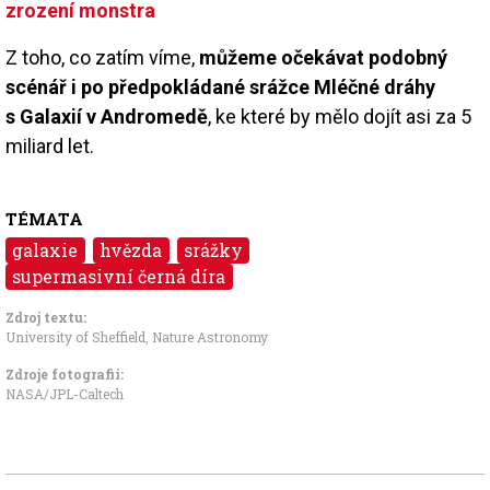
zrození monstra
Z toho, co zatím víme,
můžeme očekávat podobný
scénář i po předpokládané srážce Mléčné dráhy
s Galaxií v Andromedě
, ke které by mělo dojít asi za 5
miliard let.
TÉMATA
galaxie
hvězda
srážky
supermasivní černá díra
Zdroj textu:
University of Sheffield, Nature Astronomy
Zdroje fotografii:
NASA/JPL-Caltech