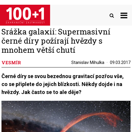
Přejít
k
hlavnímu
obsahu
Srážka galaxií: Supermasivní
černé díry požírají hvězdy s
mnohem větší chutí
VESMÍR
Stanislav Mihulka
09.03.2017
Černé díry se svou bezednou gravitací pozřou vše,
co se připlete do jejich blízkosti. Někdy dojde i na
hvězdy. Jak často se to ale děje?