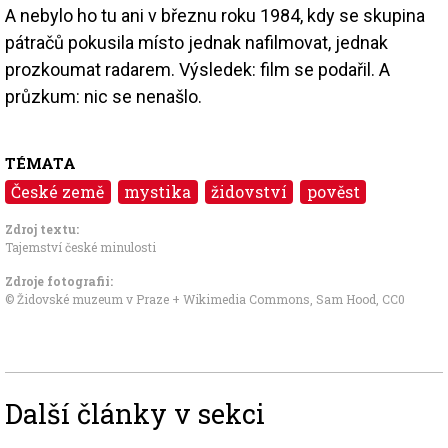
A nebylo ho tu ani v březnu roku 1984, kdy se skupina
pátračů pokusila místo jednak nafilmovat, jednak
prozkoumat radarem. Výsledek: film se podařil. A
průzkum: nic se nenašlo.
TÉMATA
České země
mystika
židovství
pověst
Zdroj textu:
Tajemství české minulosti
Zdroje fotografii:
© Židovské muzeum v Praze +
Wikimedia Commons, Sam Hood
,
CC0
Další články v sekci