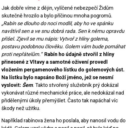
Jak dobře víme z dějin, vylíčené nebezpečí Židům
skutečně hrozilo a bylo příčinou mnoha pogromů.
„Rabín se dlouho do noci modlil, aby ho ve spánku
navštívil sen a ve snu dobrá rada. Sen k němu opravdu
přišel. Zjevil se mu nápis: Vytvoř z hlíny golema,
postavu podobnou člověku. Golem vám bude pomáhat
proti nepřátelům.“
Rabín ho údajně stvořil z hlíny
přinesené z Vltavy a samotné oživení provedl
vložením pergamenového lístku do golemových úst.
Na lístku bylo napsáno Boží jméno, jež se nesmí
vyslovit:
Šem
. Takto stvořený služebník prý dokázal
vykonávat různé mechanické práce, ale nedokázal nad
přidělenými úkoly přemýšlet. Často tak napáchal víc
škody než užitku.
Například rabínova žena ho poslala, aby nanosil vodu do