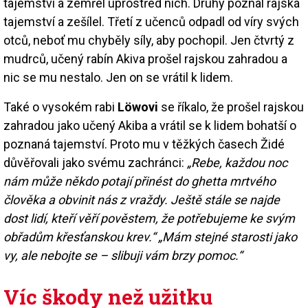
tajemství a zemřel uprostřed nich. Druhý poznal rajská
tajemství a zešílel. Třetí z učenců odpadl od víry svých
otců, neboť mu chyběly síly, aby pochopil. Jen čtvrtý z
mudrců, učený rabín Akiva prošel rajskou zahradou a
nic se mu nestalo. Jen on se vrátil k lidem.
Také o vysokém rabi
Löwovi
se říkalo, že prošel rajskou
zahradou jako učený Akiba a vrátil se k lidem bohatší o
poznaná tajemství. Proto mu v těžkých časech Židé
důvěřovali jako svému zachránci:
„Rebe, každou noc
nám může někdo potají přinést do ghetta mrtvého
člověka a obvinit nás z vraždy. Ještě stále se najde
dost lidí, kteří věří pověstem, že potřebujeme ke svým
obřadům křesťanskou krev.“ „Mám stejné starosti jako
vy, ale nebojte se – slibuji vám brzy pomoc.“
Víc škody než užitku