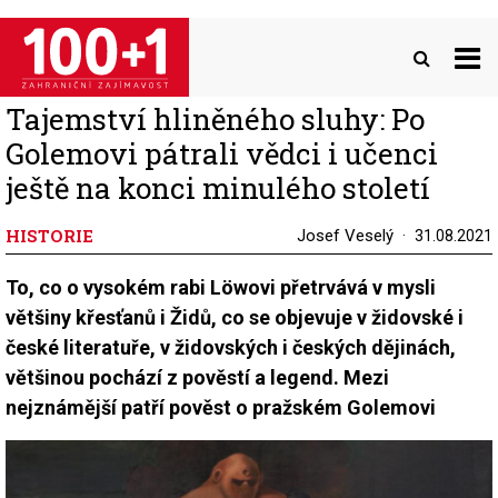
Přejít
k
hlavnímu
obsahu
Tajemství hliněného sluhy: Po
Golemovi pátrali vědci i učenci
ještě na konci minulého století
HISTORIE
Josef Veselý
31.08.2021
To, co o vysokém rabi Löwovi přetrvává v mysli
většiny křesťanů i Židů, co se objevuje v židovské i
české literatuře, v židovských i českých dějinách,
většinou pochází z pověstí a legend. Mezi
nejznámější patří pověst o pražském Golemovi