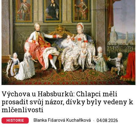
Image
Výchova u Habsburků: Chlapci měli
prosadit svůj názor, dívky byly vedeny k
mlčenlivosti
Blanka Fišarová Kuchaříková
04.08.2026
HISTORIE