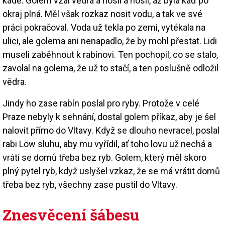
kádě. Golem vzal vědra a nosil a nosil, až byla káď po
okraj plná. Měl však rozkaz nosit vodu, a tak ve své
práci pokračoval. Voda už tekla po zemi, vytékala na
ulici, ale golema ani nenapadlo, že by mohl přestat. Lidi
museli zaběhnout k rabínovi. Ten pochopil, co se stalo,
zavolal na golema, že už to stačí, a ten poslušně odložil
vědra.
Jindy ho zase rabín poslal pro ryby. Protože v celé
Praze nebyly k sehnání, dostal golem příkaz, aby je šel
nalovit přímo do Vltavy. Když se dlouho nevracel, poslal
rabi Löw sluhu, aby mu vyřídil, ať toho lovu už nechá a
vrátí se domů třeba bez ryb. Golem, který měl skoro
plný pytel ryb, když uslyšel vzkaz, že se má vrátit domů
třeba bez ryb, všechny zase pustil do Vltavy.
Znesvěcení šábesu