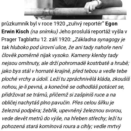
průzkumník byl v roce 1920 „zuřivý reportér“
Egon
Erwin Kisch
(na snímku)
Jeho proslulá reportáž vyšla v
Prager Tagblattu 12. září 1920:
„Základna synagogy je
tak hluboko pod úrovní ulice, že ani tady nahoře není
člověk poměrně nijak vysoko. Kameny klenby tady
nejsou omítnuty, ale drží pohromadě kostrbatě a hrubě;
jako bys stál v hornaté krajině, před tebou a vedle tebe
ploché vrchy a údolí. Leží tu zpráchnivělá kláda, zkoušíš
nohou, je-li pevná, a konečně se odhodláš potácet se,
přidržovat se trámů, přičemž si zašpiníš ruce a na
obličej nachytáš plno pavučin. Přes celou šířku je
železná podpěra; žebřík, upevněný železnou svorou,
vede devět metrů do výše, na hřeben střechy; leží tu
pohozená stará komínová roura a cihly; vedle mrtvý