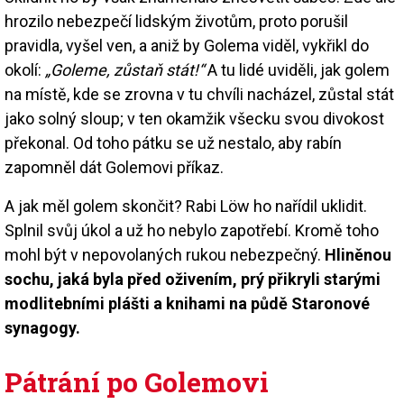
hrozilo nebezpečí lidským životům, proto porušil
pravidla, vyšel ven, a aniž by Golema viděl, vykřikl do
okolí:
„Goleme, zůstaň stát!“
A tu lidé uviděli, jak golem
na místě, kde se zrovna v tu chvíli nacházel, zůstal stát
jako solný sloup; v ten okamžik všecku svou divokost
překonal. Od toho pátku se už nestalo, aby rabín
zapomněl dát Golemovi příkaz.
A jak měl golem skončit? Rabi Löw ho nařídil uklidit.
Splnil svůj úkol a už ho nebylo zapotřebí. Kromě toho
mohl být v nepovolaných rukou nebezpečný.
Hliněnou
sochu, jaká byla před oživením, prý přikryli starými
modlitebními plášti a knihami na půdě Staronové
synagogy.
Pátrání po Golemovi