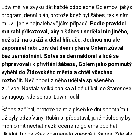
Löw měl ve zvyku dát každé odpoledne Golemovi jakýsi
program, denní plán, protože když byl šábes, tak s ním
mluvil jen v nejnaléhavějším případě.
Podle pravidel
mu rabi přikazoval, aby o šábesu nedělal nic jiného,
než stál na stráži a dělal hlídače. Jednou mu ale
zapomněl rabi Löw dát denní plán a Golem zůstal
bez zaměstnání. Sotva se den naklonil a lidé se
připravovali k přivítání šábesu, Golem jako pominutý
vyběhl do Židovského města a chtěl všechno
rozbořit.
Nečinnost z něho udělala splašeného
zuřivce. Nastala velká panika a lidé utíkali do Staronové
synagogy, kde se rabi Löw modlil.
Šábes začínal, protože žalm a píseň ke dni sobotnímu
už byly odzpívány. Rabín si představil, jaké následky by
mohlo mít nechat nezkroceného golema pobíhat.
Uklidnit ho by však znamenalo znesvětit šábes. Zde ale