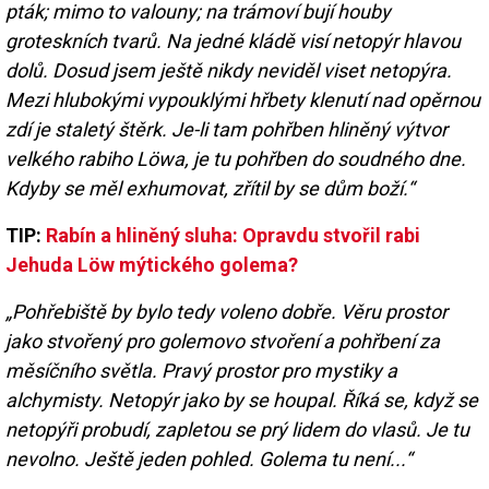
pták; mimo to valouny; na trámoví bují houby
groteskních tvarů. Na jedné kládě visí netopýr hlavou
dolů. Dosud jsem ještě nikdy neviděl viset netopýra.
Mezi hlubokými vypouklými hřbety klenutí nad opěrnou
zdí je staletý štěrk. Je-li tam pohřben hliněný výtvor
velkého rabiho Löwa, je tu pohřben do soudného dne.
Kdyby se měl exhumovat, zřítil by se dům boží.
“
TIP:
Rabín a hliněný sluha: Opravdu stvořil rabi
Jehuda Löw mýtického golema?
„
Pohřebiště by bylo tedy voleno dobře. Věru prostor
jako stvořený pro golemovo stvoření a pohřbení za
měsíčního světla. Pravý prostor pro mystiky a
alchymisty. Netopýr jako by se houpal. Říká se, když se
netopýři probudí, zapletou se prý lidem do vlasů. Je tu
nevolno. Ještě jeden pohled. Golema tu není...“