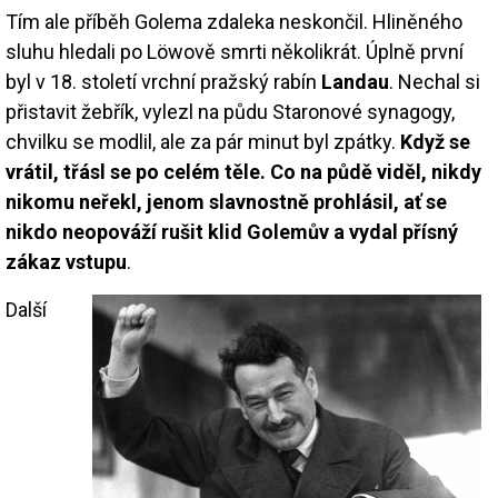
Tím ale příběh Golema zdaleka neskončil. Hliněného
sluhu hledali po Löwově smrti několikrát. Úplně první
byl v 18. století vrchní pražský rabín
Landau
. Nechal si
přistavit žebřík, vylezl na půdu Staronové synagogy,
chvilku se modlil, ale za pár minut byl zpátky.
Když se
vrátil, třásl se po celém těle. Co na půdě viděl, nikdy
nikomu neřekl, jenom slavnostně prohlásil, ať se
nikdo neopováží rušit klid Golemův a vydal přísný
zákaz vstupu
.
Další