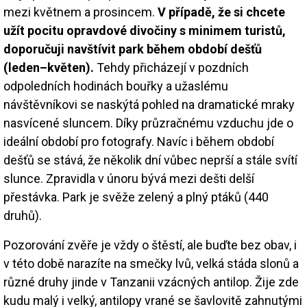
mezi květnem a prosincem.
V případě, že si chcete
užít pocitu opravdové divočiny s minimem turistů,
doporučuji navštívit park během období dešťů
(leden–květen).
Tehdy přicházejí v pozdních
odpoledních hodinách bouřky a užaslému
návštěvníkovi se naskýtá pohled na dramatické mraky
nasvícené sluncem. Díky průzračnému vzduchu jde o
ideální období pro fotografy. Navíc i během období
dešťů se stává, že několik dní vůbec neprší a stále svítí
slunce. Zpravidla v únoru bývá mezi dešti delší
přestávka. Park je svěže zelený a plný ptáků (440
druhů).
Pozorování zvěře je vždy o štěstí, ale buďte bez obav, i
v této době narazíte na smečky lvů, velká stáda slonů a
různé druhy jinde v Tanzanii vzácných antilop. Žije zde
kudu malý i velký, antilopy vrané se šavlovitě zahnutými