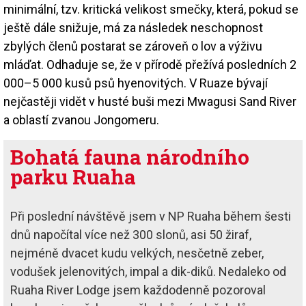
minimální, tzv. kritická velikost smečky, která, pokud se
ještě dále snižuje, má za následek neschopnost
zbylých členů postarat se zároveň o lov a výživu
mláďat. Odhaduje se, že v přírodě přežívá posledních 2
000–5 000 kusů psů hyenovitých. V Ruaze bývají
nejčastěji vidět v husté buši mezi Mwagusi Sand River
a oblastí zvanou Jongomeru.
Bohatá fauna národního
parku Ruaha
Při poslední návštěvě jsem v NP Ruaha během šesti
dnů napočítal více než 300 slonů, asi 50 žiraf,
nejméně dvacet kudu velkých, nesčetně zeber,
vodušek jelenovitých, impal a dik-diků. Nedaleko od
Ruaha River Lodge jsem každodenně pozoroval