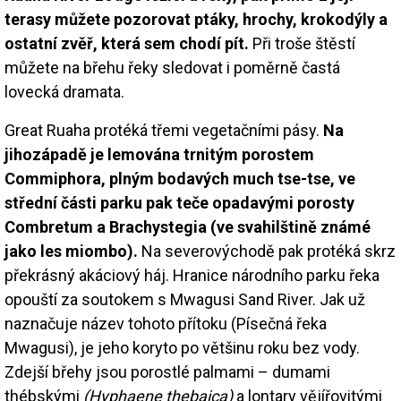
terasy můžete pozorovat ptáky, hrochy, krokodýly a
ostatní zvěř, která sem chodí pít.
Při troše štěstí
můžete na břehu řeky sledovat i poměrně častá
lovecká dramata.
Great Ruaha protéká třemi vegetačními pásy.
Na
jihozápadě je lemována trnitým porostem
Commiphora, plným bodavých much tse-tse, ve
střední části parku pak teče opadavými porosty
Combretum a Brachystegia (ve svahilštině známé
jako les miombo).
Na severovýchodě pak protéká skrz
překrásný akáciový háj. Hranice národního parku řeka
opouští za soutokem s Mwagusi Sand River. Jak už
naznačuje název tohoto přítoku (Písečná řeka
Mwagusi), je jeho koryto po většinu roku bez vody.
Zdejší břehy jsou porostlé palmami – dumami
thébskými
(Hyphaene thebaica)
a lontary vějířovitými