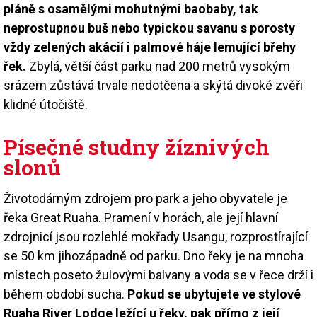
pláně s osamělými mohutnými baobaby, tak
neprostupnou buš nebo typickou savanu s porosty
vždy zelených akácií i palmové háje lemující břehy
řek.
Zbylá, větší část parku nad 200 metrů vysokým
srázem zůstává trvale nedotčena a skýtá divoké zvěři
klidné útočiště.
Písečné studny žíznivých
slonů
Životodárným zdrojem pro park a jeho obyvatele je
řeka Great Ruaha. Pramení v horách, ale její hlavní
zdrojnicí jsou rozlehlé mokřady Usangu, rozprostírající
se 50 km jihozápadně od parku. Dno řeky je na mnoha
místech poseto žulovými balvany a voda se v řece drží i
během období sucha.
Pokud se ubytujete ve stylové
Ruaha River Lodge ležící u řeky, pak přímo z její