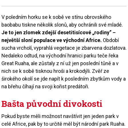
V poledním horku se k sobě ve stínu obrovského
baobabu tiskne několik slonů, aby ochránili své mladé.
Je to jen zlomek zdejší desetitisícové „rodiny“ –
největší sloní populace ve východní Africe.
Období
sucha vrcholí, vyprahlá vegetace je zbarvena dozlatova.
Nedaleko odtud, na východní hranici parku teče řeka
Great Ruaha, ale zůstaly z ní už jen poslední tůně a v
nich se k sobě tisknou hroši a krokodýli. Zvěř ze
širokého okolí se jde napít k posledním zbytkům vody a
na břehu číhají na svoji kořist predátoři.
Bašta původní divokosti
Pokud byste měli možnost navštívit jen jeden park v
celé Africe, pak by to určitě měl být národní park Ruaha.