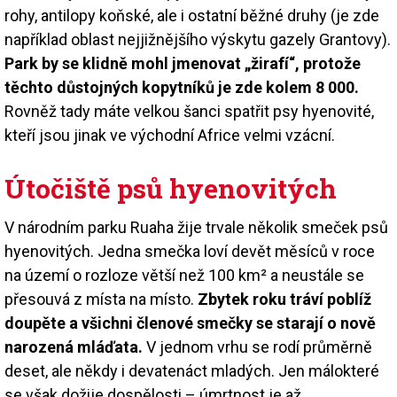
rohy, antilopy koňské, ale i ostatní běžné druhy (je zde
například oblast nejjižnějšího výskytu gazely Grantovy).
Park by se klidně mohl jmenovat „žirafí“, protože
těchto důstojných kopytníků je zde kolem 8 000.
Rovněž tady máte velkou šanci spatřit psy hyenovité,
kteří jsou jinak ve východní Africe velmi vzácní.
Útočiště psů hyenovitých
V národním parku Ruaha žije trvale několik smeček psů
hyenovitých. Jedna smečka loví devět měsíců v roce
na území o rozloze větší než 100 km² a neustále se
přesouvá z místa na místo.
Zbytek roku tráví poblíž
doupěte a všichni členové smečky se starají o nově
narozená mláďata.
V jednom vrhu se rodí průměrně
deset, ale někdy i devatenáct mladých. Jen málokteré
se však dožije dospělosti – úmrtnost je až