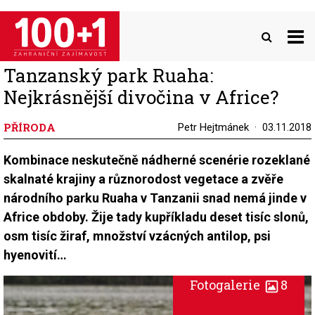
Přejít
k
hlavnímu
obsahu
Tanzanský park Ruaha:
Nejkrásnější divočina v Africe?
PŘÍRODA
Petr Hejtmánek
03.11.2018
Kombinace neskutečně nádherné scenérie rozeklané
skalnaté krajiny a různorodost vegetace a zvěře
národního parku Ruaha v Tanzanii snad nemá jinde v
Africe obdoby. Žije tady kupříkladu deset tisíc slonů,
osm tisíc žiraf, množství vzácných antilop, psi
hyenovití…
Fotogalerie
8