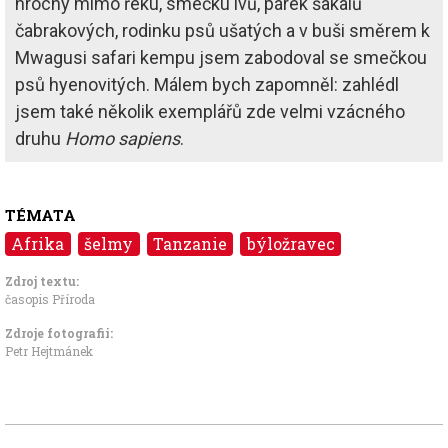
hrochy mimo řeku, smečku lvů, párek šakalů
čabrakových, rodinku psů ušatých a v buši směrem k
Mwagusi safari kempu jsem zabodoval se smečkou
psů hyenovitých. Málem bych zapomněl: zahlédl
jsem také několik exemplářů zde velmi vzácného
druhu
Homo sapiens
.
TÉMATA
Afrika
šelmy
Tanzanie
býložravec
Zdroj textu:
časopis Příroda
Zdroje fotografii:
Petr Hejtmánek