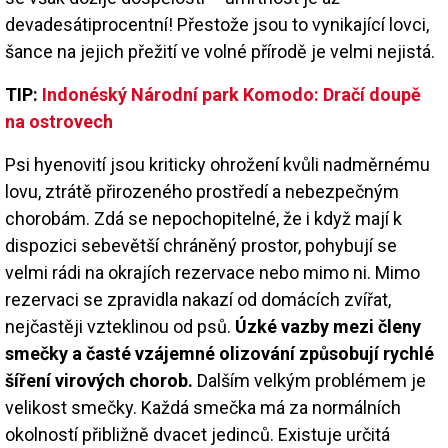
devadesátiprocentní! Přestože jsou to vynikající lovci,
šance na jejich přežití ve volné přírodě je velmi nejistá.
TIP:
Indonéský Národní park Komodo: Dračí doupě
na ostrovech
Psi hyenovití jsou kriticky ohrožení kvůli nadměrnému
lovu, ztrátě přirozeného prostředí a nebezpečným
chorobám. Zdá se nepochopitelné, že i když mají k
dispozici sebevětší chráněný prostor, pohybují se
velmi rádi na okrajích rezervace nebo mimo ni. Mimo
rezervaci se zpravidla nakazí od domácích zvířat,
nejčastěji vzteklinou od psů.
Úzké vazby mezi členy
smečky a časté vzájemné olizování způsobují rychlé
šíření virových chorob.
Dalším velkým problémem je
velikost smečky. Každá smečka má za normálních
okolností přibližně dvacet jedinců. Existuje určitá