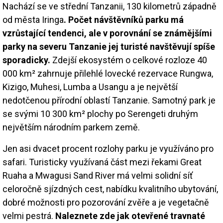
Nachází se ve střední Tanzanii, 130 kilometrů západně
od města Iringa
. Počet návštěvníků parku má
vzrůstající tendenci, ale v porovnání se známějšími
parky na severu Tanzanie jej turisté navštěvují spíše
sporadicky.
Zdejší ekosystém o celkové rozloze 40
000 km² zahrnuje přilehlé lovecké rezervace Rungwa,
Kizigo, Muhesi, Lumba a Usangu a je největší
nedotčenou přírodní oblastí Tanzanie. Samotný park je
se svými 10 300 km² plochy po Serengeti druhým
největším národním parkem země.
Jen asi dvacet procent rozlohy parku je využíváno pro
safari. Turisticky využívaná část mezi řekami Great
Ruaha a Mwagusi Sand River má velmi solidní síť
celoročně sjízdných cest, nabídku kvalitního ubytování,
dobré možnosti pro pozorování zvěře a je vegetačně
velmi pestrá.
Naleznete zde jak otevřené travnaté