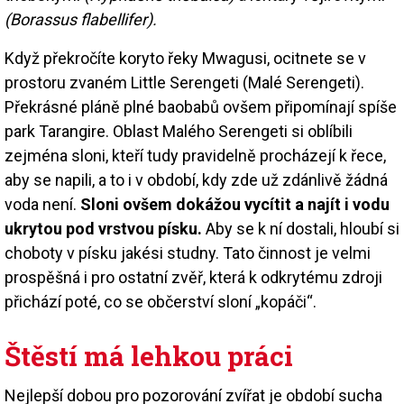
(Borassus flabellifer).
Když překročíte koryto řeky Mwagusi, ocitnete se v
prostoru zvaném Little Serengeti (Malé Serengeti).
Překrásné pláně plné baobabů ovšem připomínají spíše
park Tarangire. Oblast Malého Serengeti si oblíbili
zejména sloni, kteří tudy pravidelně procházejí k řece,
aby se napili, a to i v období, kdy zde už zdánlivě žádná
voda není.
Sloni ovšem dokážou vycítit a najít i vodu
ukrytou pod vrstvou písku.
Aby se k ní dostali, hloubí si
choboty v písku jakési studny. Tato činnost je velmi
prospěšná i pro ostatní zvěř, která k odkrytému zdroji
přichází poté, co se občerství sloní „kopáči“.
Štěstí má lehkou práci
Nejlepší dobou pro pozorování zvířat je období sucha