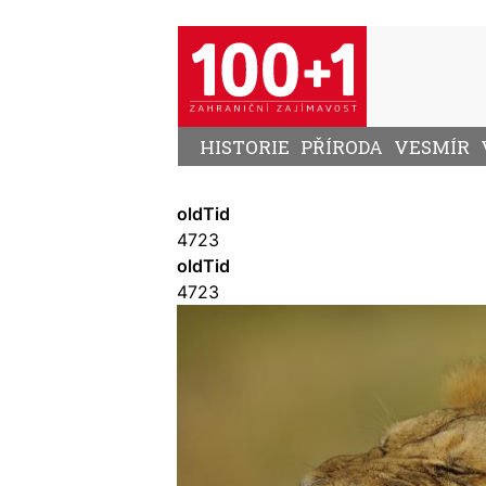
Přejít
k
hlavnímu
obsahu
HISTORIE
PŘÍRODA
VESMÍR
oldTid
4723
oldTid
4723
Image