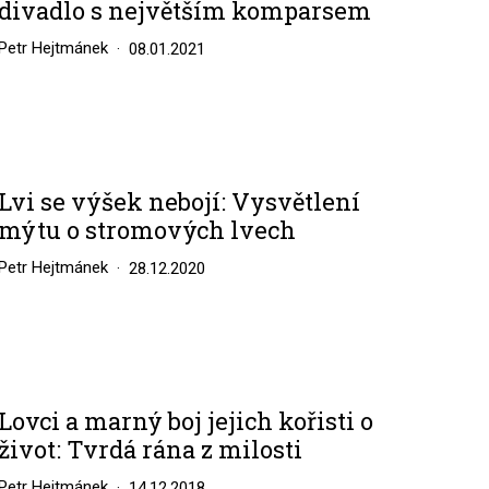
divadlo s největším komparsem
Petr Hejtmánek
08.01.2021
Lvi se výšek nebojí: Vysvětlení
mýtu o stromových lvech
Petr Hejtmánek
28.12.2020
Lovci a marný boj jejich kořisti o
život: Tvrdá rána z milosti
Petr Hejtmánek
14.12.2018