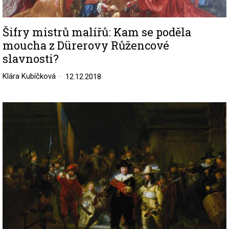
Šifry mistrů malířů: Kam se poděla
moucha z Dürerovy Růžencové
slavnosti?
Klára Kubíčková
12.12.2018
Image