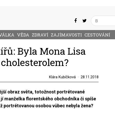
VÁLKA
VĚDA
ZDRAVÍ
ZAJÍMAVOSTI
CESTOVÁNÍ
ířů: Byla Mona Lisa
cholesterolem?
Klára Kubíčková
28.11.2018
jší obraz světa, totožnost portrétované
 jí manželka florentského obchodníka či spíše
ž portrétovanou osobou vůbec nebyla žena?