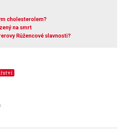
ým cholesterolem?
zený na smrt
erovy Růžencové slavnosti?
řství
0