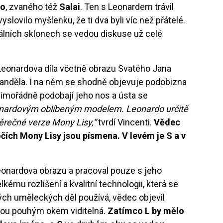
ho
, zvaného též
Salai
. Ten s Leonardem trávil
slovilo myšlenku, že ti dva byli víc než přátelé.
ních sklonech se vedou diskuse už celé
í Leonardova díla včetně obrazu Svatého Jana
 anděla. I na něm se shodně objevuje podobizna
imořádně podobají jeho nos a ústa se
eonardovým oblíbeným modelem. Leonardo určitě
věrečné verze Mony Lisy,“
tvrdí Vincenti.
Vědec
očích Mony Lisy jsou písmena. V levém je S a v
eonardova obrazu a pracoval pouze s jeho
lkému rozlišení a kvalitní technologii, která se
ných uměleckých děl používá, vědec objevil
sou pouhým okem viditelná.
Zatímco L by mělo