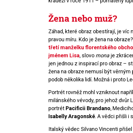
krádeži v roce 1911 – pomatený lupič 
Žena nebo muž?
Záhad, které obraz obestírají, je ví
pravou míru. Kdo je žena na obraze? 
třetí manželku florentského obch
jménem Lisa
, slovo
mona
je zkráce
jen jednou z inspirací pro obraz – s
žena na obraze nemusí být věrným 
podob několika lidí. Možná i proto L
Portrét rovněž mohl vzniknout např
milánského vévody, pro jehož dvůr L
portrét
Pacificii Brandano
, Medicih
Isabelly Aragonské
. A vědci přišli i
Italský vědec Silvano Vincenti přiš