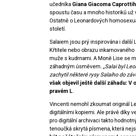
učedníka
Giana Giacoma Caprotti
spoustu času a mnoho historiků už vy
Ostatně o Leonardových homosexuál
století.
Salaiem jsou prý inspirována i dalš
Křtitele nebo obrazu inkarnovaného
muže s kudrnami. A Moně Lise se m
záhadným úsměvem.
„Salai byl L
zachytil některé rysy Salaiho do zá
však objevil ještě další záhadu: V 
pravém L
.
Vincenti nemohl zkoumat originál L
digitálními kopiemi. Ale právě díky ve
pro digitální archivaci takto hodnot
tenoučká skrytá písmena, která nej