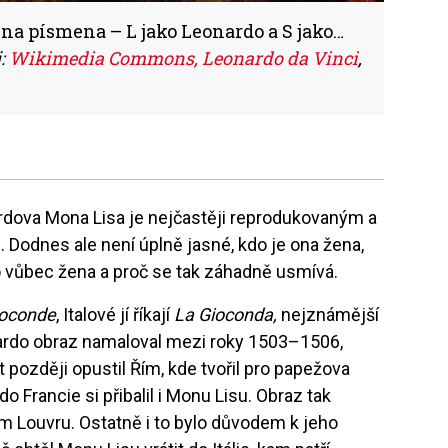
na písmena – L jako Leonardo a S jako…
j:
Wikimedia Commons, Leonardo da Vinci
,
ardova Mona Lisa je nejčastěji reprodukovaným a
 Dodnes ale není úplně jasné, kdo je ona žena,
to vůbec žena a proč se tak záhadně usmívá.
Joconde
, Italové jí říkají
La Gioconda,
nejznámější
rdo obraz namaloval mezi roky 1503–1506,
t později opustil Řím, kde tvořil pro papežova
do Francie si přibalil i Monu Lisu. Obraz tak
kém Louvru. Ostatně i to bylo důvodem k jeho