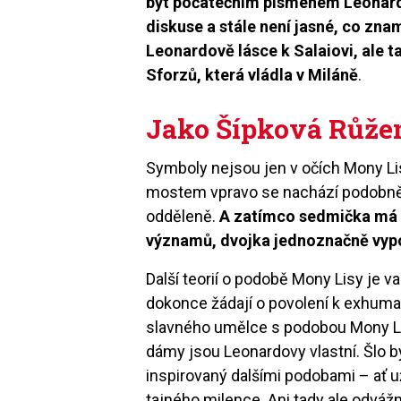
být počátečním písmenem Leonard
diskuse a stále není jasné, co zn
Leonardově lásce k Salaiovi, ale 
Sforzů, která vládla v Miláně
.
Jako Šípková Růže
Symboly nejsou jen v očích Mony Lis
mostem vpravo se nachází podobně u
odděleně.
A zatímco sedmička má p
významů, dvojka jednoznačně vypo
Další teorií o podobě Mony Lisy je v
dokonce žádají o povolení k exhumac
slavného umělce s podobou Mony Lis
dámy jsou Leonardovy vlastní. Šlo 
inspirovaný dalšími podobami – ať 
tajného milence. Ani tady ale odváž