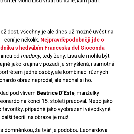
chtěl Monu Lisu vrátit do Itálie, kam patří.
c než dost, všechny je ale dnes už možné uvést na
Teorií je několik.
Nejpravděpodobněji jde o
odníka s hedvábím Franceska del Gioconda
ninou od
madony
, tedy ženy. Lisa ale mohla být
tejně jako krajina v pozadí je smyšlená, i samotná
portrétem jedné osoby, ale kombinací různých
eonardo obraz neprodal, ale nechal si ho.
íklad pod vlivem
Beatrice D‘Este
, manželky
eonardo na konci 15. století pracoval. Nebo jako
o favoritky, případně jako vyobrazení vévodkyně
 s další teorií: na obraze je muž.
el s domněnkou, že tvář je podobou Leonardova