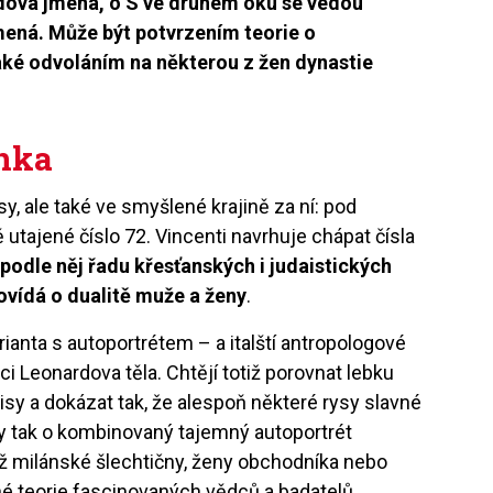
ova jména, o S ve druhém oku se vedou
amená. Může být potvrzením teorie o
také odvoláním na některou z žen dynastie
nka
y, ale také ve smyšlené krajině za ní: pod
tajené číslo 72. Vincenti navrhuje chápat čísla
odle něj řadu křesťanských i judaistických
vídá o dualitě muže a ženy
.
arianta s autoportrétem – a italští antropologové
i Leonardova těla. Chtějí totiž porovnat lebku
y a dokázat tak, že alespoň některé rysy slavné
by tak o kombinovaný tajemný autoportrét
už milánské šlechtičny, ženy obchodníka nebo
né teorie fascinovaných vědců a badatelů