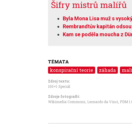
Šifry mistrů malířů
Byla Mona Lisa muž s vysok
Rembrandtův kapitán odsou
Kam se poděla moucha z Dür
TÉMATA
konspirační teorie
záhada
malí
Zdroj textu:
100+1 Speciál
Zdroje fotografii:
Wikimedia Commons, Leonardo da Vinci
,
PDM 1.