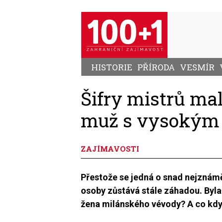
Přejít
k
hlavnímu
obsahu
HISTORIE
PŘÍRODA
VESMÍR
Šifry mistrů mal
muž s vysokým 
ZAJÍMAVOSTI
Přestože se jedná o snad nejznámě
osoby zůstává stále záhadou. Byla
žena milánského vévody? A co kdy