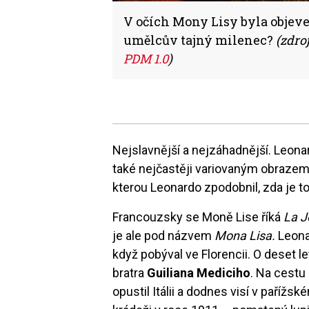
V očích Mony Lisy byla objeve
umělcův tajný milenec?
(zdro
PDM 1.0
)
Nejslavnější a nejzáhadnější. Leon
také nejčastěji variovaným obrazem.
kterou Leonardo zpodobnil, zda je 
Francouzsky se Moně Lise říká
La 
je ale pod názvem
Mona Lisa.
Leona
když pobýval ve Florencii. O deset le
bratra
Guiliana Mediciho
. Na cestu 
opustil Itálii a dodnes visí v pařížs