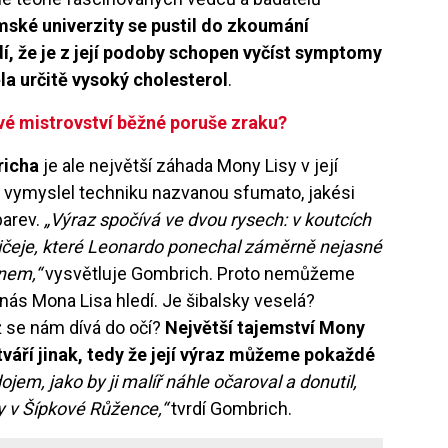
mské univerzity se pustil do zkoumání
í, že je z její podoby schopen vyčíst symptomy
la určitě vysoký cholesterol
.
vé mistrovství běžné poruše zraku?
richa
je ale největší záhada Mony Lisy v její
ž vymyslel techniku nazvanou sfumato, jakési
barev.
„Výraz spočívá ve dvou rysech: v koutcích
obličeje, které Leonardo ponechal záměrně nejasné
ínem,“
vysvětluje Gombrich. Proto nemůžeme
 nás Mona Lisa hledí. Je šibalsky veselá?
ž se nám dívá do očí?
Největší tajemství Mony
tváří jinak, tedy že její výraz můžeme pokaždé
jem, jako by ji malíř náhle očaroval a donutil,
y v Šípkové Růžence,“
tvrdí Gombrich.