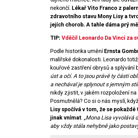
nekončí.
Lékař Vito Franco z paler
zdravotního stavu Mony Lisy a tvrd
jejích chorob. A tahle dáma prý mě
TIP:
Vděčil Leonardo Da Vinci za s
Podle historika umění
Ernsta Gomb
malířské dokonalosti. Leonardo toti
kouřové zastření obrysů a splývání 
úst a očí. A to jsou právě ty části 
a nechával je splynout s jemným st
nikdy zjistit, v jakém rozpoložení na
Posmutnělá? Co si o nás myslí, kdy
Lisy spočívá v tom, že se pokaždé 
jinak vnímat
.
„Mona Lisa vyvolává do
aby vždy stála nehybně jako postav