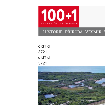
Přejít
k
hlavnímu
obsahu
HISTORIE
PŘÍRODA
VESMÍR
oldTid
3721
oldTid
3721
Image