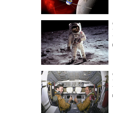
Image
Image