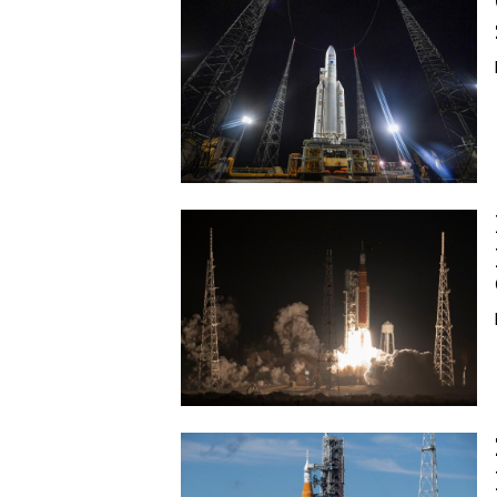
Image
Image
Image