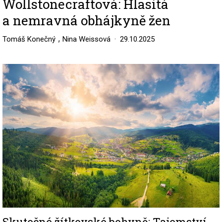
Wollstonecraftová: Hlasitá
a nemravná obhájkyně žen
,
Tomáš Konečný
Nina Weissová
29.10.2025
Image
Skutečné žítkovské bohyně: Tajemství