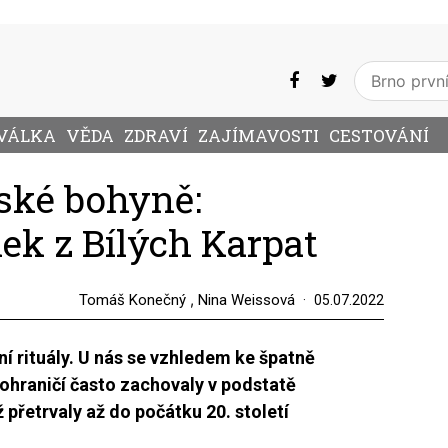
VÁLKA
VĚDA
ZDRAVÍ
ZAJÍMAVOSTI
CESTOVÁNÍ
ské bohyně:
lek z Bílých Karpat
,
Tomáš Konečný
Nina Weissová
05.07.2022
ní rituály. U nás se vzhledem ke špatně
ohraničí často zachovaly v podstatě
 přetrvaly až do počátku 20. století