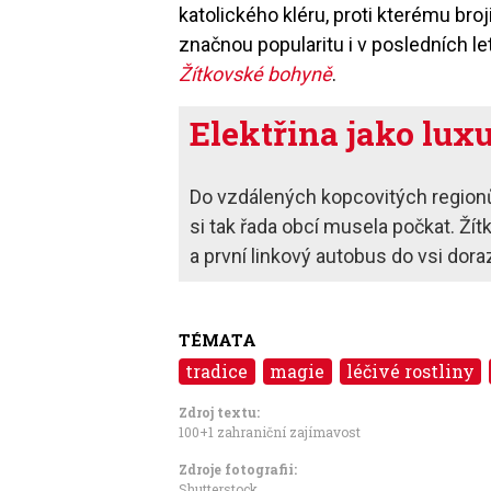
katolického kléru, proti kterému broj
značnou popularitu i v posledních 
Žítkovské bohyně
.
Elektřina jako lux
Do vzdálených kopcovitých regionů s
si tak řada obcí musela počkat. Žít
a první linkový autobus do vsi doraz
TÉMATA
tradice
magie
léčivé rostliny
Zdroj textu:
100+1 zahraniční zajímavost
Zdroje fotografii:
Shutterstock