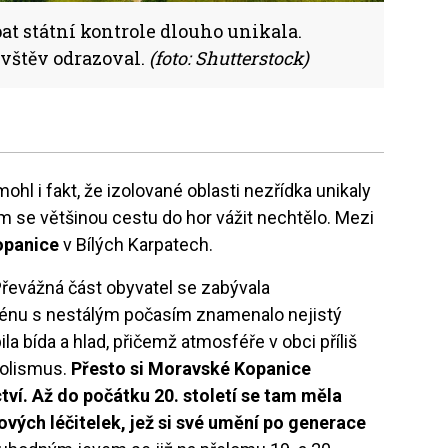
at státní kontrole dlouho unikala.
vštěv odrazoval.
(foto: Shutterstock)
ohl i fakt, že izolované oblasti nezřídka unikaly
m se většinou cestu do hor vážit nechtělo. Mezi
opanice
v Bílých Karpatech.
 Převážná část obyvatel se zabývala
rénu s nestálým počasím znamenalo nejistý
la bída a hlad, přičemž atmosféře v obci příliš
holismus.
Přesto si Moravské Kopanice
tví. Až do počátku 20. století se tam měla
dových léčitelek, jež si své umění po generace