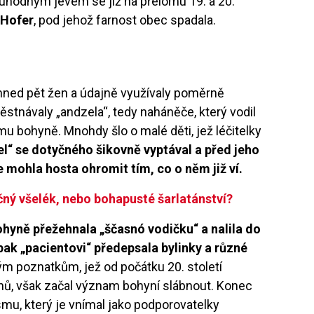
hodným jevem se již na přelomu 19. a 20.
 Hofer
, pod jehož farnost obec spadala.
 hned pět žen a údajně využívaly poměrně
tnávaly „andzela“, tedy naháněče, který vodil
mu bohyně. Mnohdy šlo o malé děti, jež léčitelky
l“ se dotyčného šikovně vyptával a před jeho
 mohla hosta ohromit tím, co o něm již ví.
čný všelék, nebo bohapusté šarlatánství?
ohyně přežehnala „ščasnó vodičku“ a nalila do
 pak „pacientovi“ předepsala bylinky a různé
poznatkům, jež od počátku 20. století
onů, však začal význam bohyní slábnout. Konec
mu, který je vnímal jako podporovatelky