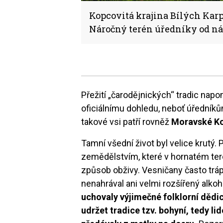
Kopcovitá krajina Bílých Karp
Náročný terén úředníky od ná
Přežití „čarodějnických“ tradic napom
oficiálnímu dohledu, neboť úředníků
takové vsi patří rovněž
Moravské K
Tamní všední život byl velice krutý.
zemědělstvím, které v hornatém te
způsob obživy. Vesničany často trápi
nenahrával ani velmi rozšířený alko
uchovaly výjimečné folklorní dědic
udržet tradice tzv. bohyní, tedy li