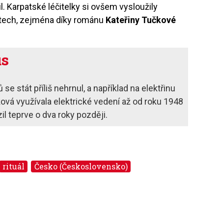
il. Karpatské léčitelky si ovšem vysloužily
letech, zejména díky románu
Kateřiny Tučkové
us
e stát příliš nehrnul, a například na elektřinu
ková využívala elektrické vedení až od roku 1948
il teprve o dva roky později.
rituál
Česko (Československo)