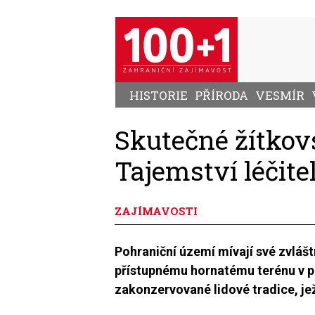
Přejít
k
hlavnímu
obsahu
HISTORIE
PŘÍRODA
VESMÍR
Skutečné žítkov
Tajemství léčite
ZAJÍMAVOSTI
Pohraniční území mívají své zvlášt
přístupnému hornatému terénu v p
zakonzervované lidové tradice, jež