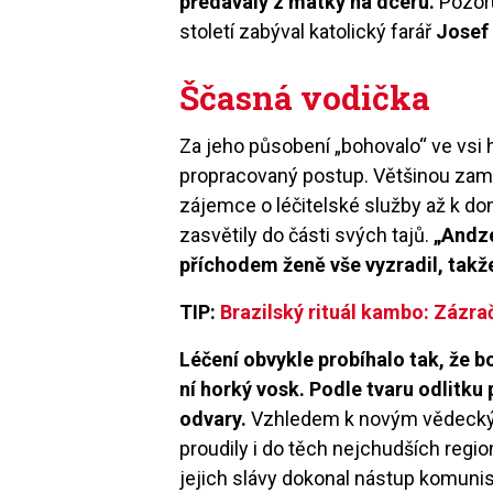
předávaly z matky na dceru.
Pozoru
století zabýval katolický farář
Josef
Ščasná vodička
Za jeho působení „bohovalo“ ve vsi
propracovaný postup. Většinou zaměs
zájemce o léčitelské služby až k do
zasvětily do části svých tajů.
„Andze
příchodem ženě vše vyzradil, takže
TIP:
Brazilský rituál kambo: Zázra
Léčení obvykle probíhalo tak, že b
ní horký vosk. Podle tvaru odlitku
odvary.
Vzhledem k novým vědeckým 
proudily i do těch nejchudších regi
jejich slávy dokonal nástup komunis