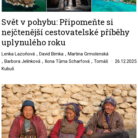
Svět v pohybu: Připomeňte si
nejčtenější cestovatelské příběhy
uplynulého roku
,
,
Lenka Lazoňová
David Bimka
Martina Grmolenská
,
,
,
Barbora Jelínková
Ilona Tůma Scharfová
Tomáš
26.12.2025
Kubuš
Image