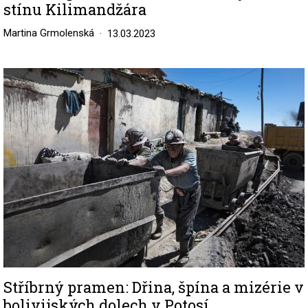
stínu Kilimandžára
Martina Grmolenská
13.03.2023
Image
Stříbrný pramen: Dřina, špína a mizérie v
bolivijských dolech v Potosí