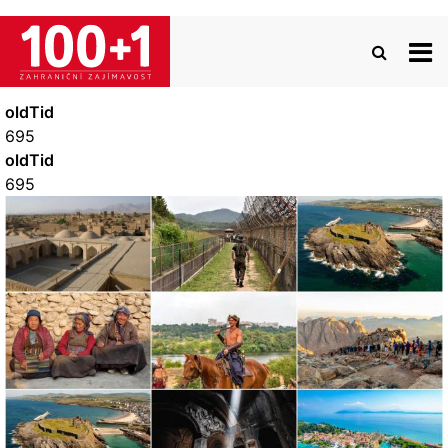
Přejít
k
hlavnímu
obsahu
oldTid
695
oldTid
695
Image