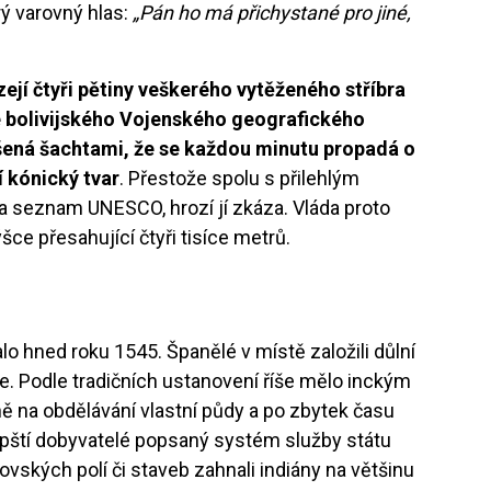
prý varovný hlas:
„Pán ho má přichystané pro jiné,
ejí čtyři pětiny veškerého vytěženého stříbra
 bolivijského Vojenského geografického
šená šachtami, že se každou minutu propadá o
í kónický tvar
. Přestože spolu s přilehlým
a seznam UNESCO, hrozí jí zkáza. Vláda proto
ce přesahující čtyři tisíce metrů.
lo hned roku 1545. Španělé v místě založili důlní
ce. Podle tradičních ustanovení říše mělo inckým
ně na obdělávání vlastní půdy a po zbytek času
opští dobyvatelé popsaný systém služby státu
ovských polí či staveb zahnali indiány na většinu