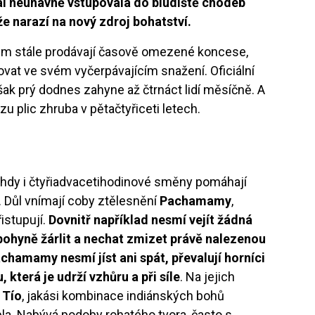
dál neúnavně vstupovala do bludiště chodeb
že narazí na nový zdroj bohatství.
vům stále prodávají časově omezené koncese,
vat ve svém vyčerpávajícím snažení. Oficiální
 však prý dodnes zahyne až čtrnáct lidí měsíčně. A
kózu plic zhruba v pětačtyřiceti letech.
ů
hdy i čtyřiadvacetihodinové směny pomáhají
 Důl vnímají coby ztělesnění
Pachamamy
,
istupují.
Dovnitř například nesmí vejít žádná
 bohyně žárlit a nechat zmizet právě nalezenou
achamamy nesmí jíst ani spát, převalují horníci
která je udrží vzhůru a při síle
. Na jejich
 Tío
, jakási kombinace indiánských bohů
la. Nabývá podoby rohatého tvora, často s