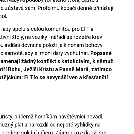
d zůstává sám: Proto mu kopáči denně přinášejí
hol.
, aby spolu s celou komunitou pro El Tía
vní štoly, na vozíky i nářadí se rozetře krev
u indiáni dovnitř a položí je k nohám bohovy
 o samotě, aby si mohl dary vychutnat.
Popsané
namenají žádný konflikt s katolictvím, k němuž
atří Bohu, Ježíši Kristu a Panně Marii, zatímco
tějškům: El Tío se nevynáší ven a křesťanští
y
risty, přičemž horníkům návštěvníci nevadí.
uzný plat a na rozdíl od nejisté vyhlídky na
prodeje solidní příjem. Zájemci o exkurzi si v