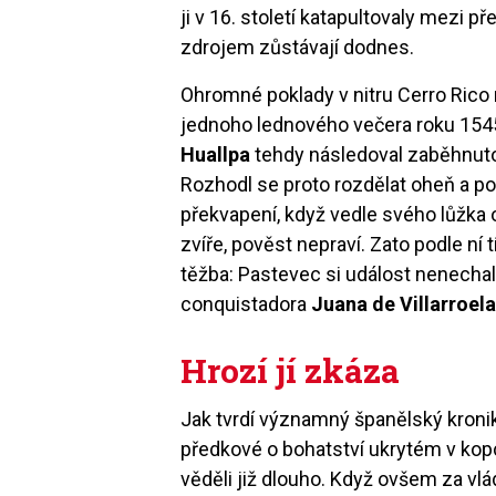
ji v 16. století katapultovaly mezi 
zdrojem zůstávají dodnes.
Ohromné poklady v nitru Cerro Rico 
jednoho lednového večera roku 1545
Huallpa
tehdy následoval zaběhnuto
Rozhodl se proto rozdělat oheň a po
překvapení, když vedle svého lůžka o
zvíře, pověst nepraví. Zato podle ní
těžba: Pastevec si událost nenechal
conquistadora
Juana de Villarroel
Hrozí jí zkáza
Jak tvrdí významný španělský kron
předkové o bohatství ukrytém v kopci
věděli již dlouho. Když ovšem za vl