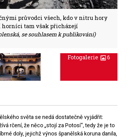
ěčnými průvodci všech, kdo v nitru hory
í horníci tam však přicházejí
olenská, se souhlasem k publikování)
Fotogalerie
6
ělského světa se nedá dostatečně vyjádřit:
á rčení, že něco „stojí za Potosí“, tedy že je to
brné doly, jejichž výnos španělská koruna danila,