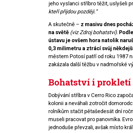
jeho vyslanci stříbro těžit, uslyšeli 
kteří přijdou později.“
A skutečně –
z masivu dnes pocház
na světě
(viz Zdroj bohatství)
.
Podle
ústavu je ovšem hora natolik naru
0,3 milimetru a ztrácí svůj někdejš
městem Potosí patří od roku 1987 n
zakázala další těžbu v nadmořské výš
Bohatství i prokletí
Dobývání stříbra v Cerro Rico započa
kolonii a neváhali zotročit domorod
rolníkům stačit pětašedesát dní roč
museli pracovat pro panovníka. Evr
jednoduše převzali, avšak místo král