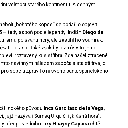
přední velmoci starého kontinentu. A cenným
neboli „bohatého kopce“ se podařilo objevit
 – tedy aspoň podle legendy. Indián
Diego de
u lamu po svahu hory, ale zastihl ho soumrak.
čkat do rána. Jaké však bylo za úsvitu jeho
bjevil roztavený kus stříbra. Zda našel ztracené
 tímto nevinným nálezem započala staletí trvající
 pro sebe a zpravil o ní svého pána, španělského
a
.
ikář inckého původu
Inca Garcilaso de la Vega
,
, jejž nazývali Sumaq Urqu čili „krásná hora“,
ády předposledního Inky
Huayny Capaca
chtěli