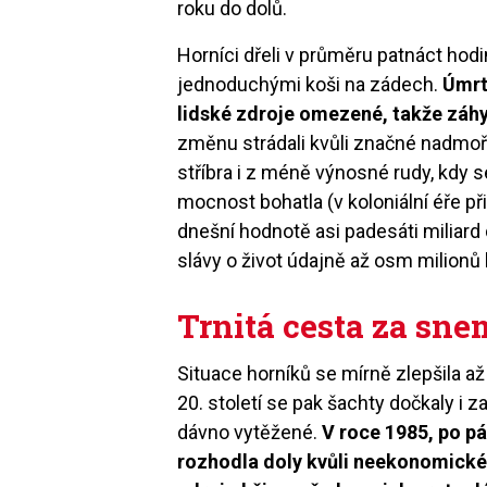
roku do dolů.
Horníci dřeli v průměru patnáct ho
jednoduchými koši na zádech.
Úmrt
lidské zdroje omezené, takže záhy 
změnu strádali kvůli značné nadmoř
stříbra i z méně výnosné rudy, kdy s
mocnost bohatla (v koloniální éře p
dnešní hodnotě asi padesáti miliard d
slávy o život údajně až osm milionů l
Trnitá cesta za sne
Situace horníků se mírně zlepšila až
20. století se pak šachty dočkaly i za
dávno vytěžené.
V roce 1985, po pá
rozhodla doly kvůli neekonomickém