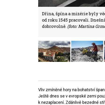
Dřina, špína a mizérie byly v
od roku 1545 pracovali. Dnešn
dobrovolně.
(foto: Martina Grm
Vliv zmíněné hory na bohatství špan
Ještě dnes se v evropské zemi použív
k nezaplacení. Zdánlivě bezedné stří