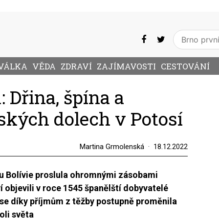
VÁLKA
VĚDA
ZDRAVÍ
ZAJÍMAVOSTI
CESTOVÁNÍ
 Dřina, špína a
jských dolech v Potosí
Martina Grmolenská
18.12.2022
ihu Bolívie proslula ohromnými zásobami
í objevili v roce 1545 španělští dobyvatelé
ež se díky příjmům z těžby postupně proměnila
li světa