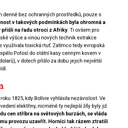
din denně bez ochranných prostředků, pouze s
nost v takových podmínkách byla ohromná a
přišli na řadu otroci z Afriky
. Ti ovšem pro
ské výšce a vinou nových technik extrakce
e využívala toxická rtuť. Zatímco tedy evropská
řispělo Potosí do státní kasy cenným kovem v
olarů), v dolech přišlo za dobu jejich největší
idí.
m
 roku 1825, kdy Bolívie vyhlásila nezávislost. Ve
vedení elektřiny, nicméně ty nejlepší žíly byly již
du cen stříbra na světových burzách, se vláda
u provozu uzavřít. Horníci tak rázem ztratili