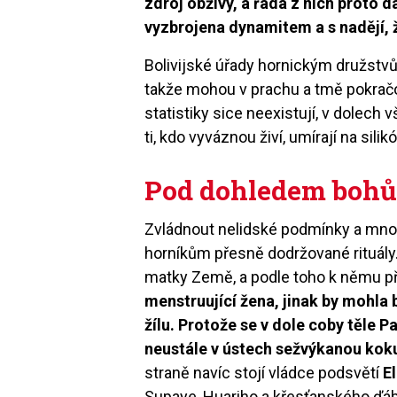
zdroj obživy, a řada z nich proto 
vyzbrojena dynamitem a s nadějí, 
Bolivijské úřady hornickým družst
takže mohou v prachu a tmě pokračo
statistiky sice neexistují, v dolech
ti, kdo vyváznou živí, umírají na sili
Pod dohledem boh
Zvládnout nelidské podmínky a mno
horníkům přesně dodržované rituály.
matky Země, a podle toho k němu př
menstruující žena, jinak by mohla
žílu. Protože se v dole coby těle P
neustále v ústech sežvýkanou koku, 
straně navíc stojí vládce podsvětí
El
Supaye, Huariho a křesťanského ďáb