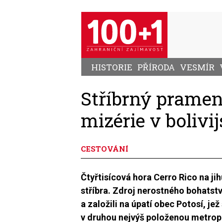
Přejít
k
hlavnímu
obsahu
HISTORIE
PŘÍRODA
VESMÍR
Stříbrný pramen:
mizérie v bolivi
CESTOVÁNÍ
Čtyřtisícová hora Cerro Rico na j
stříbra. Zdroj nerostného bohatstv
a založili na úpatí obec Potosí, j
v druhou nejvýš položenou metropo