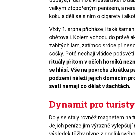
velkým ztopořeným penisem, a nera
koku a dělí se s ním o cigarety i alko
Vždy 1. srpna přicházejí také šamani
obětovali. Kolem vchodu do právě akti
zabitých lam, zatímco srdce přineso
sošky. Poté nechají vládce podsvětí
rituály přitom v očích horníků nez
se hlásí. Vše na povrchu zkrátka p
podzemí náleží jejich domácím pro
svatí nemají co dělat v šachtách.
Dynamit pro turist
Doly se staly rovněž magnetem na tu
Jejich peníze jim výrazně vylepšují n
výsledek těžby plyne z doplňkového 