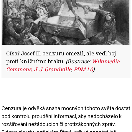
Císař Josef II. cenzuru omezil, ale vedl boj
proti knižnímu braku.
(ilustrace:
Wikimedia
Commons, J. J. Grandville
,
PDM 1.0
)
Cenzura je odvěká snaha mocných tohoto světa dostat
pod kontrolu proudění informací, aby nedocházelo k
rozšiřování nežádoucích či protizákonných zpráv.