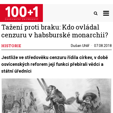
Přejít
k
hlavnímu
obsahu
Tažení proti braku: Kdo ovládal
cenzuru v habsburské monarchii?
HISTORIE
Dušan Uhlíř
07.08.2018
Jestliže ve středověku cenzuru řídila církev, v době
osvícenských reforem její funkci přebírali vědci a
státní úředníci