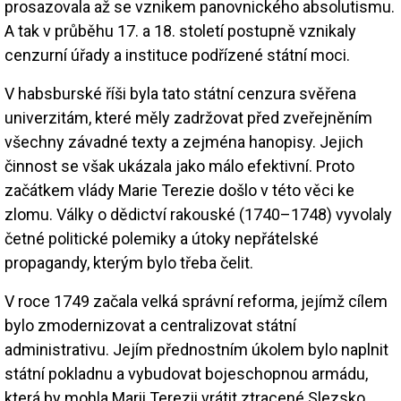
prosazovala až se vznikem panovnického absolutismu.
A tak v průběhu 17. a 18. století postupně vznikaly
cenzurní úřady a instituce podřízené státní moci.
V habsburské říši byla tato státní cenzura svěřena
univerzitám, které měly zadržovat před zveřejněním
všechny závadné texty a zejména hanopisy. Jejich
činnost se však ukázala jako málo efektivní. Proto
začátkem vlády Marie Terezie došlo v této věci ke
zlomu. Války o dědictví rakouské (1740–1748) vyvolaly
četné politické polemiky a útoky nepřátelské
propagandy, kterým bylo třeba čelit.
V roce 1749 začala velká správní reforma, jejímž cílem
bylo zmodernizovat a centralizovat státní
administrativu. Jejím přednostním úkolem bylo naplnit
státní pokladnu a vybudovat bojeschopnou armádu,
která by mohla Marii Terezii vrátit ztracené Slezsko.