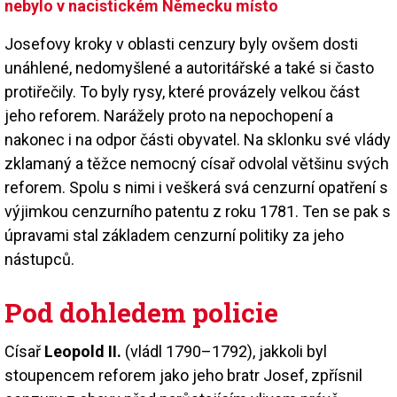
nebylo v nacistickém Německu místo
Josefovy kroky v oblasti cenzury byly ovšem dosti
unáhlené, nedomyšlené a autoritářské a také si často
protiřečily. To byly rysy, které provázely velkou část
jeho reforem. Narážely proto na nepochopení a
nakonec i na odpor části obyvatel. Na sklonku své vlády
zklamaný a těžce nemocný císař odvolal většinu svých
reforem. Spolu s nimi i veškerá svá cenzurní opatření s
výjimkou cenzurního patentu z roku 1781. Ten se pak s
úpravami stal základem cenzurní politiky za jeho
nástupců.
Pod dohledem policie
Císař
Leopold II.
(vládl 1790–1792), jakkoli byl
stoupencem reforem jako jeho bratr Josef, zpřísnil