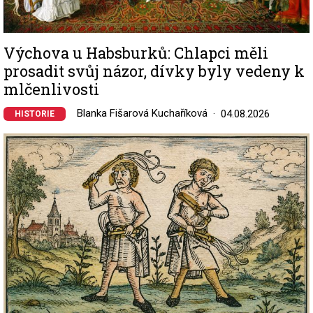
Výchova u Habsburků: Chlapci měli
prosadit svůj názor, dívky byly vedeny k
mlčenlivosti
Blanka Fišarová Kuchaříková
04.08.2026
HISTORIE
Image