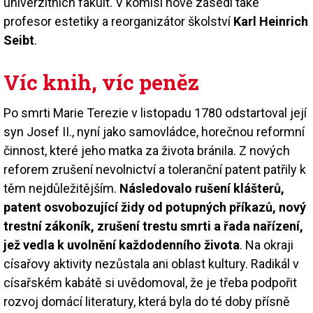
univerzitních fakult. V komisi nově zasedl také
profesor estetiky a reorganizátor školství
Karl Heinrich
Seibt
.
Víc knih, víc peněz
Po smrti Marie Terezie v listopadu 1780 odstartoval její
syn Josef II., nyní jako samovládce, horečnou reformní
činnost, které jeho matka za života bránila. Z nových
reforem zrušení nevolnictví a toleranční patent patřily k
těm nejdůležitějším.
Následovalo rušení klášterů,
patent osvobozující židy od potupných příkazů, nový
trestní zákoník, zrušení trestu smrti a řada nařízení,
jež vedla k uvolnění každodenního života
. Na okraji
císařovy aktivity nezůstala ani oblast kultury. Radikál v
císařském kabátě si uvědomoval, že je třeba podpořit
rozvoj domácí literatury, která byla do té doby přísně