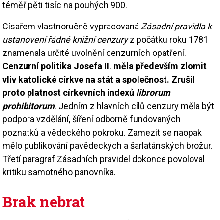
téměř pěti tisíc na pouhých 900.
Císařem vlastnoručně vypracovaná
Zásadní pravidla k
ustanovení řádné knižní cenzury
z počátku roku 1781
znamenala určité uvolnění cenzurních opatření.
Cenzurní politika Josefa II. měla především zlomit
vliv katolické církve na stát a společnost. Zrušil
proto platnost církevních indexů
librorum
prohibitorum
. Jedním z hlavních cílů cenzury měla být
podpora vzdělání, šíření odborně fundovaných
poznatků a vědeckého pokroku. Zamezit se naopak
mělo publikování pavědeckých a šarlatánských brožur.
Třetí paragraf Zásadních pravidel dokonce povoloval
kritiku samotného panovníka.
Brak nebrat