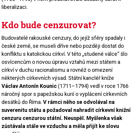
liberalizaci.
Kdo bude cenzurovat?
Budovatelé rakouské cenzury, do jejíž sféry spadaly i
české země, se museli dříve nebo později dostat do
konfliktu s katolickou církví. V této „studené válce“ šlo
osvícencům o novou úpravu vztahů mezi státem a
církví v duchu racionalismu a rovněž o omezení
některých církevních výsad. Státní kancléř kníže
Václav Antonín Kounic
(1711–1794) vedl v roce 1766
náročný spor s papežskou kurií o vyplácení církevních
desátků do Říma.
V rámci něho se odvolával na
suverenitu státu a požadoval nahradit církevní knižní
cenzuru cenzurou státní. Neuspěl. Myšlenka však
zůstávala stále ve vzduchu a měla přijít ke slovu