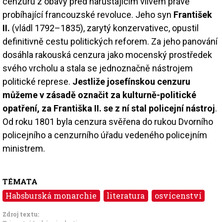
cenzuru z obavy před narůstajícím vlivem právě
probíhající francouzské revoluce. Jeho syn
František
II.
(vládl 1792–1835), zarytý konzervativec, opustil
definitivně cestu politických reforem. Za jeho panování
dosáhla rakouská cenzura jako mocenský prostředek
svého vrcholu a stala se jednoznačně nástrojem
politické represe.
Jestliže josefínskou cenzuru
můžeme v zásadě označit za kulturně-politické
opatření, za Františka II. se z ní stal policejní nástroj
.
Od roku 1801 byla cenzura svěřena do rukou Dvorního
policejního a cenzurního úřadu vedeného policejním
ministrem.
TÉMATA
Habsburská monarchie
literatura
osvícenství
Zdroj textu: