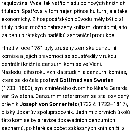
regulována. Vyšel tak vstříc hladu po nových knižních
titulech. Spatřoval v tom nejen přínos kulturní, ale také
ekonomický. Z hospodářských důvodů měly být cizí
tituly pokud možno nahrazeny knihami domácími, a to i
za cenu pirátských padělků zahraniční produkce.
Hned v roce 1781 byly zrušeny zemské cenzurní
komise a jejich pravomoci se soustředily v rukou
centrální knižní a cenzurní komise ve Vídni.
Následujícího roku vznikla studijní a cenzurní komise,
které se do čela postavil
Gottfried van Swieten
(1733–1803), syn zmíněného dvorního lékaře Gerarda
van Swietena. Cenzurním referentem se stal osvícený
právník
Joseph von Sonnenfels
(1732 či 1733–1817),
blízký Josefův spolupracovník. Jedním z prvních úkolů
této komise byla revize dosavadních cenzurních
seznamů, po které se počet zakázaných knih snížil z