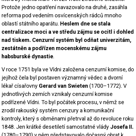
Protože jedno opatření navazovalo na druhé, zasáhla
reforma pod vedením osvícenských rádců mnoho
oblastí státního aparátu.
Heslem dne se stala
centralizace moci a ve středu zájmu se ocitl i dohled
nad tiskem. Cenzurní systém byl odňat univerzitám,
zestátněn a podřízen mocenskému zájmu
habsburské dynastie
.
V roce 1751 byla ve Vídni založena cenzurní komise, do
jejíhož čela byl postaven významný vědec a dvorní
lékař císařovny
Gerard van Swieten
(1700–1772). V
jednotlivých zemích vznikaly cenzurní komise
podřízené Vídni. To byl počátek procesu, v němž se
zrodil rakouský systém cenzury a komunikační
kontroly, který s obměnami přetrval až do revoluce roku
1848. Jen krátké desetiletí samostatné vlády
Josefa II.
(1780–1790) v něm představovalo dočasný obrat k