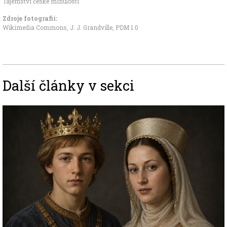
Tajemství české minulosti
Zdroje fotografii:
Wikimedia Commons, J. J. Grandville
,
PDM 1.0
Další články v sekci
Image