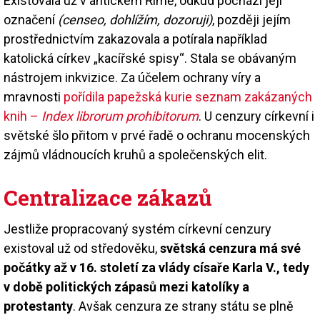
Existovala už v antickém Římě, odkud pochází její
označení
(censeo, dohlížím, dozoruji)
, později jejím
prostřednictvím zakazovala a potírala například
katolická církev „kacířské spisy“. Stala se obávaným
nástrojem inkvizice. Za účelem ochrany víry a
mravnosti
pořídila papežská kurie seznam zakázaných
knih –
Index librorum prohibitorum
. U cenzury církevní i
světské šlo přitom v prvé řadě o ochranu mocenských
zájmů vládnoucích kruhů a společenských elit.
Centralizace zákazů
Jestliže propracovaný systém církevní cenzury
existoval už od středověku,
světská cenzura má své
počátky až v 16. století za vlády císaře Karla V., tedy
v době politických zápasů mezi katolíky a
protestanty
. Avšak cenzura ze strany státu se plně