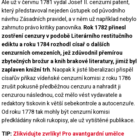
Ale už v červnu 1781 vydal Josef II. cenzurní patent,
který představoval nejeden ústupek od původního
návrhu Zásadních pravidel, a v něm už například nebylo
zahrnuto právo kritiky panovníka.
Rok 1782 přinesl
zostření cenzury v podobě Literárního restitučního
ediktu a roku 1784 rozhodl císař o dalších
cenzurních omezeních, jež zdůvodnil přemírou
zbytečných brožur a knih brakové literatury, jimiž byl
zaplaven knižní trh
. Naopak k jisté liberalizaci přispěl
císařův příkaz vídeňské cenzurní komisi z roku 1786
zrušit pokusně předběžnou cenzuru a nahradit ji
cenzurou následnou, což mělo vést vydavatele a
redaktory tiskovin k větší sebekontrole a autocenzuře.
Od roku 1778 tak mohly být cenzurní komisi
předkládány nikoli rukopisy, ale už vytištěné publikace.
TIP:
Zlikvidujte zvrlíky! Pro avantgardní umělce