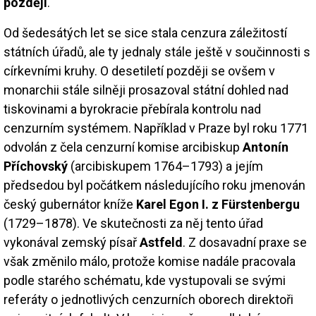
později
.
Od šedesátých let se sice stala cenzura záležitostí
státních úřadů, ale ty jednaly stále ještě v součinnosti s
církevními kruhy. O desetiletí později se ovšem v
monarchii stále silněji prosazoval státní dohled nad
tiskovinami a byrokracie přebírala kontrolu nad
cenzurním systémem. Například v Praze byl roku 1771
odvolán z čela cenzurní komise arcibiskup
Antonín
Příchovský
(arcibiskupem 1764–1793) a jejím
předsedou byl počátkem následujícího roku jmenován
český gubernátor kníže
Karel Egon I. z Fürstenbergu
(1729–1878). Ve skutečnosti za něj tento úřad
vykonával zemský písař
Astfeld
. Z dosavadní praxe se
však změnilo málo, protože komise nadále pracovala
podle starého schématu, kde vystupovali se svými
referáty o jednotlivých cenzurních oborech direktoři