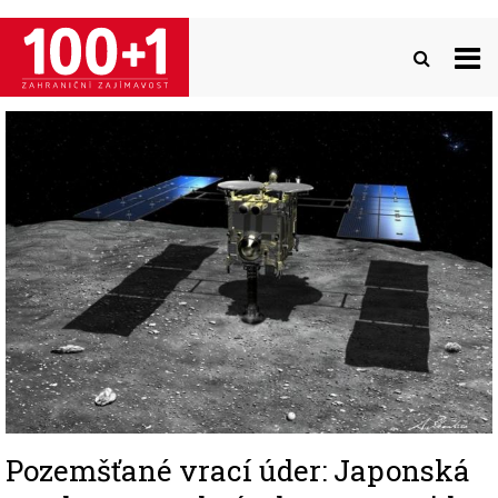
Přejít
k
hlavnímu
obsahu
Image
Pozemšťané vrací úder: Japonská