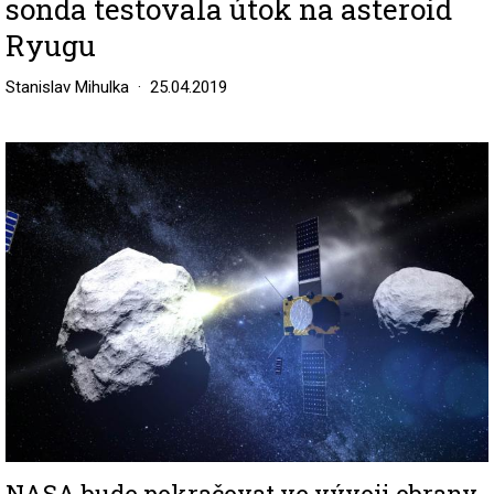
sonda testovala útok na asteroid
Ryugu
Stanislav Mihulka
25.04.2019
Image
NASA bude pokračovat ve vývoji obrany