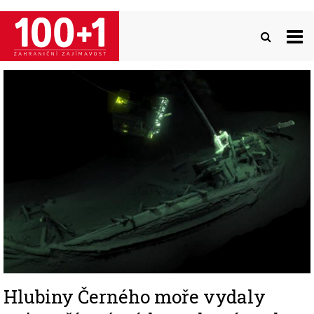
Přejít
k
hlavnímu
obsahu
Image
Hlubiny Černého moře vydaly