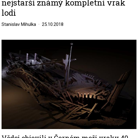
nejstarší známý kompletní vrak
lodi
Stanislav Mihulka
25.10.2018
Image
Vědci objevili v Černém moři vraky 40