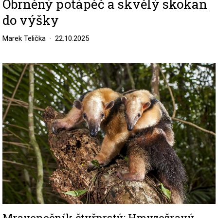
Obrněný potápěč a skvělý skokan
do výšky
Marek Telička
22.10.2025
Image
Mravenečník čtyřprstý: Hmyzožravý