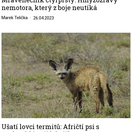
nemotora, který z boje neutíká
Marek Telička
26.04.2023
Image
Ušatí lovci termitů: Afričtí psi s