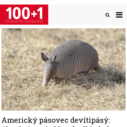
Přejít
k
hlavnímu
obsahu
Image
Americký pásovec devítipásý: