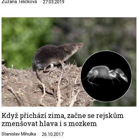
Zuzana Teličková
27.03.2019
Image
Když přichází zima, začne se rejskům
zmenšovat hlava i s mozkem
Stanislav Mihulka
26.10.2017