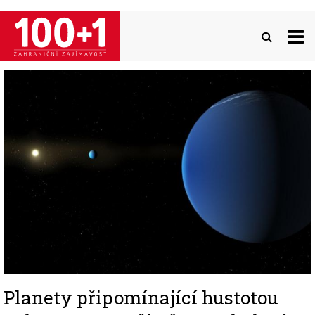
Přejít
k
hlavnímu
obsahu
Image
Planety připomínající hustotou