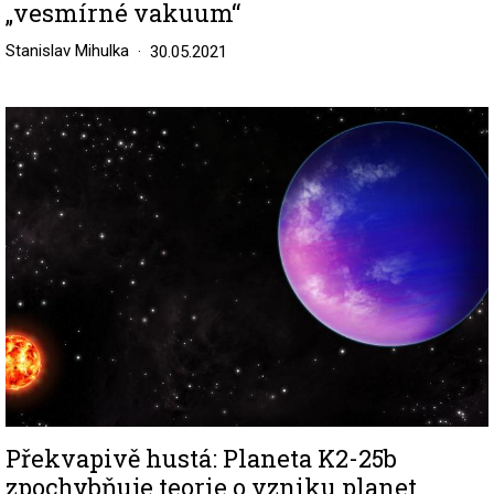
„vesmírné vakuum“
Stanislav Mihulka
30.05.2021
Image
Překvapivě hustá: Planeta K2-25b
zpochybňuje teorie o vzniku planet