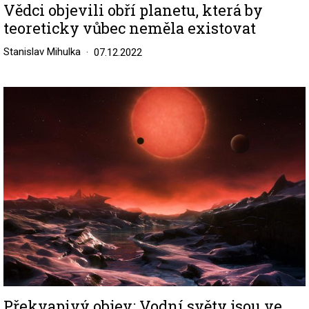
Vědci objevili obří planetu, která by
teoreticky vůbec neměla existovat
Stanislav Mihulka
07.12.2022
Image
Překvapivý objev: Vodní světy jsou ve