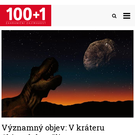
Přejít
k
hlavnímu
obsahu
Image
Významný objev: V kráteru