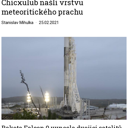
Chicxulub našli vrstvu
meteoritického prachu
Stanislav Mihulka
25.02.2021
Image
Raketa Falcon 9 vynesla dvojici satelitů