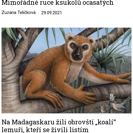
Mimořádné ruce ksukolů ocasatých
Zuzana Teličková
29.09.2021
Image
Na Madagaskaru žili obrovští „koalí“
lemuři, kteří se živili listím