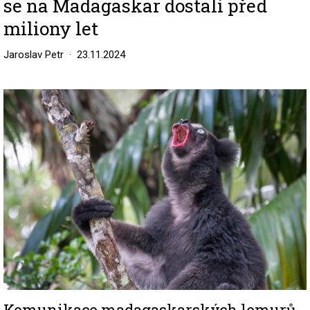
se na Madagaskar dostali před
miliony let
Jaroslav Petr
23.11.2024
Image
Komunikace madagaskarských lemurů