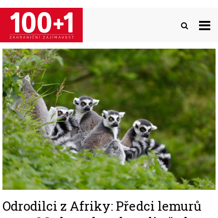
Přejít
k
hlavnímu
obsahu
Image
Odrodilci z Afriky: Předci lemurů