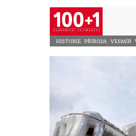
Přejít
k
hlavnímu
obsahu
HISTORIE
PŘÍRODA
VESMÍR
Image