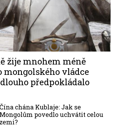
mě žije mnohem méně
 mongolského vládce
 dlouho předpokládalo
Čína chána Kublaje: Jak se
Mongolům povedlo uchvátit celou
zemi?