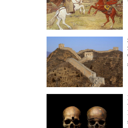
Image
Image