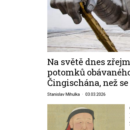
Na světě dnes zřej
potomků obávaného
Čingischána, než se
Stanislav Mihulka
03.03.2026
Image