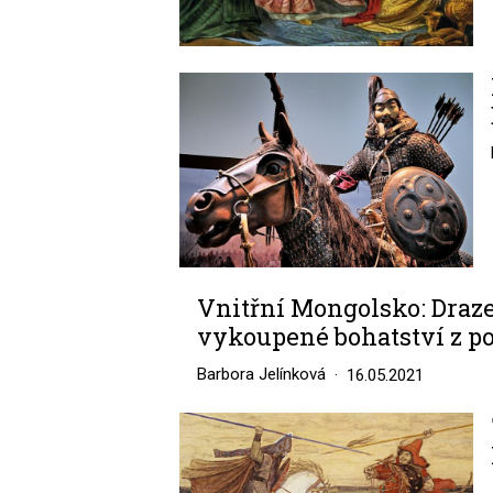
Image
Vnitřní Mongolsko: Draz
vykoupené bohatství z p
Barbora Jelínková
16.05.2021
Image