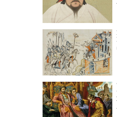
Image
Image