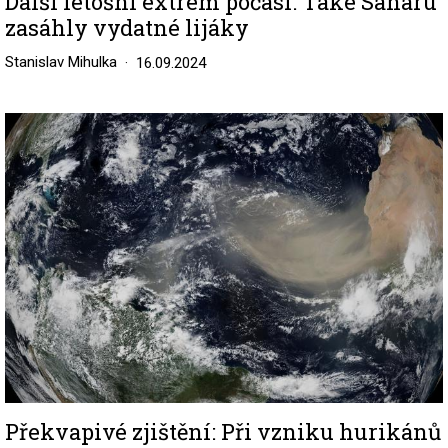
Další letošní extrém počasí: Také Saharu
zasáhly vydatné lijáky
Stanislav Mihulka
16.09.2024
Image
Překvapivé zjištění: Při vzniku hurikánů