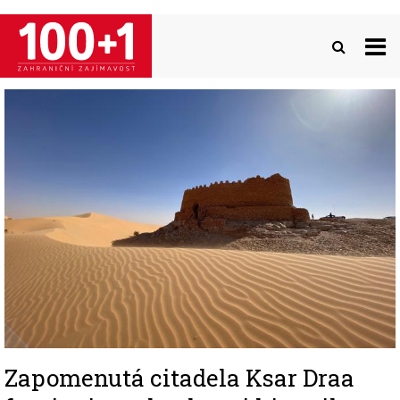
Přejít
k
hlavnímu
obsahu
Image
Zapomenutá citadela Ksar Draa