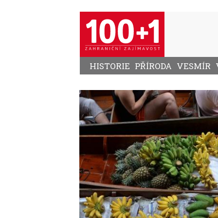
Přejít
k
hlavnímu
obsahu
HISTORIE
PŘÍRODA
VESMÍR
Image