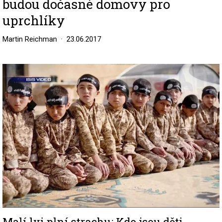
budou dočasné domovy pro
uprchlíky
Martin Reichman
23.06.2017
Image
Malí lvi plní strachu: Kdo jsou děti