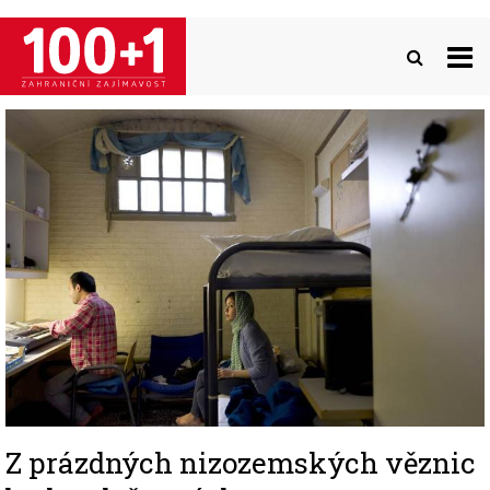
Přejít
k
hlavnímu
obsahu
Image
Z prázdných nizozemských věznic