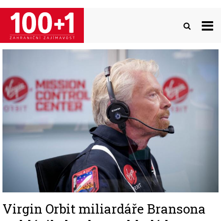
Přejít
k
hlavnímu
obsahu
Image
Virgin Orbit miliardáře Bransona