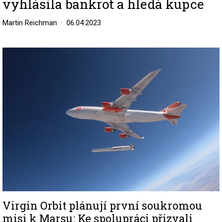
vyhlásila bankrot a hledá kupce
Martin Reichman
06.04.2023
Image
Virgin Orbit plánují první soukromou
misi k Marsu: Ke spolupráci přizvali