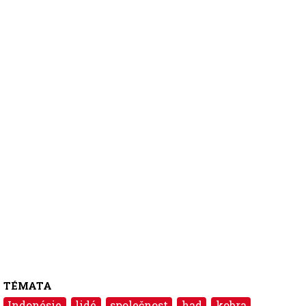
TÉMATA
Indonésie
lidé
společnost
had
kobra