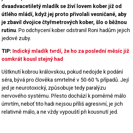
dvaadvacetiletý mladík se živí lovem kober již od
útlého mládí, když jej proto přivolali vesničané, aby
je zbavil dvojice čtyřmetrových kober, šlo o běžnou
rutinu
. Po odchycení kober odstranil Roni hadům jejich
jedové zuby.
TIP:
Indický mladík tvrdí, že ho za poslední měsíc již
osmkrát kousl stejný had
Uštknutí kobrou královskou, pokud nedojde k podání
séra, bývá pro člověka smrtelné v 50-60 % případů. Její
jed je neurotoxický, způsobuje tedy paralýzu
nervového systému. Přesto dochází k poměrně málo
úmrtím, neboť tito hadi nejsou příliš agresivní, je jich
relativně málo, a ne vždy vypouští při kousnutí jed.