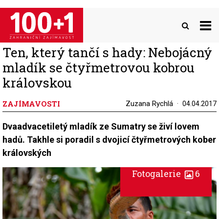
Přejít
k
hlavnímu
obsahu
Ten, který tančí s hady: Nebojácný
mladík se čtyřmetrovou kobrou
královskou
ZAJÍMAVOSTI
Zuzana Rychlá
04.04.2017
Dvaadvacetiletý mladík ze Sumatry se živí lovem
hadů. Takhle si poradil s dvojicí čtyřmetrových kober
královských
Fotogalerie
6