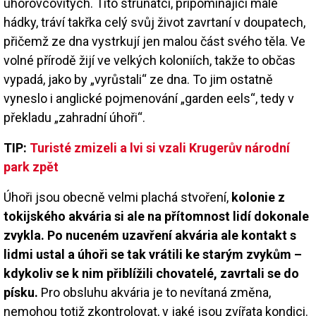
úhořovcovitých. Tito strunatci, připomínající malé
hádky, tráví takřka celý svůj život zavrtaní v doupatech,
přičemž ze dna vystrkují jen malou část svého těla. Ve
volné přírodě žijí ve velkých koloniích, takže to občas
vypadá, jako by „vyrůstali“ ze dna. To jim ostatně
vyneslo i anglické pojmenování „garden eels“, tedy v
překladu „zahradní úhoři“.
TIP:
Turisté zmizeli a lvi si vzali Krugerův národní
park zpět
Úhoři jsou obecně velmi plachá stvoření,
kolonie z
tokijského akvária si ale na přítomnost lidí dokonale
zvykla. Po nuceném uzavření akvária ale kontakt s
lidmi ustal a úhoři se tak vrátili ke starým zvykům –
kdykoliv se k nim přiblížili chovatelé, zavrtali se do
písku.
Pro obsluhu akvária je to nevítaná změna,
nemohou totiž zkontrolovat, v jaké jsou zvířata kondici.