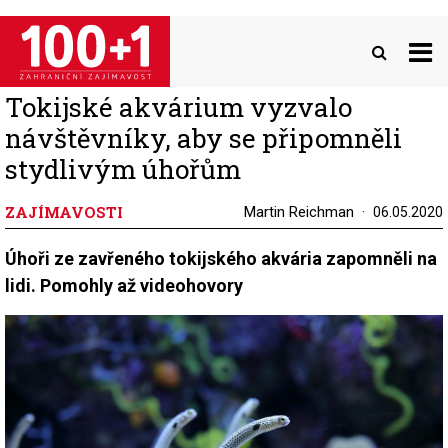
Přejít
k
hlavnímu
obsahu
Tokijské akvárium vyzvalo
návštěvníky, aby se připomněli
stydlivým úhořům
ZAJÍMAVOSTI
Martin Reichman
06.05.2020
Úhoři ze zavřeného tokijského akvária zapomněli na
lidi. Pomohly až videohovory