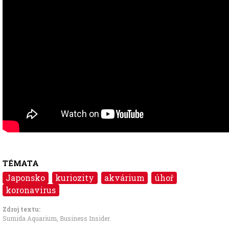
TÉMATA
Japonsko
kuriozity
akvárium
úhoř
koronavirus
Zdroj textu:
Sumida Aquarium,
Business Insider