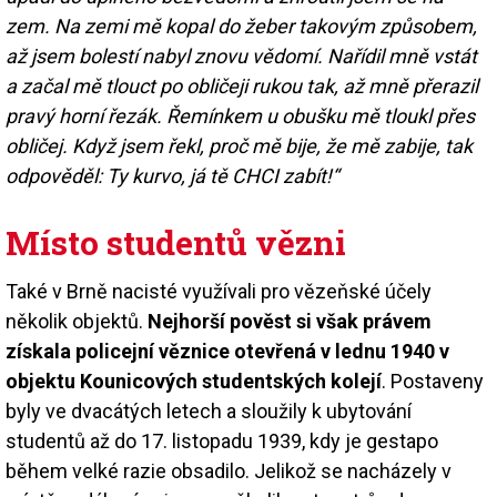
zem. Na zemi mě kopal do žeber takovým způsobem,
až jsem bolestí nabyl znovu vědomí. Nařídil mně vstát
a začal mě tlouct po obličeji rukou tak, až mně přerazil
pravý horní řezák. Řemínkem u obušku mě tloukl přes
obličej. Když jsem řekl, proč mě bije, že mě zabije, tak
odpověděl: Ty kurvo, já tě CHCI zabít!“
Místo studentů vězni
Také v Brně nacisté využívali pro vězeňské účely
několik objektů.
Nejhorší pověst si však právem
získala policejní věznice otevřená v lednu 1940 v
objektu Kounicových studentských kolejí
. Postaveny
byly ve dvacátých letech a sloužily k ubytování
studentů až do 17. listopadu 1939, kdy je gestapo
během velké razie obsadilo. Jelikož se nacházely v