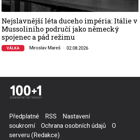
Nejslavnější léta duceho impéria: Itálie v
Mussoliniho područí jako německý
spojenec a pád režimu
Miroslav Mareš
02.08.2026
VÁLKA
Předplatné
RSS
Nastavení
soukromí
Ochrana osobních údajů
O
serveru (Redakce)