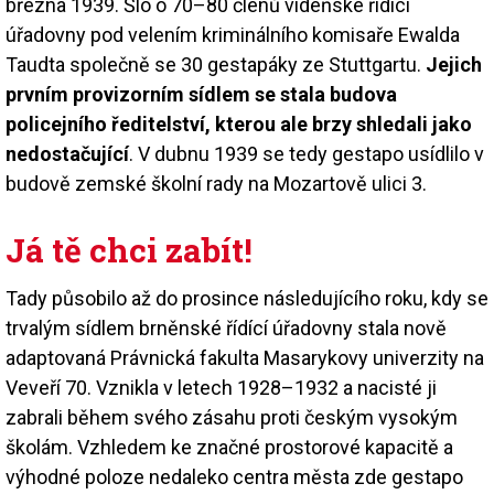
března 1939. Šlo o 70–80 členů vídeňské řídící
úřadovny pod velením kriminálního komisaře Ewalda
Taudta společně se 30 gestapáky ze Stuttgartu.
Jejich
prvním provizorním sídlem se stala budova
policejního ředitelství, kterou ale brzy shledali jako
nedostačující
. V dubnu 1939 se tedy gestapo usídlilo v
budově zemské školní rady na Mozartově ulici 3.
Já tě chci zabít!
Tady působilo až do prosince následujícího roku, kdy se
trvalým sídlem brněnské řídící úřadovny stala nově
adaptovaná Právnická fakulta Masarykovy univerzity na
Veveří 70. Vznikla v letech 1928–1932 a nacisté ji
zabrali během svého zásahu proti českým vysokým
školám. Vzhledem ke značné prostorové kapacitě a
výhodné poloze nedaleko centra města zde gestapo