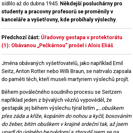
sídlilo až do dubna 1945.
Někdejší posluchárny pro
studenty a pracovny profesorů se proměnily v
kanceláře a vyšetřovny, kde probíhaly výslechy
.
Předchozí část:
Úřadovny gestapa v protektorátu
(1): Obávanou „Pečkárnou“ prošel i Alois Eliáš
Jména obávaných vyšetřovatelů, jako například Emil
Seitz, Anton Rotter nebo Willi Braun, se natrvalo zapsala
do paměti těch, kteří museli martyriem výslechů projít.
Během poválečného soudního procesu se Seitzem
například jeden z bývalých vězňů vypověděl, že
gestapák jej během výslechu týral bitím
„
…
obuškem
přes záda a kříže, kopáním do nohou a kyčlí, boxováním
do žeber, bitím obuškem v krajině srdeční tak, až jsem
upadl do úplného bezvědomí a zhroutil jsem se na