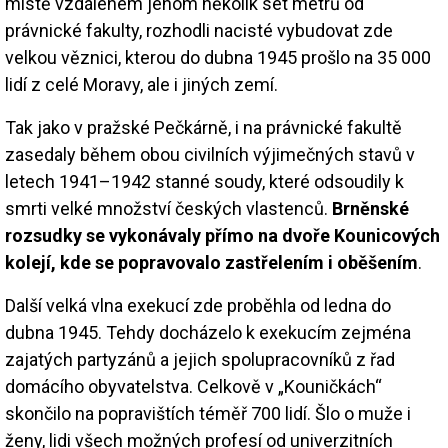
místě vzdáleném jenom několik set metrů od
právnické fakulty, rozhodli nacisté vybudovat zde
velkou věznici, kterou do dubna 1945 prošlo na 35 000
lidí z celé Moravy, ale i jiných zemí.
Tak jako v pražské Pečkárně, i na právnické fakultě
zasedaly během obou civilních výjimečných stavů v
letech 1941–1942 stanné soudy, které odsoudily k
smrti velké množství českých vlastenců.
Brněnské
rozsudky se vykonávaly přímo na dvoře Kounicových
kolejí, kde se popravovalo zastřelením i oběšením
.
Další velká vlna exekucí zde proběhla od ledna do
dubna 1945. Tehdy docházelo k exekucím zejména
zajatých partyzánů a jejich spolupracovníků z řad
domácího obyvatelstva. Celkově v „Kouničkách“
skončilo na popravištích téměř 700 lidí. Šlo o muže i
ženy, lidi všech možných profesí od univerzitních