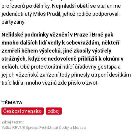
profesorů po dělníky. Nejmladší obětí se stal ani ne
jedenáctiletý Miloš Prudil, jehož rodiče podporovali
partyzány.
Nelidské podmínky věznění v Praze i Brně pak
mnoho dalších lidí vedly k sebevraždám, někteří
zemřeli během výslechů, jiné zkosily výstřely
strážných, když se nedovoleně přiblížili k oknům v
celách
. Obě protektorátní řídící úřadovny gestapa a
jejich vězeňská zařízení tedy přinesly utrpení desítkám
tisíc lidí a mnoho vězňů zde přišlo o život.
TÉMATA
Československo
odboj
Zdroj textu:
Válka REVUE Speciál: Protektorát Čechy a Morava