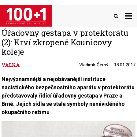
Přejít
k
hlavnímu
obsahu
Úřadovny gestapa v protektorátu
(2): Krví zkropené Kounicovy
koleje
VÁLKA
Vladimír Černý
18.01.2017
Nejvýznamnější a nejobávanější instituce
nacistického bezpečnostního aparátu v protektorátu
představovaly řídící úřadovny gestapa v Praze a
Brně. Jejich sídla se stala symboly nenáviděného
okupačního režimu