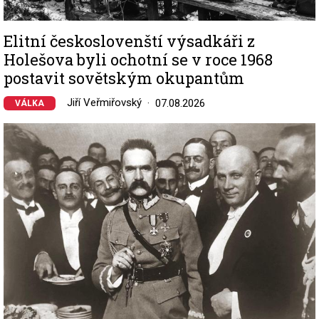
Elitní českoslovenští výsadkáři z
Holešova byli ochotní se v roce 1968
postavit sovětským okupantům
Jiří Veřmiřovský
07.08.2026
VÁLKA
Image