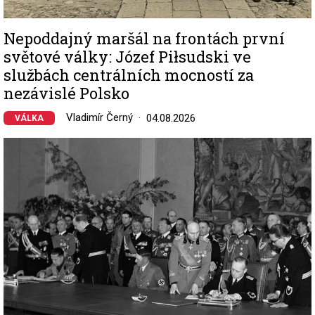
Nepoddajný maršál na frontách první
světové války: Józef Piłsudski ve
službách centrálních mocností za
nezávislé Polsko
Vladimír Černý
04.08.2026
VÁLKA
Image