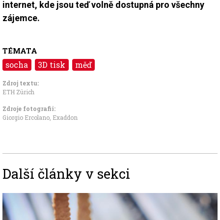
internet, kde jsou teď volně dostupná pro všechny
zájemce.
TÉMATA
socha
3D tisk
měď
Zdroj textu:
ETH Zürich
Zdroje fotografii:
Giorgio Ercolano, Exaddon
Další články v sekci
Image