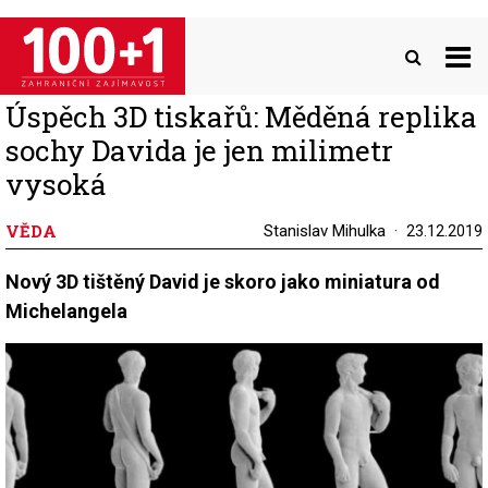
Přejít
k
hlavnímu
obsahu
Úspěch 3D tiskařů: Měděná replika
sochy Davida je jen milimetr
vysoká
VĚDA
Stanislav Mihulka
23.12.2019
Nový 3D tištěný David je skoro jako miniatura od
Michelangela