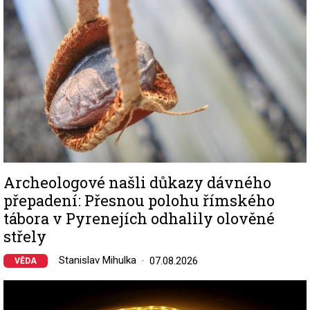
Archeologové našli důkazy dávného
přepadení: Přesnou polohu římského
tábora v Pyrenejích odhalily olověné
střely
Stanislav Mihulka
07.08.2026
VĚDA
Image