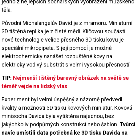
jedno z nejlepších sochařských vyobrazení mužského
těla.
Původní Michalangelův David je z mramoru. Miniaturní
3D tištěná replika je z čisté mědi. Klíčovou součástí
nové technologie velice přesného 3D tisku kovu je
speciální mikropipeta. S její pomocí je možné
elektrochemicky nanášet rozpuštěné kovy na
elektricky vodivý substrát s velmi vysokou přesností.
TIP:
Nejmenší tištěný barevný obrázek na světě se
téměř vejde na lidský vlas
Experiment byl velmi úspěšný a názorně předvedl
kvality a možnosti 3D tisku kovových miniatur. Kovová
minisocha Davida byla vytištěna najednou, bez
jakýchkoliv podpůrných konstrukcí nebo šablon.
Tvůrci
navíc umístili data potřebná ke 3D tisku Davida na