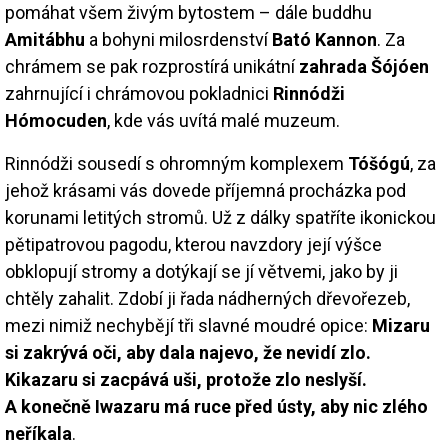
pomáhat všem živým bytostem – dále buddhu
Amitábhu
a bohyni milosrdenství
Bató Kannon
. Za
chrámem se pak rozprostírá unikátní
zahrada Šójóen
zahrnující i chrámovou pokladnici
Rinnódži
Hómocuden
, kde vás uvítá malé muzeum.
Rinnódži sousedí s ohromným komplexem
Tóšógú
, za
jehož krásami vás dovede příjemná procházka pod
korunami letitých stromů. Už z dálky spatříte ikonickou
pětipatrovou pagodu, kterou navzdory její výšce
obklopují stromy a dotýkají se jí větvemi, jako by ji
chtěly zahalit. Zdobí ji řada nádherných dřevořezeb,
mezi nimiž nechybějí tři slavné moudré opice:
Mizaru
si zakrývá oči, aby dala najevo, že nevidí zlo.
Kikazaru si zacpává uši, protože zlo neslyší.
A konečně Iwazaru má ruce před ústy, aby nic zlého
neříkala
.