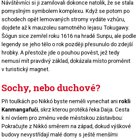
Návštěvníci si ji zamilovali dokonce natolik, že se stala
pomyslným symbolem komplexu. Když se potom po
schodech opět lemovaných stromy vydáte vzhůru,
dojdete až k mauzoleu samotného Iejasu Tokugawy.
Šógun sice zemřel roku 1616 na hradě Sunpu, ale podle
legendy se jeho tělo o rok později přesunulo do zdejší
hrobky. A přestože jde o pouhou pověst, jež tedy
nemusí mít pravdivý základ, dokázala místo proměnit
v turistický magnet.
Sochy, nebo duchové?
Při toulkách po Nikkó byste neměli vynechat ani
rokli
Kanmangafuči
, skrz kterou protéká řeka Daija. Cesta
k ní ovšem pro změnu vede městskou zástavbou:
Pokračujte z Nikkó směrem na západ, dokud výškové
budovy nevystřídají malé domy s ještě menšími