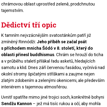
chrámovou oblast uprostřed zeleně, prodchnutou
tajemstvím.
Dědictví tří opic
K tamním nejvzácnějším svatostánkům patří již
zmíněný Rinnódži:
Jeho příběh se začal psát
s příchodem mnicha Šódó v 8. století, který do
oblasti přinesl buddhismus
. Chrám se hrouží do ticha
a v průběhu staletí přilákal řadu asketů, hledajících
samotu a klid. Dnes září červenou fasádou, vyčnívá nad
okolní stromy špičatými stříškami a zaujme nejen
zlatým zdobením a zelenými okenicemi, ale především
interiérem s tajemnou atmosférou.
Uvnitř spatříte mimo jiné trojici soch, konkrétně bohyni
Sendžu Kannon
– jež má tisíc rukou a očí, aby mohla