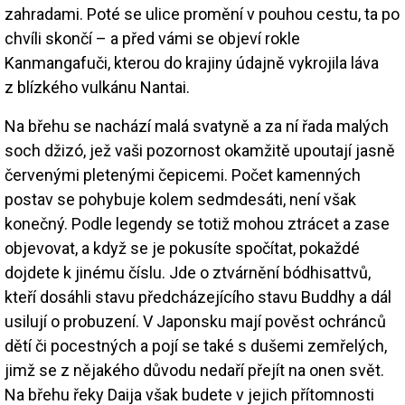
zahradami. Poté se ulice promění v pouhou cestu, ta po
chvíli skončí – a před vámi se objeví rokle
Kanmangafuči, kterou do krajiny údajně vykrojila láva
z blízkého vulkánu Nantai.
Na břehu se nachází malá svatyně a za ní řada malých
soch džizó, jež vaši pozornost okamžitě upoutají jasně
červenými pletenými čepicemi. Počet kamenných
postav se pohybuje kolem sedmdesáti, není však
konečný. Podle legendy se totiž mohou ztrácet a zase
objevovat, a když se je pokusíte spočítat, pokaždé
dojdete k jinému číslu. Jde o ztvárnění bódhisattvů,
kteří dosáhli stavu předcházejícího stavu Buddhy a dál
usilují o probuzení. V Japonsku mají pověst ochránců
dětí či pocestných a pojí se také s dušemi zemřelých,
jimž se z nějakého důvodu nedaří přejít na onen svět.
Na břehu řeky Daija však budete v jejich přítomnosti