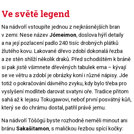
Ve světě legend
Na nádvoří vstoupíte jednou z nejkrásnějších bran
v zemi: Nese název
Jómeimon
, doslova hýří detaily
a na její pozlacení padlo 240 tisíc drobných plátků
žlutého kovu. Lakované dřevo zdobí dokonalá řezba
a ze stěn shlíží několik draků. Před schodištěm k bráně
si pak jistě všimnete dřevěných tabulek ema – kývají
se ve větru a zdobí je obrázky koní i různé nápisy. Jde
totiž o pokračování dávného zvyku, kdy bylo třeba pro
vyslyšení modliteb darovat svatyni oře. Tradice přitom
sahá až k Iejasu Tokugawovi, neboť první posvátný kůň,
který se do chrámu dostal, patřil právě jemu.
Na nádvoří Tóšógú byste rozhodně neměli minout ani
bránu
Sakašitamon
, s maličkou řezbou spící kočky: