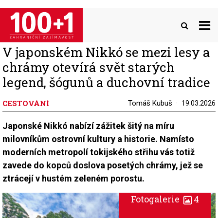
Přejít
k
hlavnímu
obsahu
V japonském Nikkó se mezi lesy a
chrámy otevírá svět starých
legend, šógunů a duchovní tradice
CESTOVÁNÍ
Tomáš Kubuš
19.03.2026
Japonské Nikkó nabízí zážitek šitý na míru
milovníkům ostrovní kultury a historie. Namísto
moderních metropolí tokijského střihu vás totiž
zavede do kopců doslova posetých chrámy, jež se
ztrácejí v hustém zeleném porostu.
Fotogalerie
4