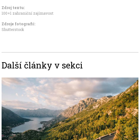
Zdroj textu:
100+1 zahraniční zajímavost
Zdroje fotografii:
Shutterstock
Další články v sekci
Image