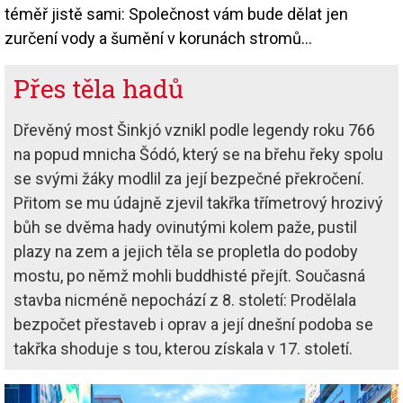
téměř jistě sami: Společnost vám bude dělat jen
zurčení vody a šumění v korunách stromů…
Přes těla hadů
Dřevěný most Šinkjó vznikl podle legendy roku 766
na popud mnicha Šódó, který se na břehu řeky spolu
se svými žáky modlil za její bezpečné překročení.
Přitom se mu údajně zjevil takřka třímetrový hrozivý
bůh se dvěma hady ovinutými kolem paže, pustil
plazy na zem a jejich těla se propletla do podoby
mostu, po němž mohli buddhisté přejít. Současná
stavba nicméně nepochází z 8. století: Prodělala
bezpočet přestaveb i oprav a její dnešní podoba se
takřka shoduje s tou, kterou získala v 17. století.
Image