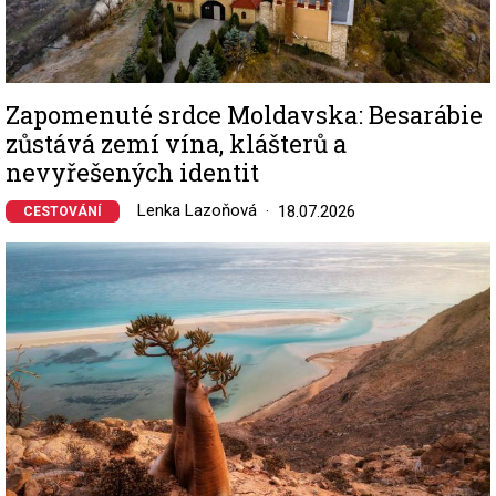
Zapomenuté srdce Moldavska: Besarábie
zůstává zemí vína, klášterů a
nevyřešených identit
Lenka Lazoňová
18.07.2026
CESTOVÁNÍ
Image