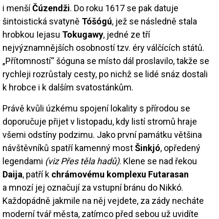
i menší
Čúzendži
. Do roku 1617 se pak datuje
šintoistická svatyně
Tóšógú
, jež se následně stala
hrobkou Iejasu
Tokugawy
, jedné ze tří
nejvýznamnějších osobností tzv. éry válčících států.
„Přítomností“ šóguna se místo dál proslavilo, takže se
rychleji rozrůstaly cesty, po nichž se lidé snáz dostali
k hrobce i k dalším svatostánkům.
Právě kvůli úzkému spojení lokality s přírodou se
doporučuje přijet v listopadu, kdy listí stromů hraje
všemi odstíny podzimu. Jako první památku většina
návštěvníků spatří kamenný most
Šinkjó
, opředený
legendami
(viz Přes těla hadů)
. Klene se nad řekou
Daija
, patří k
chrámovému komplexu Futarasan
a mnozí jej označují za vstupní bránu do Nikkó.
Každopádně jakmile na něj vejdete, za zády necháte
moderní tvář města, zatímco před sebou už uvidíte