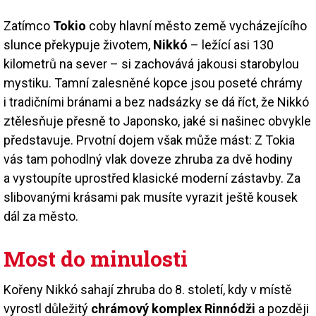
Zatímco
Tokio
coby hlavní město země vycházejícího
slunce překypuje životem,
Nikkó
– ležící asi 130
kilometrů na sever – si zachovává jakousi starobylou
mystiku. Tamní zalesněné kopce jsou poseté chrámy
i tradičními bránami a bez nadsázky se dá říct, že Nikkó
ztělesňuje přesně to Japonsko, jaké si našinec obvykle
představuje. Prvotní dojem však může mást: Z Tokia
vás tam pohodlný vlak doveze zhruba za dvě hodiny
a vystoupíte uprostřed klasické moderní zástavby. Za
slibovanými krásami pak musíte vyrazit ještě kousek
dál za město.
Most do minulosti
Kořeny Nikkó sahají zhruba do 8. století, kdy v místě
vyrostl důležitý
chrámový komplex Rinnódži
a později