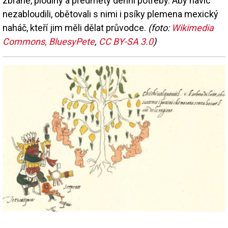
zbraně, plodiny a předměty denní potřeby. Aby navíc
nezabloudili, obětovali s nimi i psíky plemena mexický
naháč, kteří jim měli dělat průvodce.
(foto:
Wikimedia
Commons, BluesyPete
,
CC BY-SA 3.0
)