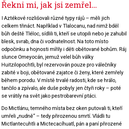
Řekni mi, jak jsi zemřel…
I Aztékové rozlišovali různé typy rájů – měli jich
celkem třináct. Například v Tlalocanu, nad nimž bděl
bůh deště Tléloc, sídlili ti, kteří se utopili nebo je zahubil
blesk, svrab, dna či vodnatelnost. Na toto místo
odpočinku a hojnosti mířily i děti obětované bohům. Ráj
slunce Omeyocán, jemuž velel bůh války
Huitzilopochtli, byl rezervován pouze pro válečníky
zabité v boji, obětované zajatce či ženy, které zemřely
během porodu. V místě trvalé radosti, kde se hrálo,
tančilo a zpívalo, ale duše pobyly jen čtyři roky – poté
se vrátily na svět jako pestrobarevní ptáci.
Do Mictlánu, temného místa bez oken putovali ti, kteří
umřeli „nudně“ – tedy přirozenou smrtí. Vládli tu
Mictlantecuhtli a Mictecacíhuatl, pán a paní přirozené