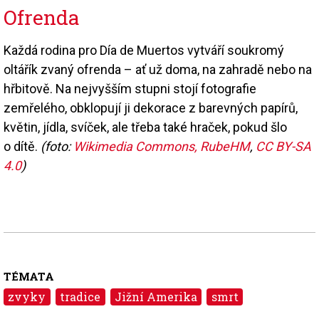
Ofrenda
Každá rodina pro Día de Muertos vytváří soukromý
oltářík zvaný ofrenda – ať už doma, na zahradě nebo na
hřbitově. Na nejvyšším stupni stojí fotografie
zemřelého, obklopují ji dekorace z barevných papírů,
květin, jídla, svíček, ale třeba také hraček, pokud šlo
o dítě.
(foto:
Wikimedia Commons, RubeHM
,
CC BY-SA
4.0
)
TÉMATA
zvyky
tradice
Jižní Amerika
smrt