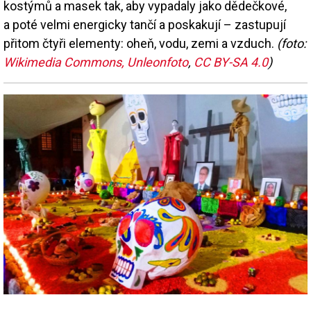
kostýmů a masek tak, aby vypadaly jako dědečkové,
a poté velmi energicky tančí a poskakují – zastupují
přitom čtyři elementy: oheň, vodu, zemi a vzduch.
(foto:
Wikimedia Commons, Unleonfoto
,
CC BY-SA 4.0
)