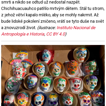
smrti a nikdo se odtud už nedostal nazpět.
Chichihuacuauhco patřilo mrtvým dětem. Stál tu strom,
z jehož větví kapalo mléko, aby se mohly nakrmit. Až
bude lidské pokolení zničeno, vrátí se tyto duše na svět
a znovuzrodí život.
(ilustrace:
Instituto Nacional de
Antropología e Historia
,
CC BY 4.0
)