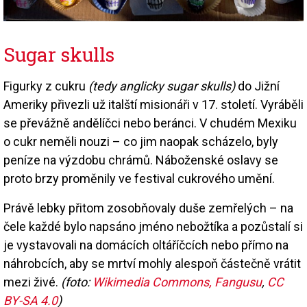
Sugar skulls
Figurky z cukru
(tedy anglicky sugar skulls)
do Jižní
Ameriky přivezli už italští misionáři v 17. století. Vyráběli
se převážně andělíčci nebo beránci. V chudém Mexiku
o cukr neměli nouzi – co jim naopak scházelo, byly
peníze na výzdobu chrámů. Náboženské oslavy se
proto brzy proměnily ve festival cukrového umění.
Právě lebky přitom zosobňovaly duše zemřelých – na
čele každé bylo napsáno jméno nebožtíka a pozůstalí si
je vystavovali na domácích oltáříčcích nebo přímo na
náhrobcích, aby se mrtví mohly alespoň částečně vrátit
mezi živé.
(foto:
Wikimedia Commons, Fangusu
,
CC
BY-SA 4.0
)