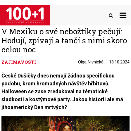
Přejít
k
hlavnímu
obsahu
V Mexiku o své nebožtíky pečují:
Hodují, zpívají a tančí s nimi skoro
celou noc
ZAJÍMAVOSTI
Olga Nivnická
18.10.2024
České Dušičky dnes nemají žádnou specifickou
podobu, krom hromadných návštěv hřbitovů.
Halloween se zase zredukoval na tématické
sladkosti a kostýmové party. Jakou historii ale má
jihoamerický Den mrtvých?