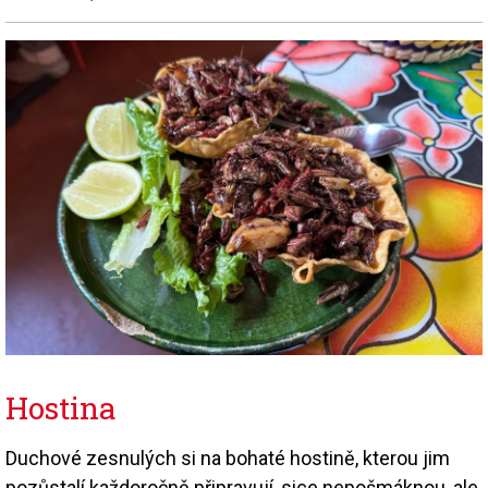
Hostina
Duchové zesnulých si na bohaté hostině, kterou jim
pozůstalí každoročně připravují, sice nepošmáknou, ale