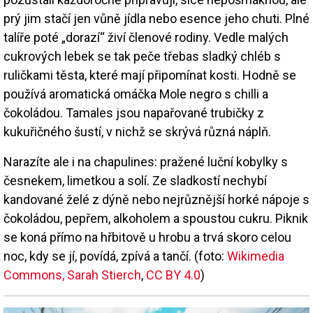
prý jim stačí jen vůně jídla nebo esence jeho chuti. Plné
talíře poté „dorazí“ živí členové rodiny. Vedle malých
cukrových lebek se tak peče třebas sladký chléb s
ruličkami těsta, které mají připomínat kosti. Hodně se
používá aromatická omáčka Mole negro s chilli a
čokoládou. Tamales jsou napařované trubičky z
kukuřičného šustí, v nichž se skrývá různá náplň.
Narazíte ale i na chapulines: pražené luční kobylky s
česnekem, limetkou a solí. Ze sladkostí nechybí
kandované želé z dýně nebo nejrůznější horké nápoje s
čokoládou, pepřem, alkoholem a spoustou cukru. Piknik
se koná přímo na hřbitově u hrobu a trvá skoro celou
noc, kdy se jí, povídá, zpívá a tančí. (foto:
Wikimedia
Commons, Sarah Stierch
,
CC BY 4.0
)