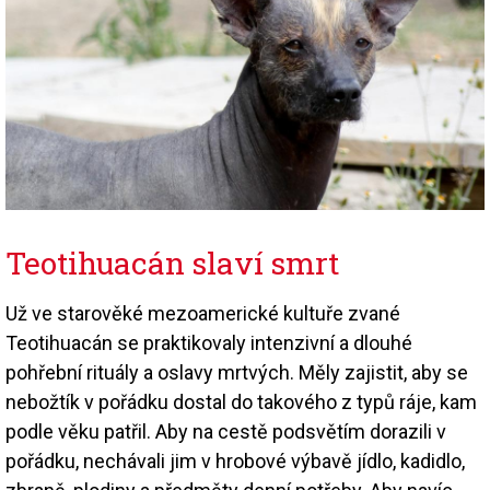
Teotihuacán slaví smrt
Už ve starověké mezoamerické kultuře zvané
Teotihuacán se praktikovaly intenzivní a dlouhé
pohřební rituály a oslavy mrtvých. Měly zajistit, aby se
nebožtík v pořádku dostal do takového z typů ráje, kam
podle věku patřil. Aby na cestě podsvětím dorazili v
pořádku, nechávali jim v hrobové výbavě jídlo, kadidlo,