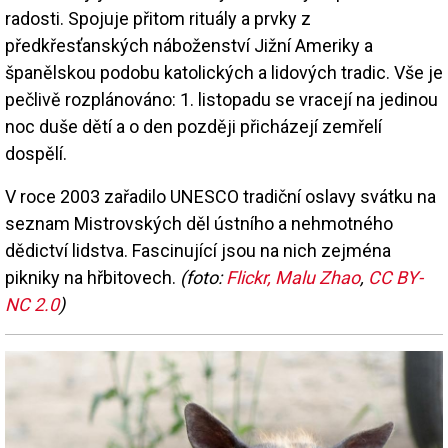
radosti. Spojuje přitom rituály a prvky z
předkřesťanských náboženství Jižní Ameriky a
španělskou podobu katolických a lidových tradic. Vše je
pečlivě rozplánováno: 1. listopadu se vracejí na jedinou
noc duše dětí a o den později přicházejí zemřelí
dospělí.
V roce 2003 zařadilo UNESCO tradiční oslavy svátku na
seznam Mistrovských děl ústního a nehmotného
dědictví lidstva. Fascinující jsou na nich zejména
pikniky na hřbitovech.
(foto:
Flickr, Malu Zhao
,
CC BY-
NC 2.0
)