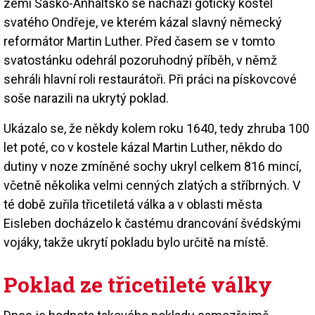
zemi Sasko-Anhaltsko se nachází gotický kostel
svatého Ondřeje, ve kterém kázal slavný německý
reformátor Martin Luther. Před časem se v tomto
svatostánku odehrál pozoruhodný příběh, v němž
sehráli hlavní roli restaurátoři. Při práci na pískovcové
soše narazili na ukrytý poklad.
Ukázalo se, že někdy kolem roku 1640, tedy zhruba 100
let poté, co v kostele kázal Martin Luther, někdo do
dutiny v noze zmíněné sochy ukryl celkem 816 mincí,
včetně několika velmi cenných zlatých a stříbrných. V
té době zuřila třicetiletá válka a v oblasti města
Eisleben docházelo k častému drancování švédskými
vojáky, takže ukrytí pokladu bylo určitě na místě.
Poklad ze třicetileté války