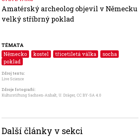
Amatérský archeolog objevil v Německu
velký stříbrný poklad
TÉMATA
Německo
kostel
třicetiletá válka
socha
poklad
Zdroj textu:
Live Science
Zdroje fotografii:
Kulturstiftung Sachsen-Anhalt, U. Dräger
,
CC BY-SA 4.0
Další články v sekci