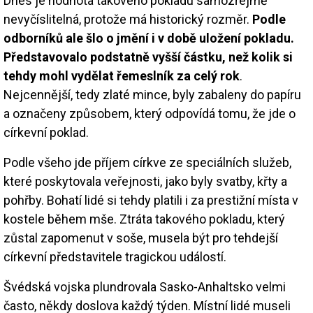
Dnes je hodnota takového pokladu samozřejmě
nevyčíslitelná, protože má historický rozměr.
Podle
odborníků ale šlo o jmění i v době uložení pokladu.
Představovalo podstatně vyšší částku, než kolik si
tehdy mohl vydělat řemeslník za celý rok
.
Nejcennější, tedy zlaté mince, byly zabaleny do papíru
a označeny způsobem, který odpovídá tomu, že jde o
církevní poklad.
Podle všeho jde příjem církve ze speciálních služeb,
které poskytovala veřejnosti, jako byly svatby, křty a
pohřby. Bohatí lidé si tehdy platili i za prestižní místa v
kostele během mše. Ztráta takového pokladu, který
zůstal zapomenut v soše, musela být pro tehdejší
církevní představitele tragickou událostí.
Švédská vojska plundrovala Sasko-Anhaltsko velmi
často, někdy doslova každý týden. Místní lidé museli