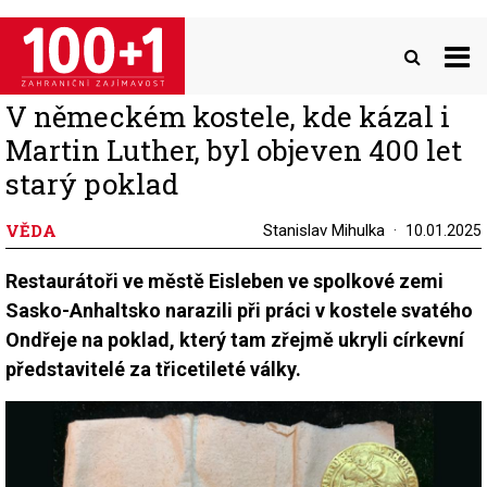
Přejít
k
hlavnímu
obsahu
V německém kostele, kde kázal i
Martin Luther, byl objeven 400 let
starý poklad
VĚDA
Stanislav Mihulka
10.01.2025
Restaurátoři ve městě Eisleben ve spolkové zemi
Sasko-Anhaltsko narazili při práci v kostele svatého
Ondřeje na poklad, který tam zřejmě ukryli církevní
představitelé za třicetileté války.