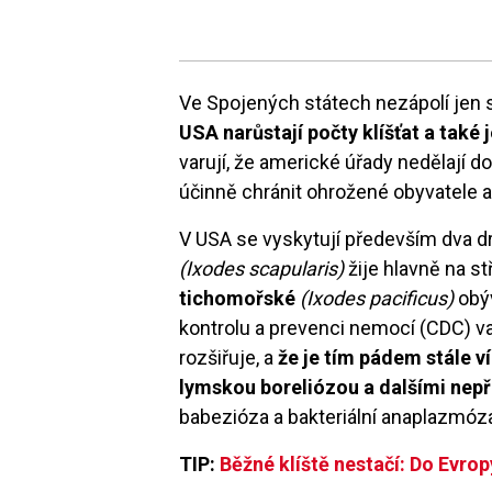
Ve Spojených státech nezápolí jen 
USA narůstají počty klíšťat a tak
varují, že americké úřady nedělají d
účinně chránit ohrožené obyvatele a
V USA se vyskytují především dva druh
(Ixodes scapularis)
žije hlavně na s
tichomořské
(Ixodes pacificus)
obýv
kontrolu a prevenci nemocí (CDC) var
rozšiřuje, a
že je tím pádem stále 
lymskou boreliózou a dalšími ne
babezióza a bakteriální anaplazmóza
TIP:
Běžné klíště nestačí: Do Evrop