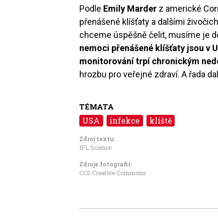
Podle
Emily Marder
z americké Corn
přenášené klíšťaty a dalšími živoči
chceme úspěšně čelit, musíme je de
nemoci přenášené klíšťaty jsou v U
monitorování trpí chronickým ned
hrozbu pro veřejné zdraví. A řada d
TÉMATA
USA
infekce
klíště
Zdroj textu:
IFL Science
Zdroje fotografii:
CC0 Creative Commons