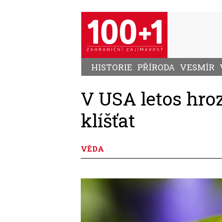
Přejít
k
hlavnímu
obsahu
HISTORIE
PŘÍRODA
VESMÍR
V USA letos hro
klíšťat
VĚDA