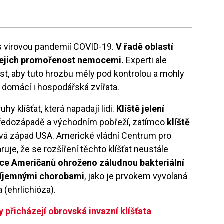
s virovou pandemií COVID-19.
V řadě oblastí
é jejich promořenost nemocemi.
Experti ale
ost, aby tuto hrozbu měly pod kontrolou a mohly
 domácí i hospodářská zvířata.
y klíšťat, která napadají lidi.
Klíště jelení
tředozápadě a východním pobřeží, zatímco
klíště
á západ USA. Americké vládní Centrum pro
uje, že se rozšíření těchto klíšťat neustále
více Američanů ohroženo záludnou bakteriální
příjemnými chorobami
, jako je prvokem vyvolaná
 (ehrlichióza).
y přicházejí obrovská invazní klíšťata