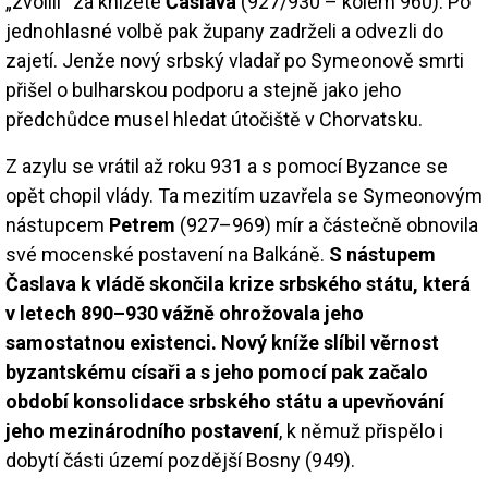
„zvolili“ za knížete
Časlava
(927/930 – kolem 960). Po
jednohlasné volbě pak župany zadrželi a odvezli do
zajetí. Jenže nový srbský vladař po Symeonově smrti
přišel o bulharskou podporu a stejně jako jeho
předchůdce musel hledat útočiště v Chorvatsku.
Z azylu se vrátil až roku 931 a s pomocí Byzance se
opět chopil vlády. Ta mezitím uzavřela se Symeonovým
nástupcem
Petrem
(927–969) mír a částečně obnovila
své mocenské postavení na Balkáně.
S nástupem
Časlava k vládě skončila krize srbského státu, která
v letech 890–930 vážně ohrožovala jeho
samostatnou existenci. Nový kníže slíbil věrnost
byzantskému císaři a s jeho pomocí pak začalo
období konsolidace srbského státu a upevňování
jeho mezinárodního postavení
, k němuž přispělo i
dobytí části území pozdější Bosny (949).