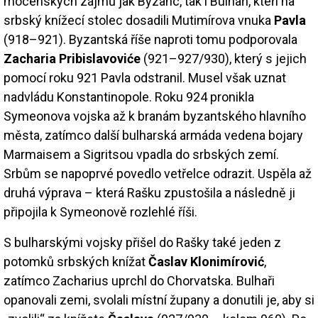
mocenských zájmů jak Byzanc, tak i Bulhaři, kteří na
srbský knížecí stolec dosadili Mutimírova vnuka
Pavla
(918–921). Byzantská říše naproti tomu podporovala
Zacharia Pribislavoviće
(921–927/930), který s jejich
pomocí roku 921 Pavla odstranil. Musel však uznat
nadvládu Konstantinopole. Roku 924 pronikla
Symeonova vojska až k branám byzantského hlavního
města, zatímco další bulharská armáda vedena bojary
Marmaisem a Sigritsou vpadla do srbských zemí.
Srbům se napoprvé povedlo vetřelce odrazit. Uspěla až
druhá výprava – která Rašku zpustošila a následně ji
připojila k Symeonově rozlehlé říši.
S bulharskými vojsky přišel do Rašky také jeden z
potomků srbských knížat
Časlav Klonimírović
,
zatímco Zacharius uprchl do Chorvatska. Bulhaři
opanovali zemi, svolali místní župany a donutili je, aby si