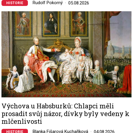
Rudolf Pokorný
05.08.2026
HISTORIE
Image
Výchova u Habsburků: Chlapci měli
prosadit svůj názor, dívky byly vedeny k
mlčenlivosti
Blanka Fišarová Kuchaříková
04.08.2026
HISTORIE