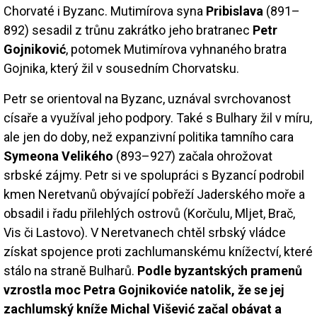
Chorvaté i Byzanc. Mutimírova syna
Pribislava
(891–
892) sesadil z trůnu zakrátko jeho bratranec
Petr
Gojniković
, potomek Mutimírova vyhnaného bratra
Gojnika, který žil v sousedním Chorvatsku.
Petr se orientoval na Byzanc, uznával svrchovanost
císaře a využíval jeho podpory. Také s Bulhary žil v míru,
ale jen do doby, než expanzivní politika tamního cara
Symeona Velikého
(893–927) začala ohrožovat
srbské zájmy. Petr si ve spolupráci s Byzancí podrobil
kmen Neretvanů obývající pobřeží Jaderského moře a
obsadil i řadu přilehlých ostrovů (Korčulu, Mljet, Brač,
Vis či Lastovo). V Neretvanech chtěl srbský vládce
získat spojence proti zachlumanskému knížectví, které
stálo na straně Bulharů.
Podle byzantských pramenů
vzrostla moc Petra Gojnikoviće natolik, že se jej
zachlumský kníže Michal Višević začal obávat a