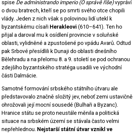
spise
De administrando imperio (O správě říše)
vypráví
o dvou bratrech, kteří se po smrti svého otce chopili
vlády. Jeden z nich však s polovinou lidí utekl k
byzantskému císaři
Herakleovi
(610–641). Ten ho
přijal a daroval mu k osídlení provincie v soluňské
oblasti, vylidněné a zpustošené po vpádu Avarů. Odtud
pak Srbové přesídlili k Dunaji do oblasti dnešního
Bělehradu a na přelomu 8. a 9. století se pod ochranou
zdejšího byzantského stratéga usadili ve východní
části Dalmácie.
Samotné formování srbského státního útvaru ale
představovalo značně složitý jev, neboť zemi ustavičně
ohrožovali její mocní sousedé (Bulhaři a Byzanc).
Hranice státu se proto neustále měnila a politická
situace na srbském území se stávala často velmi
nepřehlednou.
Nejstarší státní útvar vznikl ve