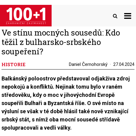
Přejít
k
hlavnímu
obsahu
Ve stínu mocných sousedů: Kdo
těžil z bulharsko-srbského
soupeření?
HISTORIE
Daniel Černohorský
27.04.2024
Balkánský poloostrov představoval odjakživa zdroj
nepokojů a konfliktů. Nejinak tomu bylo v raném
středověku, kdy o moc v jihovýchodní Evropě
soupeřili Bulhaři a Byzantská říše. O své místo na
výsluní se však v té době hlásil také nově vznikající
srbský stát, s nímž oba mocní sousedé střídavě
spolupracovali a vedli války.