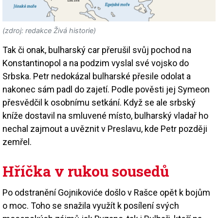
(zdroj: redakce Živá historie)
Tak či onak, bulharský car přerušil svůj pochod na
Konstantinopol a na podzim vyslal své vojsko do
Srbska. Petr nedokázal bulharské přesile odolat a
nakonec sám padl do zajetí. Podle pověsti jej Symeon
přesvědčil k osobnímu setkání. Když se ale srbský
kníže dostavil na smluvené místo, bulharský vladař ho
nechal zajmout a uvěznit v Preslavu, kde Petr později
zemřel.
Hříčka v rukou sousedů
Po odstranění Gojnikoviće došlo v Rašce opět k bojům
o moc. Toho se snažila využít k posílení svých