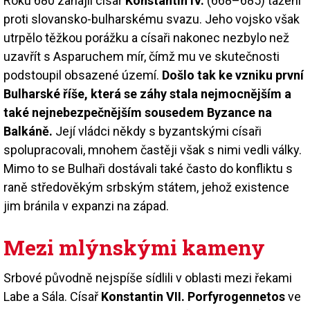
Roku 680 zahájil císař
Konstantin IV.
(668–685) tažení
proti slovansko-bulharskému svazu. Jeho vojsko však
utrpělo těžkou porážku a císaři nakonec nezbylo než
uzavřít s Asparuchem mír, čímž mu ve skutečnosti
podstoupil obsazené území.
Došlo tak ke vzniku první
Bulharské říše, která se záhy stala nejmocnějším a
také nejnebezpečnějším sousedem Byzance na
Balkáně.
Její vládci někdy s byzantskými císaři
spolupracovali, mnohem častěji však s nimi vedli války.
Mimo to se Bulhaři dostávali také často do konfliktu s
raně středověkým srbským státem, jehož existence
jim bránila v expanzi na západ.
Mezi mlýnskými kameny
Srbové původně nejspíše sídlili v oblasti mezi řekami
Labe a Sála. Císař
Konstantin VII. Porfyrogennetos
ve