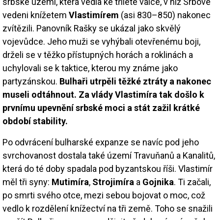
srbské území, která vedla ke tříleté válce, v níž Srbové
vedeni knížetem
Vlastimírem
(asi 830–850) nakonec
zvítězili. Panovník Rašky se ukázal jako skvělý
vojevůdce. Jeho muži se vyhýbali otevřenému boji,
drželi se v těžko přístupných horách a roklinách a
uchylovali se k taktice, kterou my známe jako
partyzánskou.
Bulhaři utrpěli těžké ztráty a nakonec
museli odtáhnout. Za vlády Vlastimíra tak došlo k
prvnímu upevnění srbské moci a stát zažil krátké
období stability.
Po odvrácení bulharské expanze se navíc pod jeho
svrchovanost dostala také území Travuňanů a Kanalitů,
která do té doby spadala pod byzantskou říši. Vlastimír
měl tři syny:
Mutimíra
,
Strojimíra
a
Gojnika
. Ti začali,
po smrti svého otce, mezi sebou bojovat o moc, což
vedlo k rozdělení knížectví na tři země. Toho se snažili