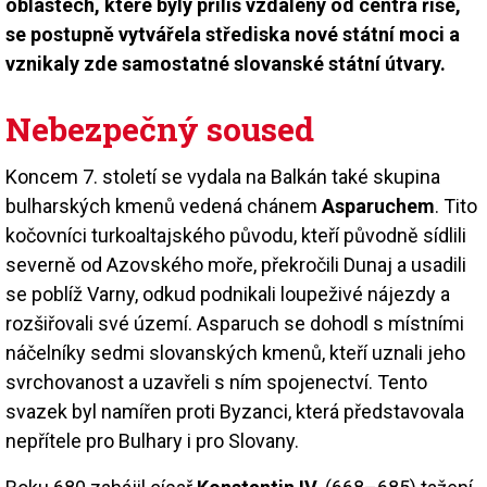
oblastech, které byly příliš vzdáleny od centra říše,
se postupně vytvářela střediska nové státní moci a
vznikaly zde samostatné slovanské státní útvary.
Nebezpečný soused
Koncem 7. století se vydala na Balkán také skupina
bulharských kmenů vedená chánem
Asparuchem
. Tito
kočovníci turkoaltajského původu, kteří původně sídlili
severně od Azovského moře, překročili Dunaj a usadili
se poblíž Varny, odkud podnikali loupeživé nájezdy a
rozšiřovali své území. Asparuch se dohodl s místními
náčelníky sedmi slovanských kmenů, kteří uznali jeho
svrchovanost a uzavřeli s ním spojenectví. Tento
svazek byl namířen proti Byzanci, která představovala
nepřítele pro Bulhary i pro Slovany.