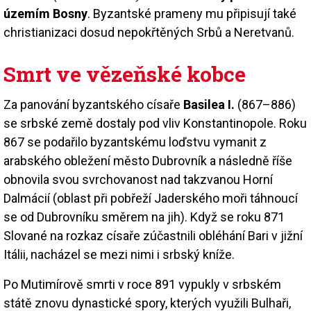
územím Bosny
. Byzantské prameny mu připisují také
christianizaci dosud nepokřtěných Srbů a Neretvanů.
Smrt ve vězeňské kobce
Za panování byzantského císaře
Basilea I.
(867–886)
se srbské země dostaly pod vliv Konstantinopole. Roku
867 se podařilo byzantskému loďstvu vymanit z
arabského obležení město Dubrovník a následně říše
obnovila svou svrchovanost nad takzvanou Horní
Dalmácií (oblast při pobřeží Jaderského moři táhnoucí
se od Dubrovníku směrem na jih). Když se roku 871
Slované na rozkaz císaře zúčastnili obléhání Bari v jižní
Itálii, nacházel se mezi nimi i srbský kníže.
Po Mutimírově smrti v roce 891 vypukly v srbském
státě znovu dynastické spory, kterých využili Bulhaři,