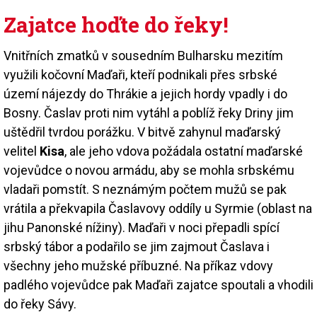
Zajatce hoďte do řeky!
Vnitřních zmatků v sousedním Bulharsku mezitím
využili kočovní Maďaři, kteří podnikali přes srbské
území nájezdy do Thrákie a jejich hordy vpadly i do
Bosny. Časlav proti nim vytáhl a poblíž řeky Driny jim
uštědřil tvrdou porážku. V bitvě zahynul maďarský
velitel
Kisa
, ale jeho vdova požádala ostatní maďarské
vojevůdce o novou armádu, aby se mohla srbskému
vladaři pomstít. S neznámým počtem mužů se pak
vrátila a překvapila Časlavovy oddíly u Syrmie (oblast na
jihu Panonské nížiny). Maďaři v noci přepadli spící
srbský tábor a podařilo se jim zajmout Časlava i
všechny jeho mužské příbuzné. Na příkaz vdovy
padlého vojevůdce pak Maďaři zajatce spoutali a vhodili
do řeky Sávy.