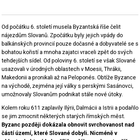
Od počátku 6. století musela Byzantská říše čelit
nájezdům Slovanů. Zpočátku byly jejich vpády do
balkánských provincií pouze dočasné a dobyvatelé se s
bohatou kořistí a mnoha zajatci vraceli zpět do svých
tehdejších sídel. Od poloviny 6. století se však Slované
usazovali v úrodných oblastech v Moesii, Thrákii,
Makedonii a pronikali až na Peloponés. Obtíže Byzance
na východě, zejména její války s perskými Sasánovci,
umožnovaly Slovanům podnikat stále nové útoky.
Kolem roku 611 zaplavily Ilýrii, Dalmácii a Istrii a podařilo
se jim zmocnit některých starých římských měst.
Byzanc později dokázala obnovit svrchovanost nad
částí území, které Slované dobyli. Nicméně v