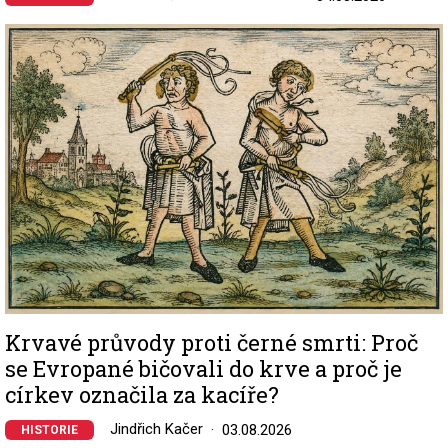
Image
Krvavé průvody proti černé smrti: Proč
se Evropané bičovali do krve a proč je
církev označila za kacíře?
Jindřich Kačer
03.08.2026
HISTORIE