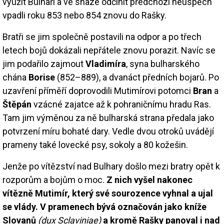
využít Bulhaři a ve snaze odčinit předchozí neúspěch
vpadli roku 853 nebo 854 znovu do Rašky.
Bratři se jim společně postavili na odpor a po třech
letech bojů dokázali nepřátele znovu porazit. Navíc se
jim podařilo zajmout
Vladimíra
, syna bulharského
chána
Borise
(852–889), a dvanáct předních bojarů. Po
uzavření příměří doprovodili Mutimírovi potomci
Bran
a
Štěpán
vzácné zajatce až k pohraničnímu hradu Ras.
Tam jim výměnou za ně bulharská strana předala jako
potvrzení míru bohaté dary. Vedle dvou otroků uvádějí
prameny také lovecké psy, sokoly a 80 kožešin.
Jenže po vítězství nad Bulhary došlo mezi bratry opět k
rozporům a bojům o moc.
Z nich vyšel nakonec
vítězně Mutimír, který své sourozence vyhnal a ujal
se vlády. V pramenech bývá označován jako kníže
Slovanů
(dux Sclaviniae)
a kromě Rašky panoval i nad