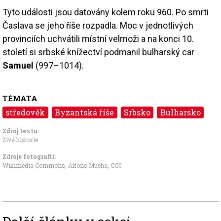
Tyto události jsou datovány kolem roku 960. Po smrti
Časlava se jeho říše rozpadla. Moc v jednotlivých
provinciích uchvátili místní velmoži a na konci 10.
století si srbské knížectví podmanil bulharský car
Samuel
(997–1014).
TÉMATA
středověk
Byzantská říše
Srbsko
Bulharsko
Zdroj textu:
Živá historie
Zdroje fotografii:
Wikimedia Commons, Alfons Mucha
,
CC0