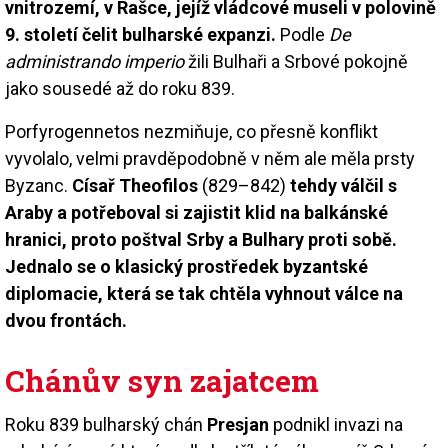
vnitrozemí, v Rašce, jejíž vládcové museli v polovině
9. století čelit bulharské expanzi.
Podle
De
administrando imperio
žili Bulhaři a Srbové pokojně
jako sousedé až do roku 839.
Porfyrogennetos nezmiňuje, co přesně konflikt
vyvolalo, velmi pravděpodobně v něm ale měla prsty
Byzanc.
Císař Theofilos
(829–842)
tehdy válčil s
Araby a potřeboval si zajistit klid na balkánské
hranici, proto poštval Srby a Bulhary proti sobě.
Jednalo se o klasický prostředek byzantské
diplomacie, která se tak chtěla vyhnout válce na
dvou frontách.
Chánův syn zajatcem
Roku 839 bulharský chán
Presjan
podnikl invazi na