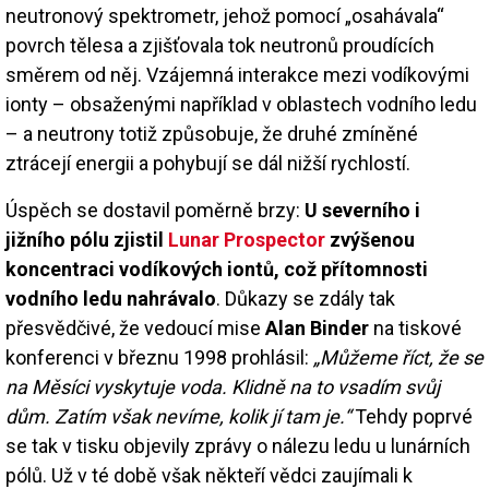
neutronový spektrometr, jehož pomocí „osahávala“
povrch tělesa a zjišťovala tok neutronů proudících
směrem od něj. Vzájemná interakce mezi vodíkovými
ionty – obsaženými například v oblastech vodního ledu
– a neutrony totiž způsobuje, že druhé zmíněné
ztrácejí energii a pohybují se dál nižší rychlostí.
Úspěch se dostavil poměrně brzy:
U severního i
jižního pólu zjistil
Lunar Prospector
zvýšenou
koncentraci vodíkových iontů, což přítomnosti
vodního ledu nahrávalo
. Důkazy se zdály tak
přesvědčivé, že vedoucí mise
Alan Binder
na tiskové
konferenci v březnu 1998 prohlásil:
„Můžeme říct, že se
na Měsíci vyskytuje voda. Klidně na to vsadím svůj
dům. Zatím však nevíme, kolik jí tam je.“
Tehdy poprvé
se tak v tisku objevily zprávy o nálezu ledu u lunárních
pólů. Už v té době však někteří vědci zaujímali k