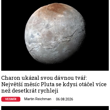
Image
Charon ukázal svou dávnou tvář:
Největší měsíc Pluta se kdysi otáčel více
než desetkrát rychleji
Martin Reichman
06.08.2026
VESMÍR
Image