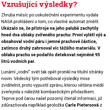
Vzrušující výsledky?
Zhruba měsíc po uskutečnění experimentu vydala
NASA prohlášení o tom, co vlastně automat změřil.
Ukázalo se, že přístroje na jeho palubě zachytily
hned dva oblaky zvířeného prachu: První vylétl výš a
obsahoval vodní páru i jemné prachové částice,
zatímco druhý zahrnoval víc těžšího materiálu. V
oblaku prachu se podařilo detekovat nejméně 95
litrů vodních par.
Lunární „vodní“ svět tak opět pronikl na titulní stránky
novin. Vědecký tým potřeboval výsledky mise
zviditelnit, proto vypustil zprávu, kterou většina médií
zveřejnila s náležitě bombastickým přívlastkem.
Teprve pod čarou našel pozorný čtenář informaci, již
zdůrazňovala například geoložka
Carle Pietersová
z