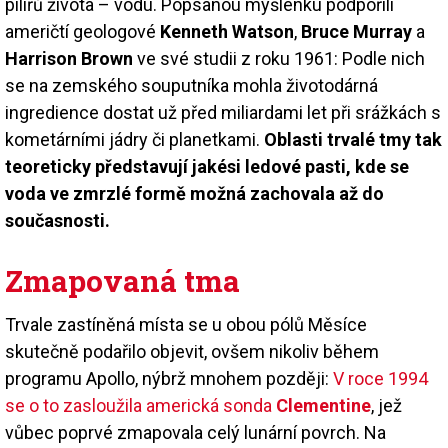
pilířů života – vodu. Popsanou myšlenku podpořili
američtí geologové
Kenneth Watson
,
Bruce Murray
a
Harrison Brown
ve své studii z roku 1961: Podle nich
se na zemského souputníka mohla životodárná
ingredience dostat už před miliardami let při srážkách s
kometárními jádry či planetkami.
Oblasti trvalé tmy tak
teoreticky představují jakési ledové pasti, kde se
voda ve zmrzlé formě možná zachovala až do
současnosti.
Zmapovaná tma
Trvale zastíněná místa se u obou pólů Měsíce
skutečně podařilo objevit, ovšem nikoliv během
programu Apollo, nýbrž mnohem později:
V roce 1994
se o to zasloužila americká sonda
Clementine
, jež
vůbec poprvé zmapovala celý lunární povrch. Na