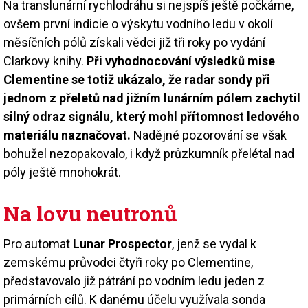
Na translunární rychlodráhu si nejspíš ještě počkáme,
ovšem první indicie o výskytu vodního ledu v okolí
měsíčních pólů získali vědci již tři roky po vydání
Clarkovy knihy.
Při vyhodnocování výsledků mise
Clementine se totiž ukázalo, že radar sondy při
jednom z přeletů nad jižním lunárním pólem zachytil
silný odraz signálu, který mohl přítomnost ledového
materiálu naznačovat.
Nadějné pozorování se však
bohužel nezopakovalo, i když průzkumník přelétal nad
póly ještě mnohokrát.
Na lovu neutronů
Pro automat
Lunar Prospector
, jenž se vydal k
zemskému průvodci čtyři roky po Clementine,
představovalo již pátrání po vodním ledu jeden z
primárních cílů. K danému účelu využívala sonda