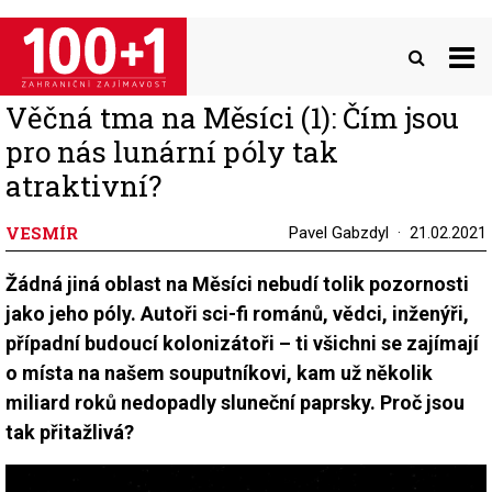
Přejít
k
hlavnímu
obsahu
Věčná tma na Měsíci (1): Čím jsou
pro nás lunární póly tak
atraktivní?
VESMÍR
Pavel Gabzdyl
21.02.2021
Žádná jiná oblast na Měsíci nebudí tolik pozornosti
jako jeho póly. Autoři sci-fi románů, vědci, inženýři,
případní budoucí kolonizátoři – ti všichni se zajímají
o místa na našem souputníkovi, kam už několik
miliard roků nedopadly sluneční paprsky. Proč jsou
tak přitažlivá?