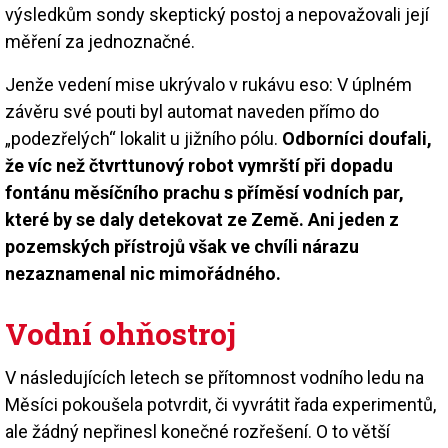
výsledkům sondy skeptický postoj a nepovažovali její
měření za jednoznačné.
Jenže vedení mise ukrývalo v rukávu eso: V úplném
závěru své pouti byl automat naveden přímo do
„podezřelých“ lokalit u jižního pólu.
Odborníci doufali,
že víc než čtvrttunový robot vymrští při dopadu
fontánu měsíčního prachu s příměsí vodních par,
které by se daly detekovat ze Země. Ani jeden z
pozemských přístrojů však ve chvíli nárazu
nezaznamenal nic mimořádného.
Vodní ohňostroj
V následujících letech se přítomnost vodního ledu na
Měsíci pokoušela potvrdit, či vyvrátit řada experimentů,
ale žádný nepřinesl konečné rozřešení. O to větší