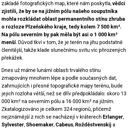
základě fotografických map, které nám poskytla,
vědci
zjistili, že by se na jižním pólu našeho souputníka
mohla rozkládat oblast permanentního stínu zhruba
o rozloze Plzeňského kraje, tedy kolem 7 500 km².
Na pólu severním by pak měla být asi o 1 000 km²
menší
. Důvod tkví v tom, že je terén na jihu podstatně
členitější, takže klade slunečnímu svitu víc přirozených
překážek.
Dnes už máme lunární oblasti trvalého stínu
zmapovány mnohem lépe a podle současných dat,
zahrnujících i přesné topografické mapy terénu, bude
jejich rozloha větší, než se dřív předpokládalo: skoro 13
000 km² na severním pólu a 16 000 km² na jižním.
Zkatalogizováno je celkem 324 regionů, přičemž
nejznámější z nich se nacházejí v kráterech
Erlanger
,
Sylvester
,
Shoemaker
,
Cabeus
,
Rožděstvenskij
a