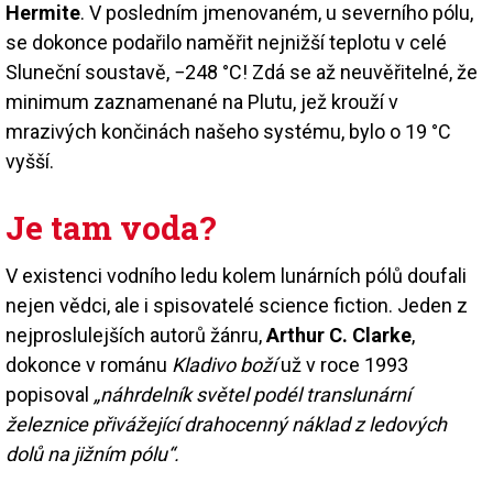
Hermite
. V posledním jmenovaném, u severního pólu,
se dokonce podařilo naměřit nejnižší teplotu v celé
Sluneční soustavě, −248 °C! Zdá se až neuvěřitelné, že
minimum zaznamenané na Plutu, jež krouží v
mrazivých končinách našeho systému, bylo o 19 °C
vyšší.
Je tam voda?
V existenci vodního ledu kolem lunárních pólů doufali
nejen vědci, ale i spisovatelé science fiction. Jeden z
nejproslulejších autorů žánru,
Arthur C. Clarke
,
dokonce v románu
Kladivo boží
už v roce 1993
popisoval
„náhrdelník světel podél translunární
železnice přivážející drahocenný náklad z ledových
dolů na jižním pólu“.