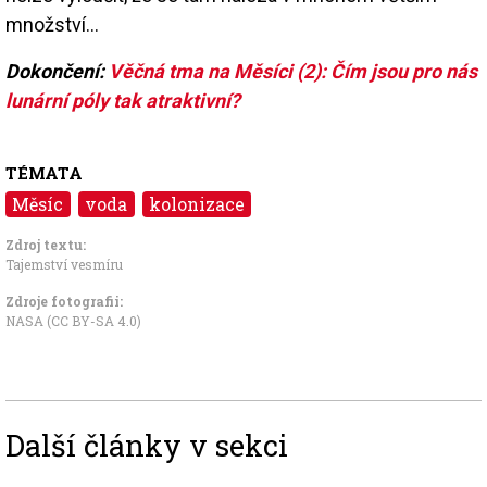
množství...
Dokončení:
Věčná tma na Měsíci (2): Čím jsou pro nás
lunární póly tak atraktivní?
TÉMATA
Měsíc
voda
kolonizace
Zdroj textu:
Tajemství vesmíru
Zdroje fotografii:
NASA (CC BY-SA 4.0)
Další články v sekci