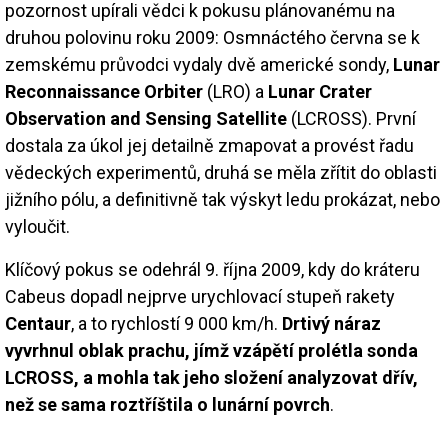
pozornost upírali vědci k pokusu plánovanému na
druhou polovinu roku 2009: Osmnáctého června se k
zemskému průvodci vydaly dvě americké sondy,
Lunar
Reconnaissance Orbiter
(LRO) a
Lunar Crater
Observation and Sensing Satellite
(LCROSS). První
dostala za úkol jej detailně zmapovat a provést řadu
vědeckých experimentů, druhá se měla zřítit do oblasti
jižního pólu, a definitivně tak výskyt ledu prokázat, nebo
vyloučit.
Klíčový pokus se odehrál 9. října 2009, kdy do kráteru
Cabeus dopadl nejprve urychlovací stupeň rakety
Centaur
, a to rychlostí 9 000 km/h.
Drtivý náraz
vyvrhnul oblak prachu, jímž vzápětí prolétla sonda
LCROSS, a mohla tak jeho složení analyzovat dřív,
než se sama roztříštila o lunární povrch
.