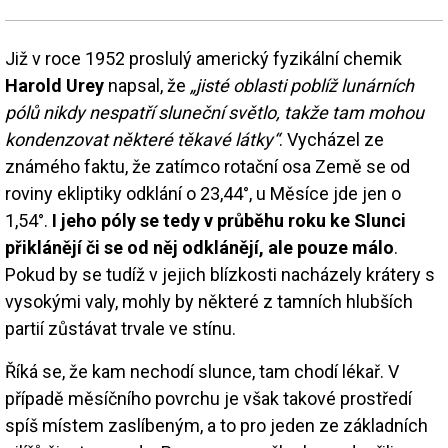
Již v roce 1952 proslulý americký fyzikální chemik
Harold Urey
napsal, že
„jisté oblasti poblíž lunárních
pólů nikdy nespatří sluneční světlo, takže tam mohou
kondenzovat některé těkavé látky“
. Vycházel ze
známého faktu, že zatímco rotační osa Země se od
roviny ekliptiky odklání o 23,44°, u Měsíce jde jen o
1,54°.
I jeho póly se tedy v průběhu roku ke Slunci
přiklánějí či se od něj odklánějí, ale pouze málo
.
Pokud by se tudíž v jejich blízkosti nacházely krátery s
vysokými valy, mohly by některé z tamních hlubších
partií zůstávat trvale ve stínu.
Říká se, že kam nechodí slunce, tam chodí lékař. V
případě měsíčního povrchu je však takové prostředí
spíš místem zaslíbeným, a to pro jeden ze základních