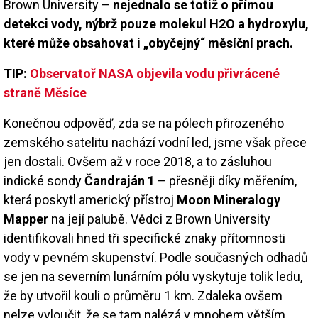
Brown University –
nejednalo se totiž o přímou
detekci vody, nýbrž pouze molekul H2O a hydroxylu,
které může obsahovat i „obyčejný“ měsíční prach.
TIP:
Observatoř NASA objevila vodu přivrácené
straně Měsíce
Konečnou odpověď, zda se na pólech přirozeného
zemského satelitu nachází vodní led, jsme však přece
jen dostali. Ovšem až v roce 2018, a to zásluhou
indické sondy
Čandraján 1
– přesněji díky měřením,
která poskytl americký přístroj
Moon Mineralogy
Mapper
na její palubě. Vědci z Brown University
identifikovali hned tři specifické znaky přítomnosti
vody v pevném skupenství. Podle současných odhadů
se jen na severním lunárním pólu vyskytuje tolik ledu,
že by utvořil kouli o průměru 1 km. Zdaleka ovšem
nelze vyloučit, že se tam nalézá v mnohem větším