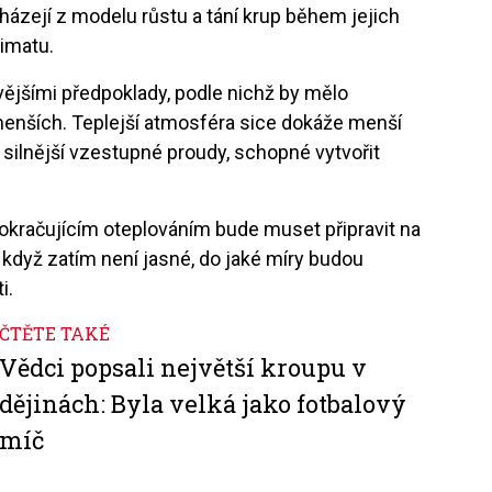
cházejí z modelu růstu a tání krup během jejich
limatu.
ívějšími předpoklady, podle nichž by mělo
 menších. Teplejší atmosféra sice dokáže menší
í silnější vzestupné proudy, schopné vytvořit
pokračujícím oteplováním bude muset připravit na
 když zatím není jasné, do jaké míry budou
i.
ČTĚTE TAKÉ
Vědci popsali největší kroupu v
dějinách: Byla velká jako fotbalový
míč