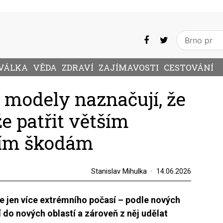
VÁLKA
VĚDA
ZDRAVÍ
ZAJÍMAVOSTI
CESTOVÁNÍ
 modely naznačují, že
 patřit větším
ším škodám
Stanislav Mihulka
14.06.2026
 jen více extrémního počasí – podle nových
 do nových oblastí a zároveň z něj udělat