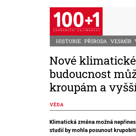
Přejít
k
hlavnímu
obsahu
HISTORIE
PŘÍRODA
VESMÍR
Nové klimatické
budoucnost může
kroupám a vyš
VĚDA
Klimatická změna možná nepřinese
studií by mohla posunout krupobití