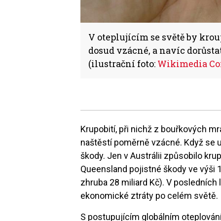
V oteplujícím se světě by kro
dosud vzácné, a navíc dorůstat
(ilustrační foto:
Wikimedia Co
Krupobití, při nichž z bouřkových mr
naštěstí poměrně vzácné. Když se 
škody. Jen v Austrálii způsobilo kru
Queensland pojistné škody ve výši 1
zhruba 28 miliard Kč). V posledních
ekonomické ztráty po celém světě.
S postupujícím globálním oteplování