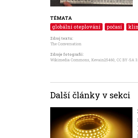
TÉMATA
globální oteplování
počasí
kli
Zdroj textu:
The Conversation
Zdroje fotografii:
Wikimedia Commons, Kevain25460
,
CC BY-SA 3
Další články v sekci
Image