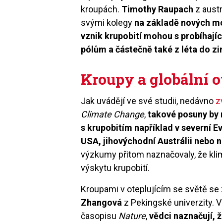
kroupách.
Timothy Raupach
z aust
svými kolegy
na základě nových mo
vznik krupobití mohou s probíhaj
pólům a částečně také z léta do z
Kroupy a globální 
Jak uvádějí ve své studii, nedávno
z
Climate Change
,
takové posuny by 
s krupobitím například v severní 
USA, jihovýchodní Austrálii nebo
výzkumy přitom naznačovaly, že kl
výskytu krupobití.
Kroupami v oteplujícím se světě se 
Zhangová
z Pekingské univerzity. V
časopisu
Nature
,
vědci naznačují, 