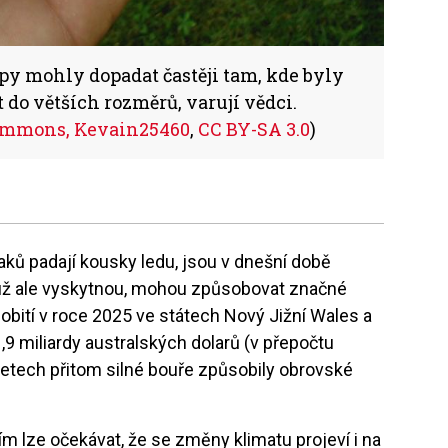
upy mohly dopadat častěji tam, kde byly
 do větších rozměrů, varují vědci.
mmons, Kevain25460
,
CC BY-SA 3.0
)
aků padají kousky ledu, jsou v dnešní době
už ale vyskytnou, mohou způsobovat značné
pobití v roce 2025 ve státech Nový Jižní Wales a
,9 miliardy australských dolarů (v přepočtu
 letech přitom silné bouře způsobily obrovské
m lze očekávat, že se změny klimatu projeví i na