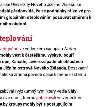
ralské Univerzity Nového Jižního Walesu se
delů předpovídá, že se podmínky příznivé pro
ícím globálním oteplováním posouvat směrem k
imního období
.
oteplování
veřejněné
ve vědeckém časopisu
Nature
mohly vést k častějšímu výskytu bouří
Evropě, Kanadě, severozápadních oblastech
 na Jižním ostrově Nového Zélandu
. Dosavadní
imatická změna povede spíše k méně častému
zabýval i výzkumný tým, který vedla
Shiyi
e své studii, kterou
publikovali
ve vědeckém
že by kroupy mohly být s postupujícím